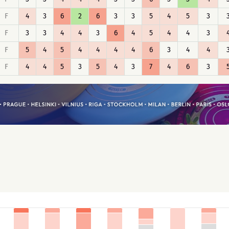
F
4
3
6
2
6
3
3
5
4
5
3
F
3
3
4
4
3
6
4
5
4
4
3
F
5
4
5
4
4
4
4
6
3
4
4
F
4
4
5
3
5
4
3
7
4
6
3