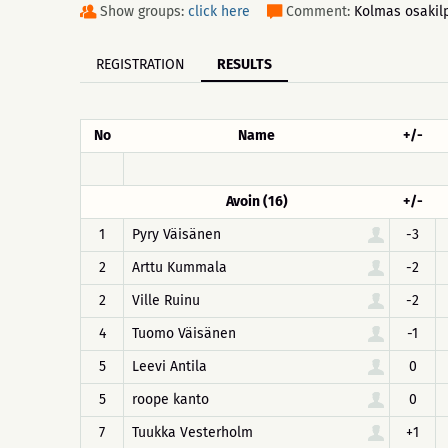
Show groups:
click here
Comment:
Kolmas osakilp
REGISTRATION
RESULTS
No
Name
+/-
Avoin (16)
+/-
1
Pyry Väisänen
-3
2
Arttu Kummala
-2
2
Ville Ruinu
-2
4
Tuomo Väisänen
-1
5
Leevi Antila
0
5
roope kanto
0
7
Tuukka Vesterholm
+1