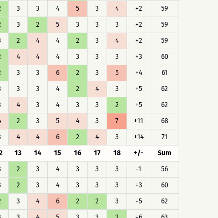
2
3
3
4
5
3
4
+2
59
2
3
2
5
3
3
3
+2
59
3
2
4
4
2
3
4
+2
59
2
4
4
4
3
3
3
+3
60
2
3
3
6
2
3
5
+4
61
3
3
3
4
2
4
3
+5
62
3
4
3
4
3
3
2
+5
62
4
2
3
5
4
3
7
+11
68
3
4
4
6
2
4
3
+14
71
2
13
14
15
16
17
18
+/-
Sum
3
2
3
4
3
3
3
-1
56
3
2
3
4
3
3
3
+3
60
2
3
4
6
2
2
3
+5
62
3
3
4
5
3
3
2
+6
63