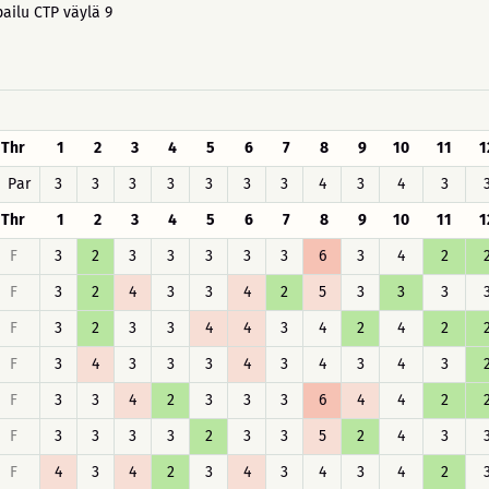
ailu CTP väylä 9
Thr
1
2
3
4
5
6
7
8
9
10
11
1
Par
3
3
3
3
3
3
3
4
3
4
3
Thr
1
2
3
4
5
6
7
8
9
10
11
1
F
3
2
3
3
3
3
3
6
3
4
2
F
3
2
4
3
3
4
2
5
3
3
3
F
3
2
3
3
4
4
3
4
2
4
2
F
3
4
3
3
3
4
3
4
3
4
3
F
3
3
4
2
3
3
3
6
4
4
2
F
3
3
3
3
2
3
3
5
2
4
3
F
4
3
4
2
3
4
3
4
3
4
2