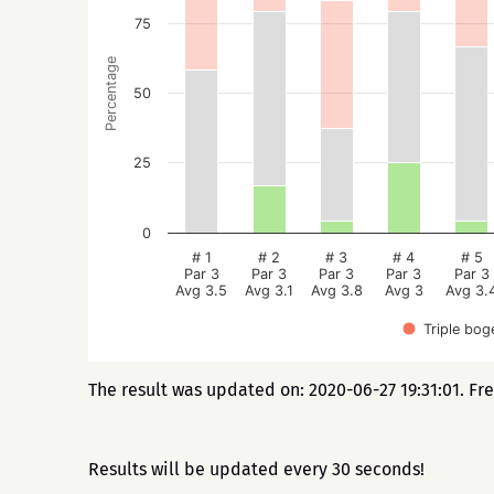
75
Percentage
50
25
0
# 1
# 2
# 3
# 4
# 5
Par 3
Par 3
Par 3
Par 3
Par 3
Avg 3.5
Avg 3.1
Avg 3.8
Avg 3
Avg 3.
Triple bog
The result was updated on: 2020-06-27 19:31:01. Fr
Results will be updated every 30 seconds!