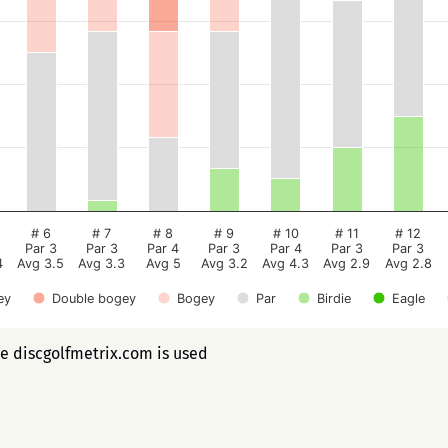
# 6
# 7
# 8
# 9
# 10
# 11
# 12
Par 3
Par 3
Par 4
Par 3
Par 4
Par 3
Par 3
4
Avg 3.5
Avg 3.3
Avg 5
Avg 3.2
Avg 4.3
Avg 2.9
Avg 2.8
ey
Double bogey
Bogey
Par
Birdie
Eagle
ee discgolfmetrix.com is used