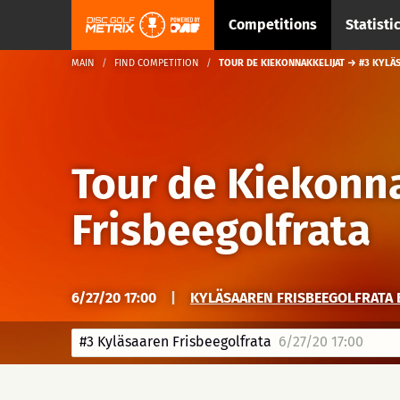
Competitions
Statisti
MAIN
FIND COMPETITION
TOUR DE KIEKONNAKKELIJAT → #3 KYLÄ
Tour de Kiekonn
Frisbeegolfrata
6/27/20 17:00
|
KYLÄSAAREN FRISBEEGOLFRATA 
#3 Kyläsaaren Frisbeegolfrata
6/27/20 17:00