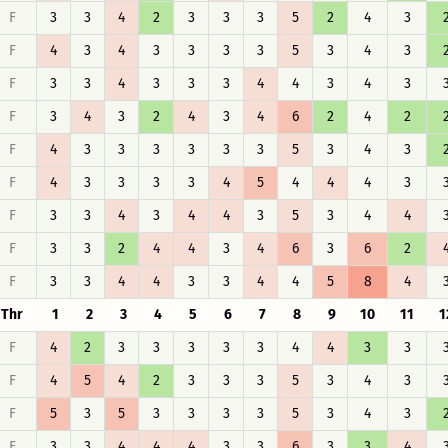
F
3
3
4
2
3
3
3
5
2
4
3
F
4
3
4
3
3
3
3
5
3
4
3
F
3
3
4
3
3
3
4
4
3
4
3
F
3
4
3
2
4
3
4
6
2
4
2
F
4
3
3
3
3
3
3
5
3
4
3
F
4
3
3
3
3
4
5
4
4
4
3
F
3
3
4
3
4
4
3
5
3
4
4
F
3
3
2
4
4
3
4
6
3
6
2
F
3
3
4
4
3
3
4
4
5
8
4
Thr
1
2
3
4
5
6
7
8
9
10
11
1
F
4
2
3
3
3
3
3
4
4
3
3
F
4
5
4
2
3
3
3
5
3
4
3
F
5
3
5
3
3
3
3
5
3
4
3
F
3
3
4
4
4
3
3
6
3
3
4