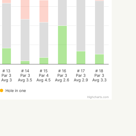
# 13
# 14
# 15
# 16
# 17
# 18
Par 3
Par 3
Par 4
Par 3
Par 3
Par 3
Avg 3
Avg 3.5
Avg 4.5
Avg 2.6
Avg 2.9
Avg 3.3
Hole in one
Highcharts.com