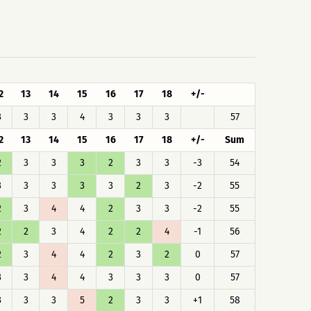
2
13
14
15
16
17
18
+/-
3
3
3
4
3
3
3
57
2
13
14
15
16
17
18
+/-
Sum
2
3
3
3
2
3
3
-3
54
3
3
3
3
3
2
3
-2
55
2
3
4
4
2
3
3
-2
55
2
2
3
4
2
2
4
-1
56
2
3
4
4
2
3
2
0
57
3
3
4
4
3
3
3
0
57
3
3
3
5
2
3
3
+1
58