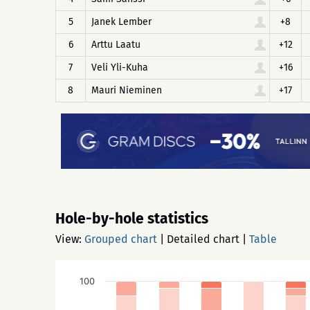
5
Janek Lember
+8
6
Arttu Laatu
+12
7
Veli Yli-Kuha
+16
8
Mauri Nieminen
+17
Hole-by-hole statistics
View:
Grouped chart
|
Detailed chart
|
Table
100