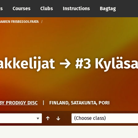
cs
Courses
Clubs
Instructions
Bagtag
SAAREN FRISBEEGOLFRATA
akkelijat
→
#3 Kyläs
BY PRODIGY DISC
|
FINLAND, SATAKUNTA, PORI
↑
↓