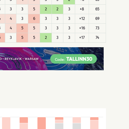
3
3
3
5
2
2
3
+8
65
4
4
3
6
3
3
3
+12
69
3
4
5
5
3
3
3
+16
73
5
3
5
5
2
3
3
+17
74