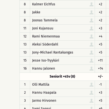
8
Kalmer Eichfus
+2
8
Jakke
+2
8
Joonas Tammela
+2
11
Joni Kujansuu
+3
12
Rami Niemenmaa
+4
13
Aleksi Söderdahl
+5
13
Jony-Michael Rantakangas
+5
15
Jesse Iso-Tryykäri
+11
16
Hannu Jalonen
+14
Seniorit +45v (8)
+/-
1
Olli Mattila
-1
2
Hannu Haapala
+3
3
Jarmo Hirvonen
+5
4
Sami Sanssi
+6