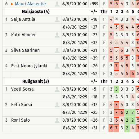
6
8/8/20 10:00
+999
F
5
6
4
3
4
Mauri Alasentie
Naisjaosto (4)
+/-
Thr
1
2
3
4
5
1
Saija Anttila
8/8/20 10:00
+16
F
4
4
3
3
4
8/8/20 12:29
+27
F
4
5
5
4
4
2
Katri Ahonen
8/8/20 10:00
+23
F
5
4
3
3
3
8/8/20 12:29
+37
F
4
5
4
4
3
3
Silva Saarinen
8/8/20 10:00
+21
F
5
5
5
3
4
8/8/20 12:29
+39
F
5
5
5
5
3
4
Essi-Noora Jylänki
8/8/20 10:00
+26
F
3
7
4
5
3
8/8/20 12:29
+52
F
3
5
4
5
6
Huligaanit (3)
+/-
Thr
1
2
3
4
5
1
Veeti Sorsa
8/8/20 10:00
+5
F
3
3
3
3
3
8/8/20 12:29
+18
F
3
4
3
3
4
2
Eetu Sorsa
8/8/20 10:00
+17
F
4
7
4
3
3
8/8/20 12:29
+25
F
3
7
6
2
2
3
Roni Salo
8/8/20 10:00
+26
F
3
6
4
2
2
8/8/20 12:29
+51
F
6
7
3
2
4