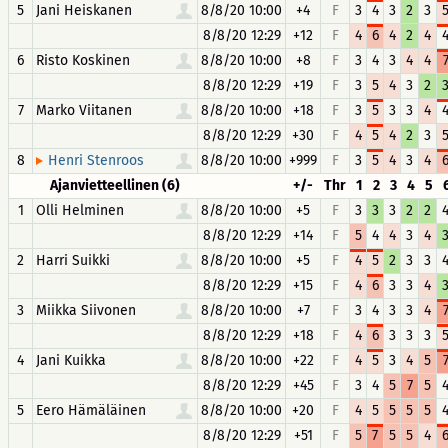
5
Jani Heiskanen
8/8/20 10:00
+4
F
3
4
3
2
3
8/8/20 12:29
+12
F
4
6
4
2
4
6
Risto Koskinen
8/8/20 10:00
+8
F
3
4
3
4
4
8/8/20 12:29
+19
F
3
5
4
3
2
7
Marko Viitanen
8/8/20 10:00
+18
F
3
5
3
3
4
8/8/20 12:29
+30
F
4
5
4
2
3
8
8/8/20 10:00
+999
F
3
5
4
3
4
Henri Stenroos
Ajanvietteellinen (6)
+/-
Thr
1
2
3
4
5
1
Olli Helminen
8/8/20 10:00
+5
F
3
3
3
2
2
8/8/20 12:29
+14
F
5
4
4
3
4
2
Harri Suikki
8/8/20 10:00
+5
F
4
5
2
3
3
8/8/20 12:29
+15
F
4
6
3
3
4
3
Miikka Siivonen
8/8/20 10:00
+7
F
3
4
3
3
4
8/8/20 12:29
+18
F
4
6
3
3
3
4
Jani Kuikka
8/8/20 10:00
+22
F
4
5
3
4
5
8/8/20 12:29
+45
F
3
4
5
7
5
5
Eero Hämäläinen
8/8/20 10:00
+20
F
4
5
5
5
5
8/8/20 12:29
+51
F
5
7
5
5
4