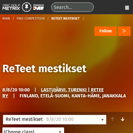
MAIN
FIND COMPETITION
RETEET MESTIKSET
Follow
ReTeet mestikset
8/8/20 10:00
|
LASTUJÄRVI, TURENKI | RETEE
RY
|
FINLAND, ETELÄ-SUOMI, KANTA-HÄME, JANAKKALA
↑
↓
ReTeet mestikset
8/8/20 10:00