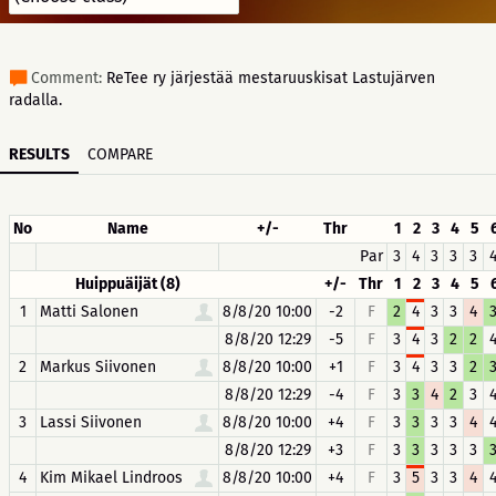
Comment:
ReTee ry järjestää mestaruuskisat Lastujärven
radalla.
RESULTS
COMPARE
No
Name
+/-
Thr
1
2
3
4
5
Par
3
4
3
3
3
Huippuäijät (8)
+/-
Thr
1
2
3
4
5
1
Matti Salonen
8/8/20 10:00
-2
F
2
4
3
3
4
8/8/20 12:29
-5
F
3
4
3
2
2
2
Markus Siivonen
8/8/20 10:00
+1
F
3
4
3
3
2
8/8/20 12:29
-4
F
3
3
4
2
3
3
Lassi Siivonen
8/8/20 10:00
+4
F
3
3
3
3
4
8/8/20 12:29
+3
F
3
3
3
3
3
4
Kim Mikael Lindroos
8/8/20 10:00
+4
F
3
5
3
3
4