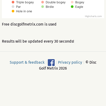
Triple bogey
Double bogey
Bogey
Par
Birdie
Eagle
Hole in one
Highcharts.com
Free discgolfmetrix.com is used
Results will be updated every 30 seconds!
Support & feedback
|
|
Privacy policy
|
© Disc
Golf Metrix 2026