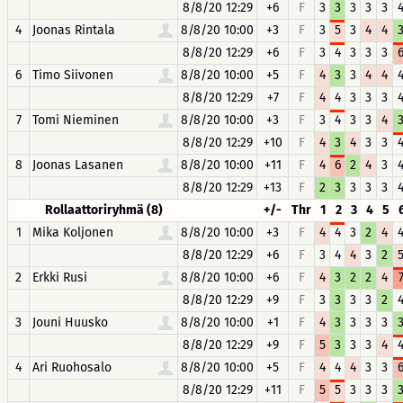
8/8/20 12:29
+6
F
3
3
3
3
3
4
Joonas Rintala
8/8/20 10:00
+3
F
3
5
3
4
4
8/8/20 12:29
+6
F
3
4
3
3
3
6
Timo Siivonen
8/8/20 10:00
+5
F
4
3
3
4
4
8/8/20 12:29
+7
F
4
4
3
3
3
7
Tomi Nieminen
8/8/20 10:00
+3
F
3
4
3
3
4
8/8/20 12:29
+10
F
4
3
4
3
3
8
Joonas Lasanen
8/8/20 10:00
+11
F
4
6
2
4
3
8/8/20 12:29
+13
F
2
3
3
3
3
Rollaattoriryhmä (8)
+/-
Thr
1
2
3
4
5
1
Mika Koljonen
8/8/20 10:00
+3
F
4
4
3
2
4
8/8/20 12:29
+6
F
3
4
4
3
2
2
Erkki Rusi
8/8/20 10:00
+6
F
4
3
2
2
4
8/8/20 12:29
+9
F
3
3
3
3
2
3
Jouni Huusko
8/8/20 10:00
+1
F
4
3
3
3
3
8/8/20 12:29
+9
F
5
3
3
3
4
4
Ari Ruohosalo
8/8/20 10:00
+5
F
4
4
4
3
3
8/8/20 12:29
+11
F
5
5
3
3
3