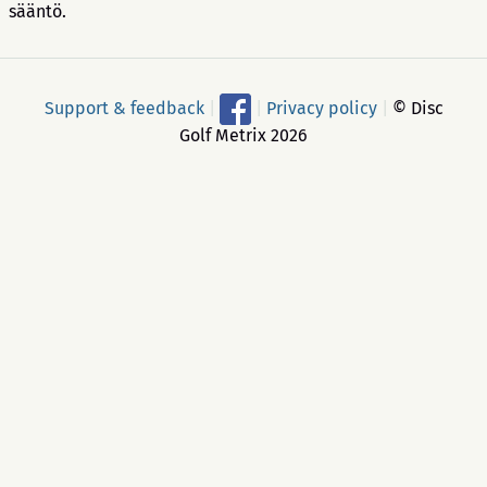
sääntö.
Support & feedback
|
|
Privacy policy
|
© Disc
Golf Metrix 2026