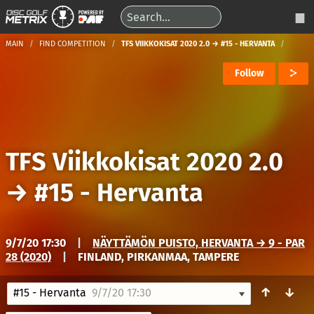
MAIN
FIND COMPETITION
TFS VIIKKOKISAT 2020 2.0 → #15 - HERVANTA
Follow
TFS Viikkokisat 2020 2.0
→
#15 - Hervanta
9/7/20 17:30
|
NÄYTTÄMÖN PUISTO, HERVANTA → 9 - PAR
28 (2020)
|
FINLAND, PIRKANMAA, TAMPERE
↑
↓
#15 - Hervanta
9/7/20 17:30