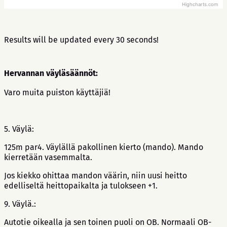
Highcharts.com
Results will be updated every 30 seconds!
Hervannan väyläsäännöt:
Varo muita puiston käyttäjiä!
5. Väylä:
125m par4. Väylällä pakollinen kierto (mando). Mando
kierretään vasemmalta.
Jos kiekko ohittaa mandon väärin, niin uusi heitto
edelliseltä heittopaikalta ja tulokseen +1.
9. Väylä.:
Autotie oikealla ja sen toinen puoli on OB. Normaali OB-