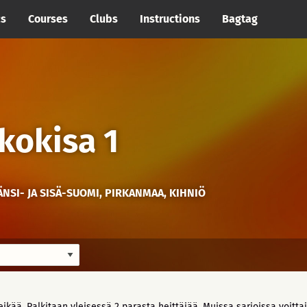
cs
Courses
Clubs
Instructions
Bagtag
kokisa 1
ÄNSI- JA SISÄ-SUOMI, PIRKANMAA, KIHNIÖ
eikää. Palkitaan yleisessä 2 parasta heittäjää. Muissa sarjoissa voittaj