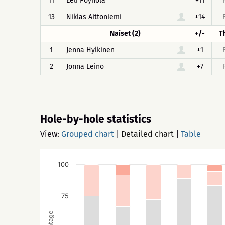
11
Eeli Pöyhölä
+11
13
Niklas Aittoniemi
+14
Naiset (2)
+/-
T
1
Jenna Hylkinen
+1
2
Jonna Leino
+7
Hole-by-hole statistics
View:
Grouped chart
|
Detailed chart
|
Table
100
75