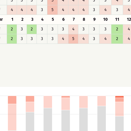
F
3
3
3
3
5
4
4
4
3
3
4
3
F
4
4
4
3
5
4
4
4
3
4
3
4
hr
1
2
3
4
5
6
7
8
9
10
11
12
F
2
3
2
3
3
3
4
3
3
3
2
4
F
2
3
3
3
3
4
5
4
3
4
2
4