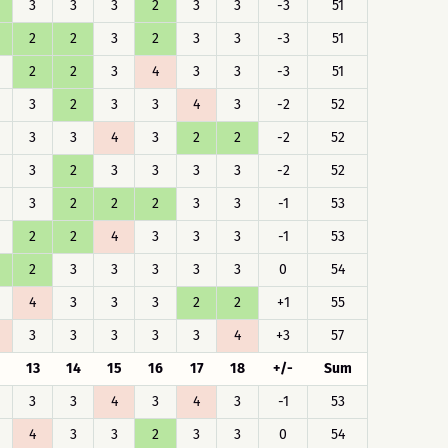
3
3
3
2
3
3
-3
51
2
2
3
2
3
3
-3
51
2
2
3
4
3
3
-3
51
3
2
3
3
4
3
-2
52
3
3
4
3
2
2
-2
52
3
2
3
3
3
3
-2
52
3
2
2
2
3
3
-1
53
2
2
4
3
3
3
-1
53
2
3
3
3
3
3
0
54
4
3
3
3
2
2
+1
55
3
3
3
3
3
4
+3
57
13
14
15
16
17
18
+/-
Sum
3
3
4
3
4
3
-1
53
4
3
3
2
3
3
0
54