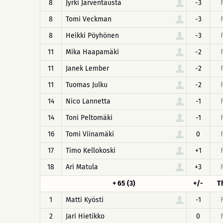
8
Jyrki Järventausta
-3
8
Tomi Veckman
-3
8
Heikki Pöyhönen
-3
11
Mika Haapamäki
-2
11
Janek Lember
-2
11
Tuomas Julku
-2
14
Nico Lannetta
-1
14
Toni Peltomäki
-1
16
Tomi Viinamäki
0
17
Timo Kellokoski
+1
18
Ari Matula
+3
+ 65 (3)
+/-
T
1
Matti Kyösti
-1
2
Jari Hietikko
0