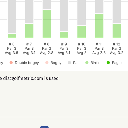
# 6
# 7
# 8
# 9
# 10
# 11
# 12
Par 3
Par 3
Par 3
Par 3
Par 3
Par 3
Par 3
1
Avg 3.5
Avg 3.1
Avg 2.8
Avg 3.1
Avg 3
Avg 2.8
Avg 3.2
ey
Double bogey
Bogey
Par
Birdie
Eagle
ee discgolfmetrix.com is used