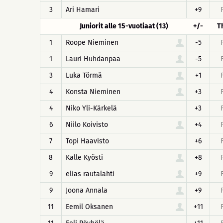
3
Ari Hamari
+9
Juniorit alle 15-vuotiaat (13)
+/-
T
1
Roope Nieminen
-5
1
Lauri Huhdanpää
-5
3
Luka Törmä
+1
4
Konsta Nieminen
+3
4
Niko Yli-Kärkelä
+3
6
Niilo Koivisto
+4
7
Topi Haavisto
+6
8
Kalle Kyösti
+8
9
elias rautalahti
+9
9
Joona Annala
+9
11
Eemil Oksanen
+11