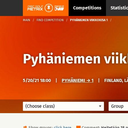
Competitions
Statisti
MAIN
FIND COMPETITION
PYHÄNIEMEN VIIKKOKISA 1
Pyhäniemen viik
5/20/21 18:00
|
PYHÄNIEMI → 1
|
FINLAND, L
Show groups:
click here
Comment:
Heitetään 18 r