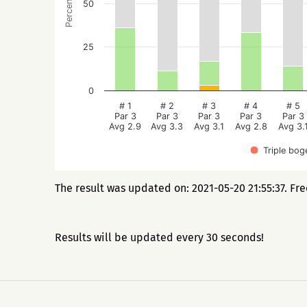
Percentage
50
25
0
# 1
# 2
# 3
# 4
# 5
Par 3
Par 3
Par 3
Par 3
Par 3
Avg 2.9
Avg 3.3
Avg 3.1
Avg 2.8
Avg 3.
Triple bog
The result was updated on: 2021-05-20 21:55:37. Fr
Results will be updated every 30 seconds!