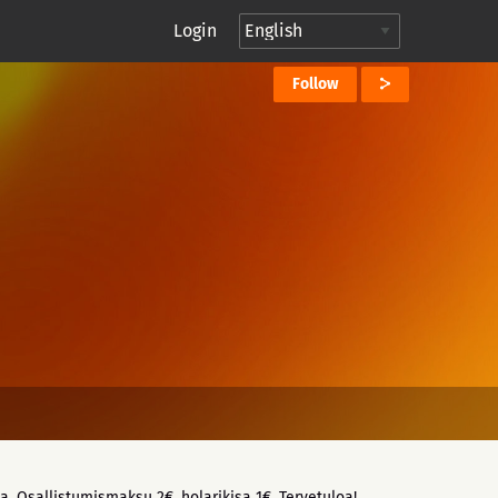
Login
Follow
a. Osallistumismaksu 2€, holarikisa 1€. Tervetuloa!