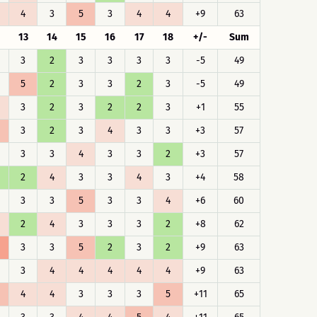
4
3
5
3
4
4
+9
63
13
14
15
16
17
18
+/-
Sum
3
2
3
3
3
3
-5
49
5
2
3
3
2
3
-5
49
3
2
3
2
2
3
+1
55
3
2
3
4
3
3
+3
57
3
3
4
3
3
2
+3
57
2
4
3
3
4
3
+4
58
3
3
5
3
3
4
+6
60
2
4
3
3
3
2
+8
62
3
3
5
2
3
2
+9
63
3
4
4
4
4
4
+9
63
4
4
3
3
3
5
+11
65