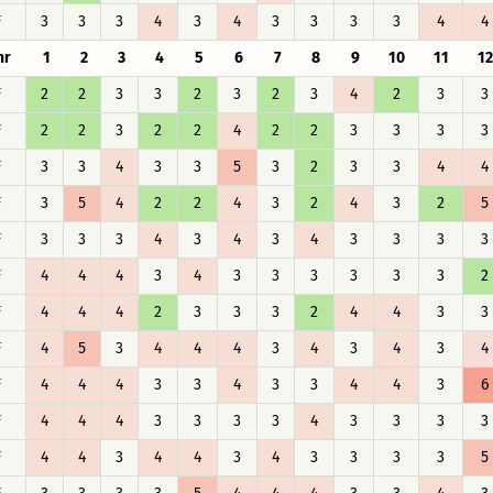
F
3
3
3
4
3
4
3
3
3
3
4
4
hr
1
2
3
4
5
6
7
8
9
10
11
12
F
2
2
3
3
2
3
2
3
4
2
3
3
F
2
2
3
2
2
4
2
2
3
3
3
3
F
3
3
4
3
3
5
3
2
3
3
4
4
F
3
5
4
2
2
4
3
2
4
3
2
5
F
3
3
3
4
3
4
3
4
3
3
3
3
F
4
4
4
3
4
3
3
3
3
3
3
2
F
4
4
4
2
3
3
3
2
4
4
3
3
F
4
5
3
4
4
4
3
4
3
4
3
4
F
4
4
4
3
3
4
3
3
4
4
3
6
F
4
4
4
3
3
3
3
4
3
3
3
3
F
4
4
3
4
4
3
4
3
3
3
3
5