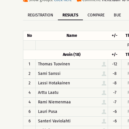
REGISTRATION
RESULTS
COMPARE
BUE
No
Name
+/-
T
Avoin (18)
+/-
T
1
Thomas Tuovinen
-12
2
Sami Sanssi
-8
2
Lassi Hotakainen
-8
4
Arttu Laatu
-7
4
Rami Niemenmaa
-7
6
Lauri Pusa
-6
6
Santeri Vaviolahti
-6