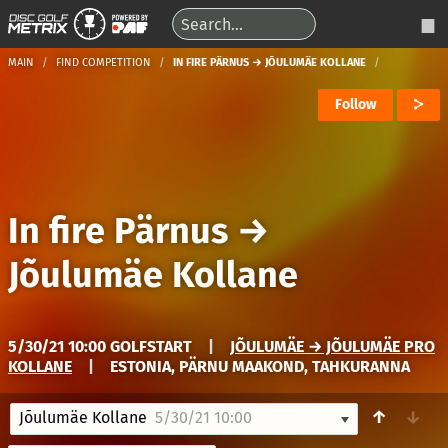
MAIN
FIND COMPETITION
IN FIRE PÄRNUS → JÕULUMÄE KOLLANE
Follow
In fire Pärnus
→
Jõulumäe Kollane
5/30/21 10:00 GOLFSTART
|
JÕULUMÄE → JÕULUMÄE PRO
KOLLANE
|
ESTONIA, PÄRNU MAAKOND, TAHKURANNA
↑
↓
Jõulumäe Kollane
5/30/21 10:00