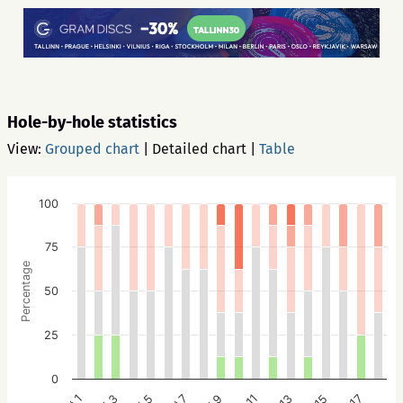
Hole-by-hole statistics
View:
Grouped chart
|
Detailed chart
|
Table
100
75
Percentage
50
25
0
# 5
# 3
# 1
# 9
# 7