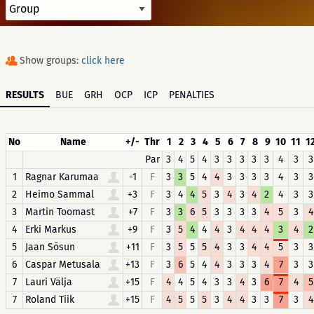
Show groups:
click here
RESULTS
BUE
GRH
OCP
ICP
PENALTIES
No
Name
+/-
Thr
1
2
3
4
5
6
7
8
9
10
11
1
Par
3
4
5
4
3
3
3
3
3
4
3
3
1
Ragnar Karumaa
-1
F
3
3
5
4
4
3
3
3
3
4
3
3
2
Heimo Sammal
+3
F
3
4
4
5
3
4
3
4
2
4
3
3
3
Martin Toomast
+7
F
3
3
6
5
3
3
3
3
4
5
3
4
4
Erki Markus
+9
F
3
5
4
4
4
3
4
4
4
3
4
2
5
Jaan Sõsun
+11
F
3
5
5
5
4
3
3
4
4
5
3
3
6
Caspar Metusala
+13
F
3
6
5
4
4
3
3
3
4
7
3
3
7
Lauri Välja
+15
F
4
4
5
4
3
3
4
3
6
7
4
5
7
Roland Tiik
+15
F
4
5
5
5
3
4
4
3
3
7
3
4