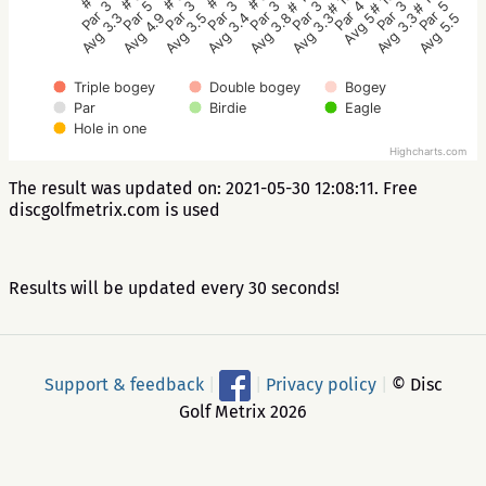
# 17
# 15
# 13
# 11
Par 3
Par 5
Par 3
Par 5
Par 3
Par 4
Par 3
Par 3
Par 3
Avg 3.5
Avg 4.9
Avg 3.3
Avg 5.5
Avg 3.3
Avg 5
Avg 3.3
Avg 3.8
Avg 3.4
Triple bogey
Double bogey
Bogey
Par
Birdie
Eagle
Hole in one
Highcharts.com
The result was updated on: 2021-05-30 12:08:11. Free
discgolfmetrix.com is used
Results will be updated every 30 seconds!
Support & feedback
|
|
Privacy policy
|
© Disc
Golf Metrix 2026