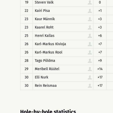
19
Steven Valk
0
22
Kairi Pisa
+1
23
Kaur Männik
+3
23
Kaarel Roht
+3
25
Henri Kallas
+6
26
Karl-Markus Kivioja
+7
26
Karl-Markus Rool
+7
28
Tago Põldma
+9
29
Meribell Rüütel
+14
30
Elli Nurk
+17
30
Rein Reismaa
+17
Hole-by-hole statistics