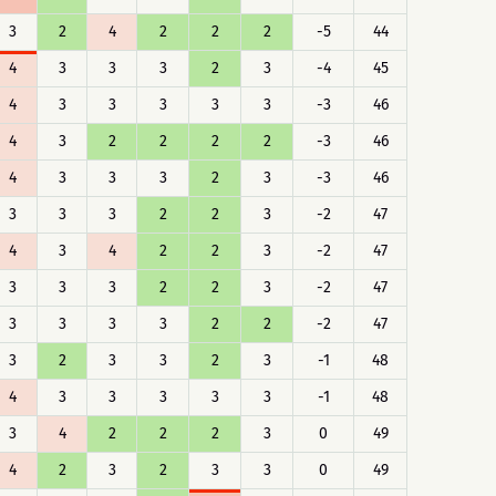
3
2
4
2
2
2
-5
44
4
3
3
3
2
3
-4
45
4
3
3
3
3
3
-3
46
4
3
2
2
2
2
-3
46
4
3
3
3
2
3
-3
46
3
3
3
2
2
3
-2
47
4
3
4
2
2
3
-2
47
3
3
3
2
2
3
-2
47
3
3
3
3
2
2
-2
47
3
2
3
3
2
3
-1
48
4
3
3
3
3
3
-1
48
3
4
2
2
2
3
0
49
4
2
3
2
3
3
0
49