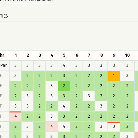
TIES
hr
1
2
3
4
5
6
7
8
9
10
Par
3
3
3
3
4
3
3
3
3
3
F
3
2
2
2
3
2
2
2
1
3
F
2
2
2
3
2
2
2
2
2
2
F
2
3
2
3
3
2
3
2
2
2
F
3
3
2
2
4
2
2
3
2
2
F
4
2
2
3
3
2
2
2
2
2
F
2
3
2
4
4
2
2
3
3
2
F
2
3
2
3
3
2
2
2
2
3