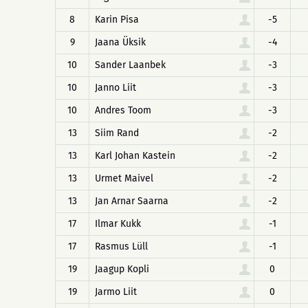
8
Karin Pisa
-5
9
Jaana Üksik
-4
10
Sander Laanbek
-3
10
Janno Liit
-3
10
Andres Toom
-3
13
Siim Rand
-2
13
Karl Johan Kastein
-2
13
Urmet Maivel
-2
13
Jan Arnar Saarna
-2
17
Ilmar Kukk
-1
17
Rasmus Lüll
-1
19
Jaagup Kopli
0
19
Jarmo Liit
0