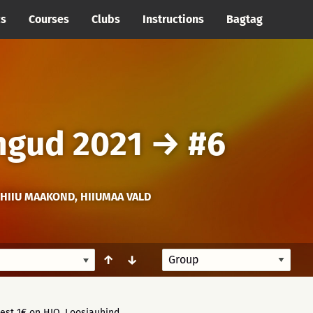
cs
Courses
Clubs
Instructions
Bagtag
ngud 2021
→
#6
 HIIU MAAKOND, HIIUMAA VALD
↑
↓
lest 1€ on HIO. Loosiauhind.