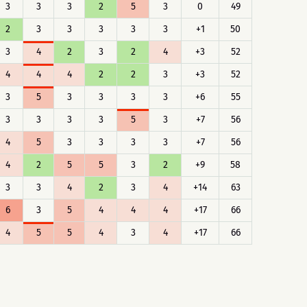
3
3
3
2
5
3
0
49
2
3
3
3
3
3
+1
50
3
4
2
3
2
4
+3
52
4
4
4
2
2
3
+3
52
3
5
3
3
3
3
+6
55
3
3
3
3
5
3
+7
56
4
5
3
3
3
3
+7
56
4
2
5
5
3
2
+9
58
3
3
4
2
3
4
+14
63
6
3
5
4
4
4
+17
66
4
5
5
4
3
4
+17
66