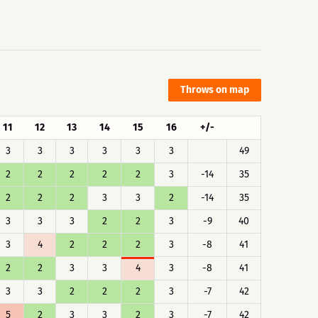
Throws on map
11
12
13
14
15
16
+/-
3
3
3
3
3
3
49
2
2
2
2
2
3
-14
35
2
2
2
3
3
2
-14
35
3
3
3
2
2
3
-9
40
3
4
2
2
2
3
-8
41
2
2
3
3
4
3
-8
41
3
3
2
2
2
3
-7
42
5
2
3
3
2
3
-7
42