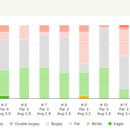
# 5
# 6
# 7
# 8
# 9
# 10
# 11
Par 4
Par 3
Par 3
Par 3
Par 3
Par 3
Par 3
vg 3.9
Avg 2.8
Avg 2.8
Avg 2.9
Avg 3.2
Avg 2.6
Avg 3.
ey
Double bogey
Bogey
Par
Birdie
Eagle