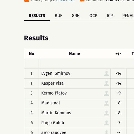
RESULTS
BUE
GRH
OCP
ICP
PENAL
Results
No
Name
+/-
T
1
Evgeni Smirnov
-14
1
Kasper Pisa
-14
3
Kermo Platov
-9
4
Madis Aal
-8
4
Martin Kõmmus
-8
6
Raigo Golub
-7
6
argo raudvee
-7