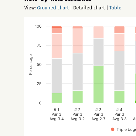
View:
Grouped chart
|
Detailed chart
|
Table
100
75
Percentage
50
25
0
# 1
# 2
# 3
# 4
Par 3
Par 3
Par 3
Par 3
Avg 3.4
Avg 3.2
Avg 2.7
Avg 3.3
A
Triple bog