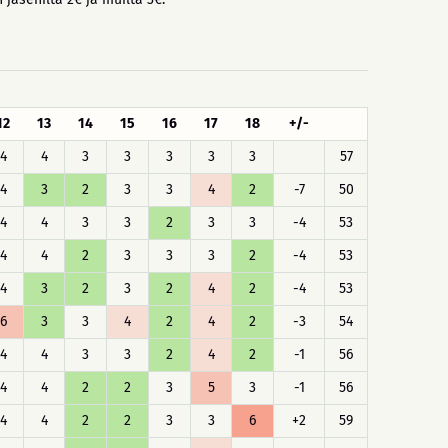
12
13
14
15
16
17
18
+/-
4
4
3
3
3
3
3
57
4
3
2
3
3
4
2
-7
50
4
4
3
3
2
3
3
-4
53
4
4
2
3
3
3
2
-4
53
4
3
2
3
2
4
2
-4
53
6
3
3
4
2
4
2
-3
54
4
4
3
3
2
4
2
-1
56
4
4
2
2
3
5
3
-1
56
4
4
2
2
3
3
6
+2
59