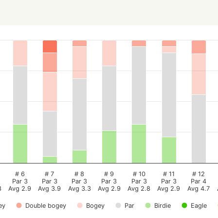
# 6
# 7
# 8
# 9
# 10
# 11
# 12
Par 3
Par 3
Par 3
Par 3
Par 3
Par 3
Par 4
8
Avg 2.9
Avg 3.9
Avg 3.3
Avg 2.9
Avg 2.8
Avg 2.9
Avg 4.7
ey
Double bogey
Bogey
Par
Birdie
Eagle