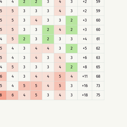
4
4
2
2
3
4
3
+2
59
5
5
3
3
3
4
3
+2
59
5
5
3
4
3
3
2
+3
60
5
5
3
3
2
4
2
+3
60
4
5
2
3
2
3
3
+4
61
5
4
3
4
4
3
2
+5
62
5
4
3
4
3
4
3
+6
63
4
5
3
3
3
4
2
+8
65
6
4
3
4
4
5
4
+11
68
5
4
5
5
4
5
3
+16
73
8
6
4
5
3
4
3
+18
75