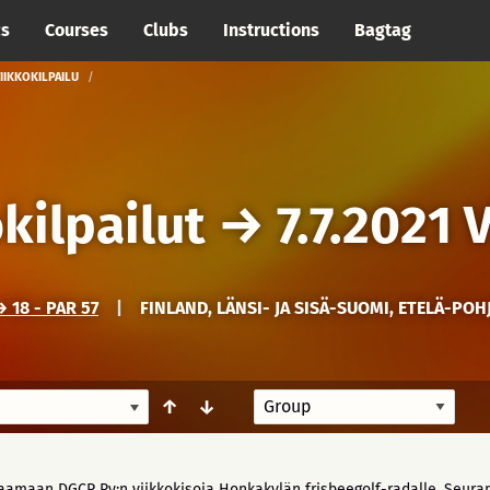
cs
Courses
Clubs
Instructions
Bagtag
VIIKKOKILPAILU
kilpailut
→
7.7.2021 
18 - PAR 57
|
FINLAND, LÄNSI- JA SISÄ-SUOMI, ETELÄ-POH
↑
↓
aamaan DGCP Ry:n viikkokisoja Honkakylän frisbeegolf-radalle. Seuran 