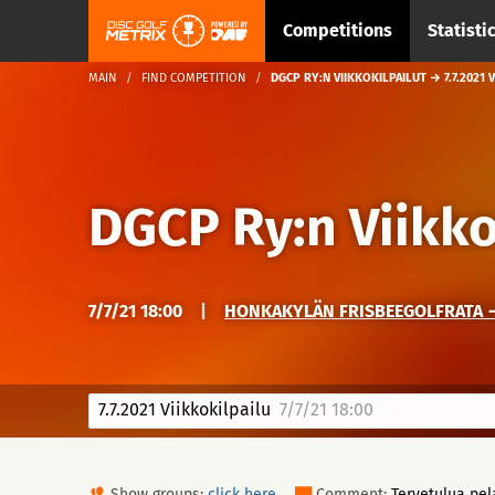
Competitions
Statisti
MAIN
FIND COMPETITION
DGCP RY:N VIIKKOKILPAILUT → 7.7.2021 
DGCP Ry:n Viikko
7/7/21 18:00
|
HONKAKYLÄN FRISBEEGOLFRATA → 
7.7.2021 Viikkokilpailu
7/7/21 18:00
Show groups:
click here
Comment:
Tervetulua pel