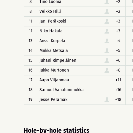
8
Tino Luoma
+2
8
Veikko Hilli
+2
11
Jani Peräkoski
+3
11
Niko Hakala
+3
13
Anssi Korpela
+4
14
Miikka Metsälä
+5
15
Juhani Rimpeläinen
+6
16
Jukka Murtonen
+8
17
Aapo Viljanmaa
+11
18
Samuel Vähälummukka
+16
19
Jesse Perämäki
+18
Hole-by-hole statistics