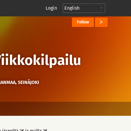
Login
Follow
Viikkokilpailu
JANMAA, SEINÄJOKI
jäseniltä 2€ ja muilta 3€.