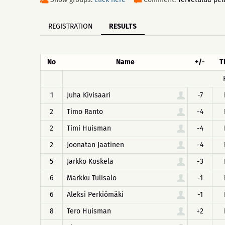
REGISTRATION
RESULTS
No
Name
+/-
T
1
Juha Kivisaari
-7
2
Timo Ranto
-4
2
Timi Huisman
-4
2
Joonatan Jaatinen
-4
5
Jarkko Koskela
-3
6
Markku Tulisalo
-1
6
Aleksi Perkiömäki
-1
8
Tero Huisman
+2