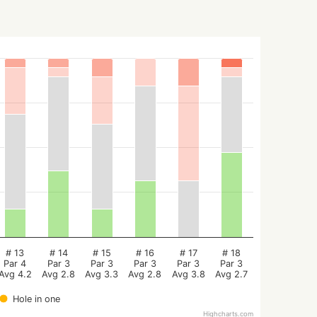
# 13
# 14
# 15
# 16
# 17
# 18
Par 4
Par 3
Par 3
Par 3
Par 3
Par 3
Avg 4.2
Avg 2.8
Avg 3.3
Avg 2.8
Avg 3.8
Avg 2.7
Hole in one
Highcharts.com