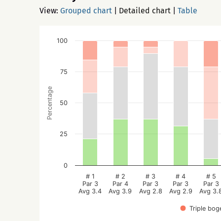
View:
Grouped chart
|
Detailed chart
|
Table
100
75
Percentage
50
25
0
# 1
# 2
# 3
# 4
# 5
Par 3
Par 4
Par 3
Par 3
Par 3
Avg 3.4
Avg 3.9
Avg 2.8
Avg 2.9
Avg 3.
Triple bog