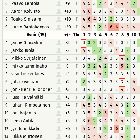
6
Paavo Lehtola
+9
F
4
5
3
2
4
3
4
4
4
2
7
Aaron Koivisto
+10
F
4
6
3
3
3
4
3
3
4
4
7
Touko Sinisalmi
+10
F
4
6
4
3
3
2
3
3
3
3
9
Juuso Rantakangas
+20
F
4
5
3
2
4
6
6
4
4
4
Avoin (15)
+/-
Thr
1
2
3
4
5
6
7
8
9
10
1
Janne Sinisalmi
-3
F
3
3
2
3
3
4
3
3
3
3
2
Jarkko Juola
-2
F
4
4
2
2
3
3
4
3
2
3
3
Mikko Syrjäläinen
0
F
3
4
3
2
4
3
3
4
2
3
3
mikko lamminaho
0
F
3
3
2
4
2
3
3
5
2
3
5
sisu koskenkorva
+1
F
3
4
3
4
2
3
3
3
3
3
6
Juha Kivisaari
+2
F
2
4
3
3
3
3
3
3
3
4
7
Joni-Henri Ruohonen
+3
F
3
4
3
3
3
3
3
4
3
4
7
Jussi Taivalmäki
+3
F
3
3
3
4
3
4
3
3
3
3
9
Juhani Rimpeläinen
+4
F
4
5
3
4
3
4
4
3
2
3
10
Joni Kajanus
+5
F
3
5
3
2
5
3
4
3
2
4
10
Leevi Antila
+5
F
3
6
2
3
4
3
4
4
3
3
12
Jyri Junnikkala
+6
F
4
5
4
3
2
3
6
3
2
3
13
Jukka Murtonen
+8
F
3
5
4
4
4
3
3
4
2
3