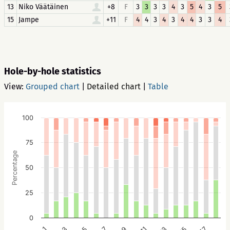
13
Niko Väätäinen
+8
F
3
3
3
3
4
3
5
4
3
5
15
Jampe
+11
F
4
4
3
4
3
4
4
3
3
4
Hole-by-hole statistics
View:
Grouped chart
|
Detailed chart
|
Table
100
75
Percentage
50
25
0