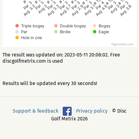
# 5
# 3
# 1
# 17
# 15
# 13
# 11
# 9
# 7
Par 3
Par 3
Par 3
Par 3
Par 3
Par 4
Par 3
Par 3
Par 3
Avg 3.3
Avg 3
Avg 3.3
Avg 3.8
Avg 3
Avg 4.6
Avg 3.1
Avg 2.9
Avg 3.7
Triple bogey
Double bogey
Bogey
Par
Birdie
Eagle
Hole in one
Highcharts.com
The result was updated on: 2023-05-11 20:08:02. Free
discgolfmetrix.com is used
Results will be updated every 30 seconds!
Support & feedback
|
|
Privacy policy
|
© Disc
Golf Metrix 2026