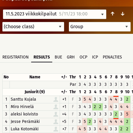
↑
↓
11.5.2023 viikkokilpailut
5/11/23 18:00
REGISTRATION
RESULTS
BUE
GRH
OCP
ICP
PENALTIES
No
Name
+/-
Thr
1
2
3
4
5
6
7
8
9
10
Par
3
4
3
3
3
3
3
3
3
3
Juniorit (9)
+/-
Thr
1
2
3
4
5
6
7
8
9
10
1
Santtu Kujala
+1
F
3
5
4
3
3
3
4
4
3
2
1
Miro Hirvelä
+1
F
3
4
3
2
2
3
4
3
4
4
3
aleksi koivisto
+4
F
3
4
3
3
3
3
3
2
3
5
4
Jesse Perämäki
+5
F
3
5
2
3
4
3
4
4
4
2
5
Luka Kotomäki
+7
F
4
5
3
3
4
4
3
3
2
2