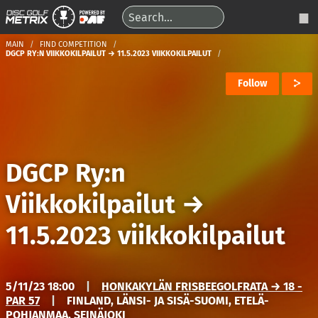
MAIN
FIND COMPETITION
DGCP RY:N VIIKKOKILPAILUT → 11.5.2023 VIIKKOKILPAILUT
Follow
DGCP Ry:n
Viikkokilpailut
→
11.5.2023 viikkokilpailut
5/11/23 18:00
|
HONKAKYLÄN FRISBEEGOLFRATA → 18 -
PAR 57
|
FINLAND, LÄNSI- JA SISÄ-SUOMI, ETELÄ-
POHJANMAA, SEINÄJOKI