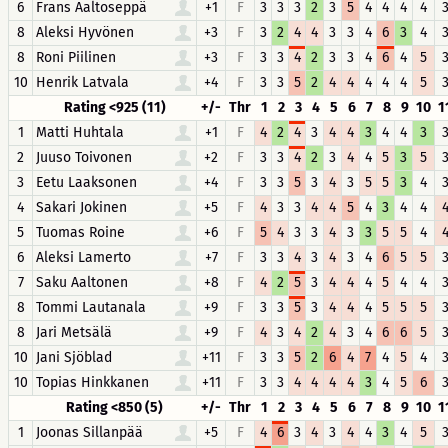
6
Frans Aaltoseppä
+1
F
3
3
3
2
3
5
4
4
4
4
8
Aleksi Hyvönen
+3
F
3
2
4
4
3
3
4
6
3
4
8
Roni Piilinen
+3
F
3
3
4
2
3
3
4
6
4
5
10
Henrik Latvala
+4
F
3
3
5
2
4
4
4
4
4
5
Rating <925 (11)
+/-
Thr
1
2
3
4
5
6
7
8
9
10
1
1
Matti Huhtala
+1
F
4
2
4
3
4
4
3
4
4
3
2
Juuso Toivonen
+2
F
3
3
4
2
3
4
4
5
3
5
3
Eetu Laaksonen
+4
F
3
3
5
3
4
3
5
5
3
4
4
Sakari Jokinen
+5
F
4
3
3
4
4
5
4
3
4
4
5
Tuomas Roine
+6
F
5
4
3
3
4
3
3
5
5
4
6
Aleksi Lamerto
+7
F
3
3
4
3
4
3
4
6
5
5
7
Saku Aaltonen
+8
F
4
2
5
3
4
4
4
5
4
4
8
Tommi Lautanala
+9
F
3
3
5
3
4
4
4
5
5
5
8
Jari Metsälä
+9
F
4
3
4
2
4
3
4
6
6
5
10
Jani Sjöblad
+11
F
3
3
5
2
6
4
7
4
5
4
10
Topias Hinkkanen
+11
F
3
3
4
4
4
4
3
4
5
6
Rating <850 (5)
+/-
Thr
1
2
3
4
5
6
7
8
9
10
1
1
Joonas Sillanpää
+5
F
4
6
3
4
3
4
4
3
4
5