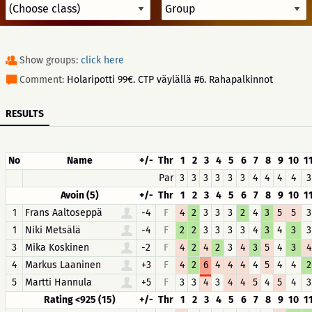
Show groups:
click here
Comment:
Holaripotti 99€. CTP väylällä #6. Rahapalkinnot
RESULTS
No
Name
+/-
Thr
1
2
3
4
5
6
7
8
9
10
1
Par
3
3
3
3
3
3
4
4
4
4
3
Avoin (5)
+/-
Thr
1
2
3
4
5
6
7
8
9
10
1
1
Frans Aaltoseppä
-4
F
4
2
3
3
3
2
4
3
5
5
3
1
Niki Metsälä
-4
F
2
2
3
3
3
3
4
3
4
3
3
3
Mika Koskinen
-2
F
4
2
4
2
3
4
3
5
4
3
4
4
Markus Laaninen
+3
F
4
2
6
4
4
4
4
5
4
4
2
5
Martti Hannula
+5
F
3
3
4
3
4
4
5
4
5
4
3
Rating <925 (15)
+/-
Thr
1
2
3
4
5
6
7
8
9
10
1