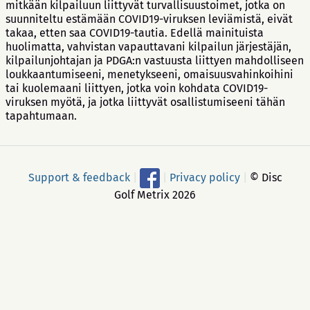
mitkään kilpailuun liittyvät turvallisuustoimet, jotka on
suunniteltu estämään COVID19-viruksen leviämistä, eivät
takaa, etten saa COVID19-tautia. Edellä mainituista
huolimatta, vahvistan vapauttavani kilpailun järjestäjän,
kilpailunjohtajan ja PDGA:n vastuusta liittyen mahdolliseen
loukkaantumiseeni, menetykseeni, omaisuusvahinkoihini
tai kuolemaani liittyen, jotka voin kohdata COVID19-
viruksen myötä, ja jotka liittyvät osallistumiseeni tähän
tapahtumaan.
Support & feedback
|
|
Privacy policy
|
© Disc
Golf Metrix 2026