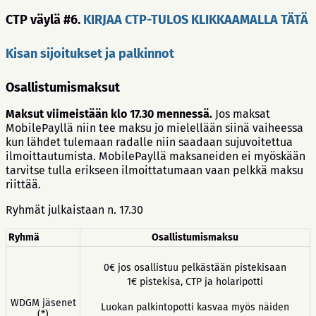
CTP väylä #6.
KIRJAA CTP-TULOS KLIKKAAMALLA TÄTÄ
Kisan sijoitukset ja palkinnot
Osallistumismaksut
Maksut viimeistään klo 17.30 mennessä.
Jos maksat
MobilePayllä niin tee maksu jo mielellään siinä vaiheessa
kun lähdet tulemaan radalle niin saadaan sujuvoitettua
ilmoittautumista. MobilePayllä maksaneiden ei myöskään
tarvitse tulla erikseen ilmoittatumaan vaan pelkkä maksu
riittää.
Ryhmät julkaistaan n. 17.30
Ryhmä
Osallistumismaksu
0€ jos osallistuu pelkästään pistekisaan
1€ pistekisa, CTP ja holaripotti
WDGM jäsenet
Luokan palkintopotti kasvaa myös näiden
(*)