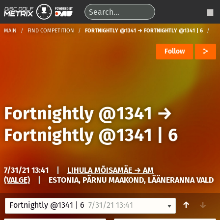
MAIN
FIND COMPETITION
FORTNIGHTLY @1341 → FORTNIGHTLY @1341 | 6
Follow
Fortnightly @1341
→
Fortnightly @1341 | 6
7/31/21 13:41
|
LIHULA MÕISAMÄE → AM
(VALGE)
|
ESTONIA, PÄRNU MAAKOND, LÄÄNERANNA VALD
↑
↓
Fortnightly @1341 | 6
7/31/21 13:41