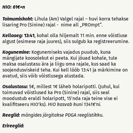
HIO: 61€+n
Toimumiskoht:
Lihula (Am) Valgel rajal – huvi korra tehakse
lisaring Pro (Sinine) rajal - nime all „PROmpt“.
Kellaaeg:
13:41
, kohal olla hiljemalt 11 min. enne võistluse
algust (esimese raja juures), siis sulgub ka registreerumine.
Kogunemine:
Kogunemiseks vajadus puudub, kuna
mängijate koosolekut ei peeta. Kui jõuad kohale, tule
maksa osalustasu ära ja liigu oma rajale, kus saad ka
soojendusviskeid teha. Kui kell lööb 13:41 ja märkimine on
avatud, siis võib võistlusega alustada.
Osalustasu:
5€, millest 1€ läheb holaripotti. (Juhul, kui
toimuvad võistlused ka Pro (Sinine) rajal, siis seal
moodustub eraldi holaripott, 15’nda raja teine vise ei
kvalifitseeru HIO’ks).
HIO kasvab kuni 1341€'ni.
Reeglid:
mängides järgitakse PDGA reeglistikku.
Erireeglid: