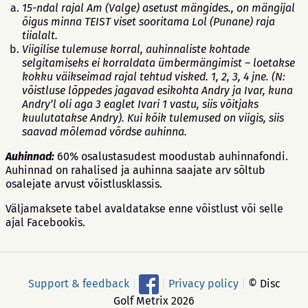
15-ndal rajal Am (Valge) asetust mängides., on mängijal
õigus minna TEIST viset sooritama Lol (Punane) raja
tiialalt.
Viigilise tulemuse korral, auhinnaliste kohtade
selgitamiseks ei korraldata ümbermängimist – loetakse
kokku väikseimad rajal tehtud visked. 1, 2, 3, 4 jne. (N:
võistluse lõppedes jagavad esikohta Andry ja Ivar, kuna
Andry’l oli aga 3 eaglet Ivari 1 vastu, siis võitjaks
kuulutatakse Andry). Kui kõik tulemused on viigis, siis
saavad mõlemad võrdse auhinna.
Auhinnad:
60% osalustasudest moodustab auhinnafondi.
Auhinnad on rahalised ja auhinna saajate arv sõltub
osalejate arvust võistlusklassis.
Väljamaksete tabel avaldatakse enne võistlust või selle
ajal Facebookis.
Support & feedback
|
|
Privacy policy
|
© Disc
Golf Metrix 2026