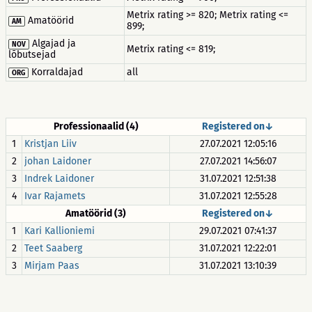
Metrix rating >= 820; Metrix rating <=
Amatöörid
AM
899;
Algajad ja
NOV
Metrix rating <= 819;
lõbutsejad
Korraldajad
all
ORG
Professionaalid (4)
Registered on↓
1
Kristjan Liiv
27.07.2021 12:05:16
2
johan Laidoner
27.07.2021 14:56:07
3
Indrek Laidoner
31.07.2021 12:51:38
4
Ivar Rajamets
31.07.2021 12:55:28
Amatöörid (3)
Registered on↓
1
Kari Kallioniemi
29.07.2021 07:41:37
2
Teet Saaberg
31.07.2021 12:22:01
3
Mirjam Paas
31.07.2021 13:10:39