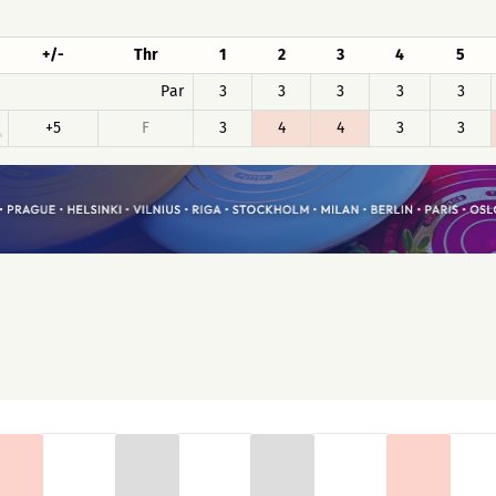
+/-
Thr
1
2
3
4
5
Par
3
3
3
3
3
+5
F
3
4
4
3
3