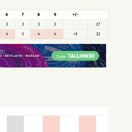
6
7
8
9
+/-
3
3
3
3
27
4
3
4
4
+5
32