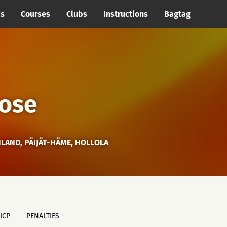
cs
Courses
Clubs
Instructions
Bagtag
nose
NLAND, PÄIJÄT-HÄME, HOLLOLA
ICP
PENALTIES