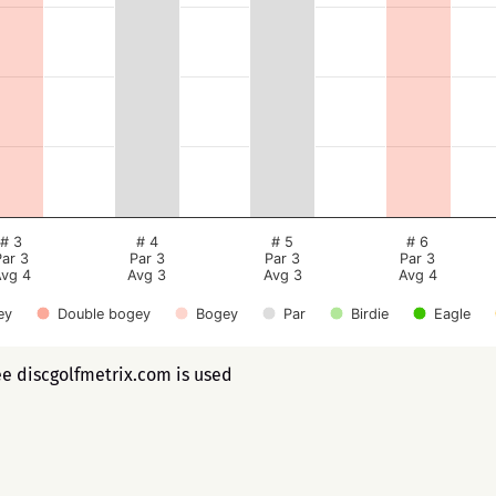
# 3
# 4
# 5
# 6
Par 3
Par 3
Par 3
Par 3
vg 4
Avg 3
Avg 3
Avg 4
ey
Double bogey
Bogey
Par
Birdie
Eagle
ee discgolfmetrix.com is used