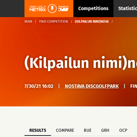
Competitions
Statisti
MAIN
FIND COMPETITION
(KILPAILUN NIMI)NOSE
(Kilpailun nimi)
7/30/21 16:02
|
NOSTAVA DISCGOLFPARK
|
FI
RESULTS
COMPARE
BUE
GRH
OCP