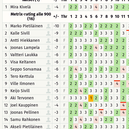
1
Mira Kivelä
-4
F
2
2
3
3
3
4
3
3
3
2
2
Metrix-rating alle 900
+/-
Thr
1
2
3
4
5
6
7
8
9
10
11
(16)
1
Marko Pietiläinen
-10
F
2
3
3
2
2
3
2
2
2
2
3
2
Kalle Sivill
-9
F
2
2
2
3
3
2
3
3
3
2
3
3
Antti Hiekkanen
-8
F
2
3
3
3
3
3
2
2
3
2
2
4
Joonas Lampela
-7
F
2
3
3
2
2
4
3
2
2
2
2
5
Valtteri Laukka
-6
F
2
3
3
3
2
3
3
3
3
2
2
5
Visa Keltanen
-6
F
3
3
3
3
2
3
3
3
3
2
3
5
Seppo Sorvamaa
-6
F
2
4
3
3
2
3
2
3
2
2
4
5
Tero Kerttula
-6
F
2
3
2
3
3
3
3
3
3
3
3
9
Ville Ilmonen
-5
F
2
2
3
3
2
3
3
3
3
4
2
9
Keijo Sivill
-5
F
2
2
4
2
3
3
3
2
3
3
2
9
Aki Tervonen
-5
F
3
3
3
3
1
2
3
2
3
3
2
12
Joel Kauppinen
-4
F
2
2
4
2
3
3
3
3
3
3
4
13
Joonas Pellinen
-3
F
2
2
3
3
2
3
4
3
3
2
4
14
Samu Rahkonen
-2
F
2
3
4
3
3
4
3
2
2
3
3
14
Akseli Pietiläinen
-2
F
2
4
3
2
2
3
3
3
3
3
3