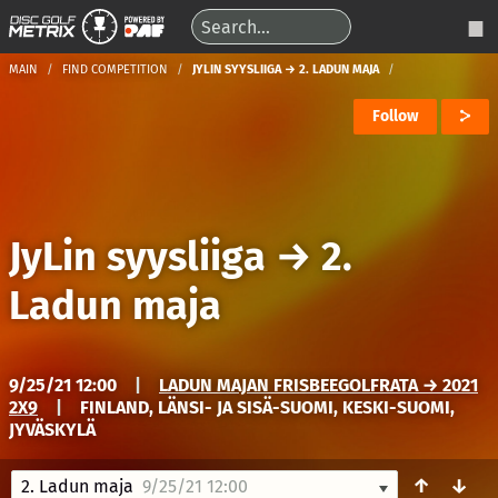
MAIN
FIND COMPETITION
JYLIN SYYSLIIGA → 2. LADUN MAJA
Follow
JyLin syysliiga
→
2.
Ladun maja
9/25/21 12:00
|
LADUN MAJAN FRISBEEGOLFRATA → 2021
2X9
|
FINLAND, LÄNSI- JA SISÄ-SUOMI, KESKI-SUOMI,
JYVÄSKYLÄ
↑
↓
2. Ladun maja
9/25/21 12:00