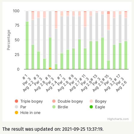
100
75
Percentage
50
25
0
# 5
# 3
# 1
# 17
# 15
# 13
# 11
# 9
# 7
Par 3
Par 3
Par 3
Par 3
Par 3
Par 3
Par 3
Par 3
Par 3
Avg 2.4
Avg 2.8
Avg 2.2
Avg 2.6
Avg 3.2
Avg 2.5
Avg 2.9
Avg 2.7
Avg 2.8
Triple bogey
Double bogey
Bogey
Par
Birdie
Eagle
Hole in one
Highcharts.com
The result was updated on: 2021-09-25 13:37:19.