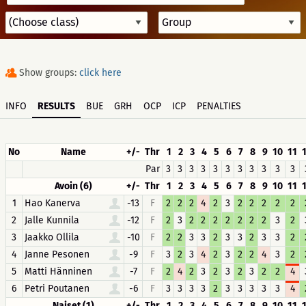
Show groups:
click here
INFO
RESULTS
BUE
GRH
OCP
ICP
PENALTIES
No
Name
+/-
Thr
1
2
3
4
5
6
7
8
9
10
11
Par
3
3
3
3
3
3
3
3
3
3
3
Avoin (6)
+/-
Thr
1
2
3
4
5
6
7
8
9
10
11
1
Hao Kanerva
-13
F
2
2
2
4
2
3
2
2
2
2
2
2
Jalle Kunnila
-12
F
2
3
2
2
2
2
2
2
2
3
2
3
Jaakko Ollila
-10
F
2
2
3
3
2
3
3
2
3
3
2
4
Janne Pesonen
-9
F
3
2
3
4
2
3
2
2
4
3
2
5
Matti Hänninen
-7
F
2
4
2
3
2
3
2
3
2
2
4
6
Petri Poutanen
-6
F
3
3
3
3
2
3
3
3
3
3
4
Naiset (1)
+/-
Thr
1
2
3
4
5
6
7
8
9
10
11