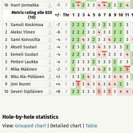
16
Harri Jormakka
-1
F
2
4
2
3
3
4
4
2
3
2
4
Metrix rating alle 820
+/-
Thr
1
2
3
4
5
6
7
8
9
10
11
(10)
1
Samuli Koskimaa
-7
F
2
2
2
3
2
3
2
3
2
2
3
2
Aleksi Ylinen
-6
F
2
2
2
3
3
4
3
3
2
2
3
3
Sami Koivusilta
-4
F
2
2
4
3
2
3
3
4
2
2
3
3
Akseli Suutari
-4
F
2
3
2
3
3
4
3
3
3
3
2
3
Eemeli Suutari
-4
F
2
2
3
3
3
4
4
3
3
3
4
3
Petteri Laukka
-4
F
2
3
3
3
2
3
3
3
2
3
3
7
Mika Mäkinen
-2
F
2
3
3
3
3
4
2
3
2
2
5
8
Riku Ala-Pöllänen
+3
F
3
3
2
4
3
3
3
3
4
4
3
9
jimi Nurmi
+4
F
3
5
3
4
3
4
3
4
4
2
3
10
Severi Sipiläinen
+8
F
2
2
3
3
3
5
3
5
3
4
4
Hole-by-hole statistics
View:
Grouped chart
|
Detailed chart
|
Table