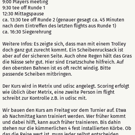
9:00 Players meeting
9:30 tee off Runde 1
12:30 Mittagspause
ca. 13:30 tee off Runde 2 (genauer gesagt ca. 45 Minuten
nach dem Eintreffen des letzten flights aus Runde 1)
ca. 16:30 Siegerehrung
Weitere Infos: Es zeigte sich, dass man mit einem Trolley
doch ganz gut zurecht kommt. Ein Scheibenrucksack ist
aber auf der sicheren Seite. Auch ohne Regen hält das Gras
die Nässe sehr gut. Hier sind Ersatzschuhe hilfreich. Auf
den obersten Bahnen ist es oft recht windig. Bitte
passende Scheiben mitbringen.
Der Kurs wird in Metrix und udisc angelegt. Scoring erfolgt
wie üblich über Metrix, eine zweite Person im flight
schreibt zur Kontrolle z.B. in udisc mit.
Wir bauen den Kurs am Freitag vor dem Turnier auf. Etwa
ab Nachmittag kann trainiert werden. Wer früher kommt
und dabei hilft, kann auch früher trainieren. Bis dahin
stehen nur die kümmerlichen 4 fest installierten Körbe. Ob
das die Reise wert ist, muss jeder selbst entscheiden.