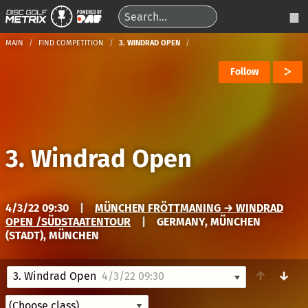
MAIN
FIND COMPETITION
3. WINDRAD OPEN
Follow
3. Windrad Open
4/3/22 09:30
|
MÜNCHEN FRÖTTMANING → WINDRAD
OPEN /SÜDSTAATENTOUR
|
GERMANY, MÜNCHEN
(STADT), MÜNCHEN
↑
↓
3. Windrad Open
4/3/22 09:30