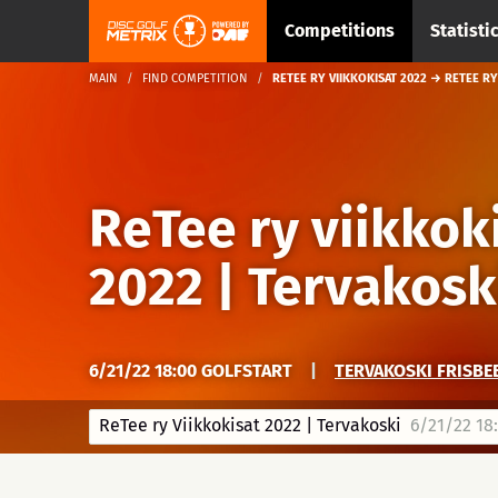
Competitions
Statisti
MAIN
FIND COMPETITION
RETEE RY VIIKKOKISAT 2022 → RETEE RY
ReTee ry viikkok
2022 | Tervakosk
6/21/22 18:00 GOLFSTART
|
TERVAKOSKI FRISBEE
ReTee ry Viikkokisat 2022 | Tervakoski
6/21/22 18