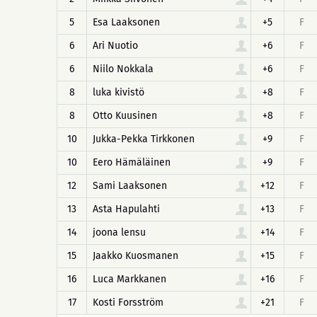
5
Esa Laaksonen
+5
F
6
Ari Nuotio
+6
F
6
Niilo Nokkala
+6
F
8
luka kivistö
+8
F
8
Otto Kuusinen
+8
F
10
Jukka-Pekka Tirkkonen
+9
F
10
Eero Hämäläinen
+9
F
12
Sami Laaksonen
+12
F
13
Asta Hapulahti
+13
F
14
joona lensu
+14
F
15
Jaakko Kuosmanen
+15
F
16
Luca Markkanen
+16
F
17
Kosti Forsström
+21
F