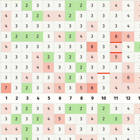
3
3
2
3
3
3
2
2
3
3
4
4
4
3
3
2
4
4
2
3
3
3
3
4
4
3
3
3
3
3
3
3
4
3
3
4
3
2
2
2
3
4
2
4
3
3
6
6
4
3
3
3
3
3
3
3
6
3
4
4
3
3
3
4
2
3
2
3
4
3
5
4
3
3
3
4
5
3
3
2
3
3
3
5
3
3
4
3
3
4
2
3
4
3
4
6
7
3
2
3
4
5
3
5
6
3
4
5
1
2
3
4
5
6
7
8
9
10
11
12
4
3
2
3
4
3
2
2
3
2
3
4
3
2
3
2
4
5
3
3
4
2
2
5
4
4
2
3
4
3
4
3
3
3
4
4
3
3
2
3
3
3
3
4
4
3
3
4