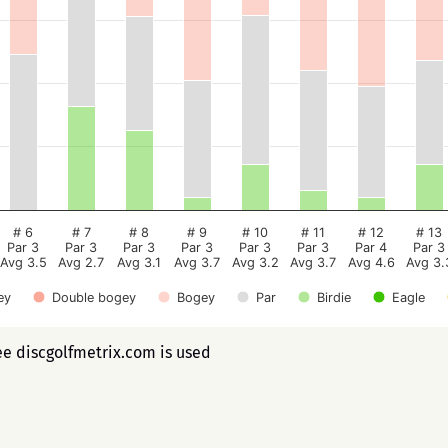
# 6
# 7
# 8
# 9
# 10
# 11
# 12
# 13
Par 3
Par 3
Par 3
Par 3
Par 3
Par 3
Par 4
Par 3
Avg 3.5
Avg 2.7
Avg 3.1
Avg 3.7
Avg 3.2
Avg 3.7
Avg 4.6
Avg 3.
ey
Double bogey
Bogey
Par
Birdie
Eagle
ee discgolfmetrix.com is used