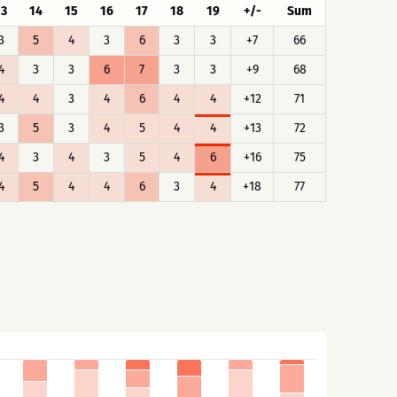
13
14
15
16
17
18
19
+/-
Sum
3
5
4
3
6
3
3
+7
66
4
3
3
6
7
3
3
+9
68
4
4
3
4
6
4
4
+12
71
3
5
3
4
5
4
4
+13
72
4
3
4
3
5
4
6
+16
75
4
5
4
4
6
3
4
+18
77