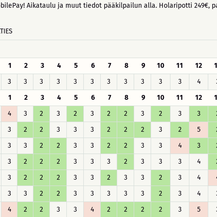
ilePay! Aikataulu ja muut tiedot pääkilpailun alla. Holaripotti 249€, 
TIES
1
2
3
4
5
6
7
8
9
10
11
12
3
3
3
3
3
3
3
3
3
3
3
4
1
2
3
4
5
6
7
8
9
10
11
12
4
3
2
3
2
3
2
2
3
2
3
3
3
2
2
3
3
3
2
2
2
3
2
5
3
3
2
2
3
3
2
2
3
3
4
3
3
2
2
2
3
3
3
2
3
3
3
4
3
2
2
2
3
3
2
3
3
2
3
4
3
3
2
2
3
3
3
3
3
2
3
4
4
2
2
3
3
4
2
2
2
2
3
5