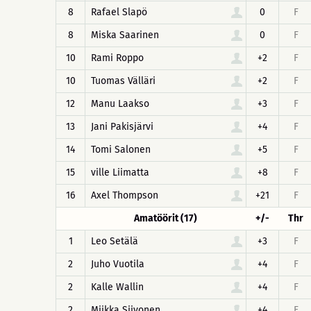
8
Rafael Slapö
0
F
8
Miska Saarinen
0
F
10
Rami Roppo
+2
F
10
Tuomas Välläri
+2
F
12
Manu Laakso
+3
F
13
Jani Pakisjärvi
+4
F
14
Tomi Salonen
+5
F
15
ville Liimatta
+8
F
16
Axel Thompson
+21
F
Amatöörit (17)
+/-
Thr
1
Leo Setälä
+3
F
2
Juho Vuotila
+4
F
2
Kalle Wallin
+4
F
2
Miikka Siivonen
+4
F