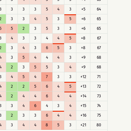
3
3
3
3
5
4
3
+5
64
2
3
3
4
5
3
5
+6
65
5
5
2
3
5
3
3
+6
65
3
4
3
3
4
4
5
+8
67
2
3
4
3
6
5
3
+8
67
4
3
5
4
4
4
3
+9
68
4
2
3
5
5
3
4
+9
68
3
4
5
4
7
3
3
+12
71
4
2
2
5
6
4
5
+13
72
4
2
4
4
6
4
4
+14
73
3
3
4
6
4
3
4
+15
74
3
2
3
3
6
4
4
+16
75
4
3
4
4
8
5
3
+21
80