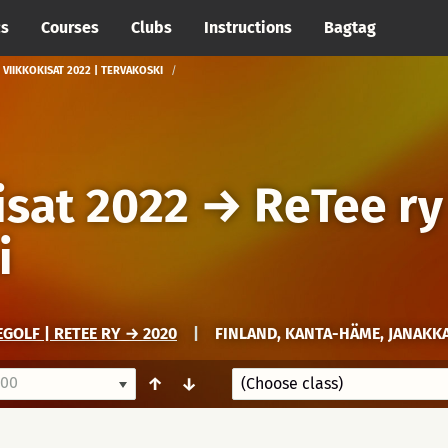
cs
Courses
Clubs
Instructions
Bagtag
 VIIKKOKISAT 2022 | TERVAKOSKI
isat 2022
→
ReTee ry
i
GOLF | RETEE RY → 2020
|
FINLAND, KANTA-HÄME, JANAKK
:00
↑
↓