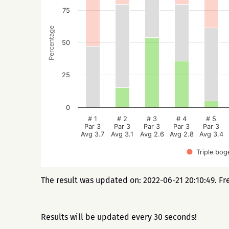
75
Percentage
50
25
0
# 1
# 2
# 3
# 4
# 5
Par 3
Par 3
Par 3
Par 3
Par 3
Avg 3.7
Avg 3.1
Avg 2.6
Avg 2.8
Avg 3.4
Triple bog
The result was updated on: 2022-06-21 20:10:49. Fr
Results will be updated every 30 seconds!