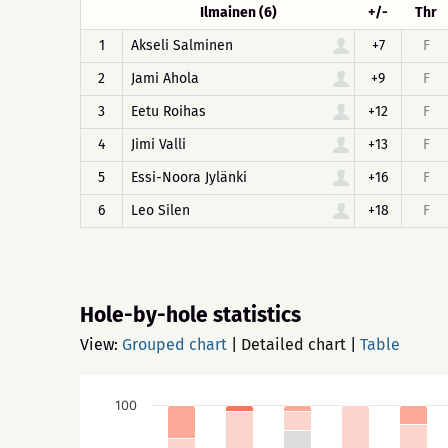
Ilmainen (6)
+/-
Thr
1
Akseli Salminen
+7
F
2
Jami Ahola
+9
F
3
Eetu Roihas
+12
F
4
Jimi Valli
+13
F
5
Essi-Noora Jylänki
+16
F
6
Leo Silen
+18
F
Hole-by-hole statistics
View:
Grouped chart
|
Detailed chart
|
Table
100