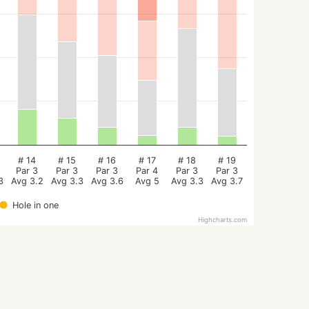
# 14
# 15
# 16
# 17
# 18
# 19
Par 3
Par 3
Par 3
Par 4
Par 3
Par 3
3
Avg 3.2
Avg 3.3
Avg 3.6
Avg 5
Avg 3.3
Avg 3.7
Hole in one
Highcharts.com