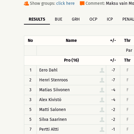
Show groups:
click here
Comment:
Maksu vain Mob
RESULTS
BUE
GRH
OCP
ICP
PENAL
No
Name
+/-
Thr
Par
Pro (16)
+/-
Thr
1
Eero Dahl
-7
F
2
Henri Stenroos
-7
F
3
Matias Siivonen
-4
F
3
Alex Kivistö
-4
F
5
Matti Salonen
-2
F
5
Silva Saarinen
-2
F
7
Pertti Altti
-1
F