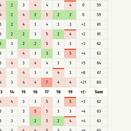
4
2
3
4
4
3
4
0
59
4
2
4
2
5
2
2
0
59
3
2
4
3
4
3
3
+2
61
3
2
2
3
5
2
4
+2
61
2
3
2
2
5
3
3
+3
62
3
3
4
3
3
3
5
+4
63
3
4
3
4
4
3
3
+5
64
4
3
4
3
4
4
3
+8
67
4
3
4
4
7
4
4
+21
80
13
14
15
16
17
18
19
+/-
Sum
4
4
3
3
5
3
5
+3
62
3
3
3
5
5
3
3
+4
63
3
3
3
2
5
2
4
+4
63
3
3
4
4
5
3
3
+4
63