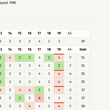
payout 199€
13
14
15
16
17
18
19
+/-
3
3
3
3
4
3
3
59
13
14
15
16
17
18
19
+/-
Sum
2
4
2
2
4
2
4
-7
52
2
3
3
3
4
3
2
-7
52
2
3
3
3
4
3
4
-4
55
2
3
3
3
4
3
4
-4
55
4
3
4
4
3
3
4
-2
57
3
3
2
3
6
3
3
-2
57
3
3
3
4
4
3
4
-1
58