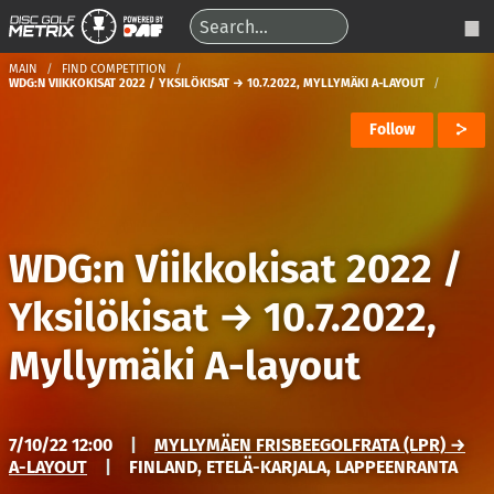
MAIN
FIND COMPETITION
WDG:N VIIKKOKISAT 2022 / YKSILÖKISAT → 10.7.2022, MYLLYMÄKI A-LAYOUT
Follow
WDG:n Viikkokisat 2022 /
Yksilökisat
→
10.7.2022,
Myllymäki A-layout
7/10/22 12:00
|
MYLLYMÄEN FRISBEEGOLFRATA (LPR) →
A-LAYOUT
|
FINLAND, ETELÄ-KARJALA, LAPPEENRANTA