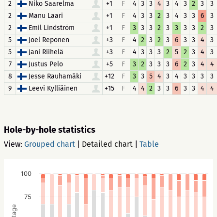
2
Niko Saarelma
+1
F
4
3
3
4
3
4
3
2
3
3
2
Manu Laari
+1
F
4
3
3
2
3
4
3
3
6
3
2
Emil Lindström
+1
F
3
3
3
2
3
3
3
3
2
3
5
Joel Reponen
+3
F
4
2
3
2
3
6
3
3
4
3
5
Jani Riihelä
+3
F
4
3
3
3
2
5
2
3
4
3
7
Justus Pelo
+5
F
3
2
3
3
3
6
2
3
4
4
8
Jesse Rauhamäki
+12
F
3
3
5
4
3
4
3
3
3
3
9
Leevi Kylliäinen
+15
F
4
4
2
3
3
6
3
3
4
4
Hole-by-hole statistics
View:
Grouped chart
|
Detailed chart
|
Table
100
75