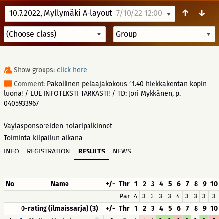
↑
↓
10.7.2022, Myllymäki A-layout
7/10/22 12:00
Show groups:
click here
Comment:
Pakollinen pelaajakokous 11.40 hiekkakentän kopin
luona! / LUE INFOTEKSTI TARKASTI! / TD: Jori Mykkänen, p.
0405933967
Väyläsponsoreiden holaripalkinnot
Toiminta kilpailun aikana
INFO
REGISTRATION
RESULTS
NEWS
No
Name
+/-
Thr
1
2
3
4
5
6
7
8
9
10
Par
4
3
3
3
3
4
3
3
3
3
0-rating (ilmaissarja) (3)
+/-
Thr
1
2
3
4
5
6
7
8
9
10