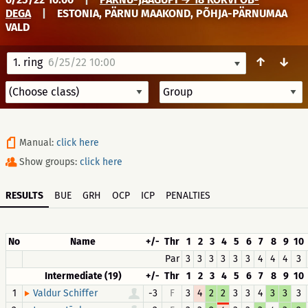
DEGA
|
ESTONIA, PÄRNU MAAKOND, PÕHJA-PÄRNUMAA
VALD
↑
↓
1. ring
6/25/22 10:00
Manual:
click here
Show groups:
click here
RESULTS
BUE
GRH
OCP
ICP
PENALTIES
No
Name
+/-
Thr
1
2
3
4
5
6
7
8
9
10
Par
3
3
3
3
3
3
4
4
4
3
Intermediate (19)
+/-
Thr
1
2
3
4
5
6
7
8
9
10
1
-3
F
3
4
2
2
3
3
4
3
3
3
Valdur Schiffer