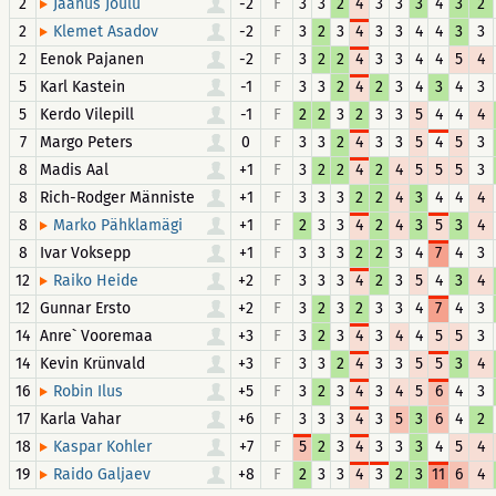
2
-2
F
3
3
2
4
3
3
3
4
3
2
Jaanus Jõulu
2
-2
F
3
2
3
4
3
3
4
4
3
3
Klemet Asadov
2
Eenok Pajanen
-2
F
3
2
2
4
3
3
4
4
5
4
5
Karl Kastein
-1
F
3
3
2
4
2
3
4
3
4
3
5
Kerdo Vilepill
-1
F
2
2
3
2
3
3
5
4
4
4
7
Margo Peters
0
F
3
3
2
4
3
3
5
4
5
3
8
Madis Aal
+1
F
3
2
2
4
2
4
5
5
5
3
8
Rich-Rodger Männiste
+1
F
3
3
3
2
2
4
3
4
4
4
8
+1
F
2
3
3
4
2
4
3
5
3
4
Marko Pähklamägi
8
Ivar Voksepp
+1
F
3
3
3
2
2
3
4
7
4
3
12
+2
F
3
3
3
4
2
3
5
4
3
4
Raiko Heide
12
Gunnar Ersto
+2
F
3
2
3
2
3
3
4
7
4
3
14
Anre` Vooremaa
+3
F
3
2
3
4
3
4
4
5
5
3
14
Kevin Krünvald
+3
F
3
3
2
4
3
3
5
5
3
4
16
+5
F
3
2
3
4
3
4
5
6
4
3
Robin Ilus
17
Karla Vahar
+6
F
3
3
3
4
3
5
3
6
4
2
18
+7
F
5
2
3
4
3
3
3
4
5
4
Kaspar Kohler
19
+8
F
2
3
3
4
3
2
3
11
6
4
Raido Galjaev