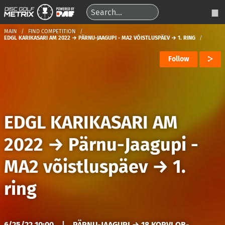
MAIN
FIND COMPETITION
EDGL KARIKASARI AM 2022 → PÄRNU-JAAGUPI - MA2 VÕISTLUSPÄEV → 1. RING
Follow
EDGL KARIKASARI AM
2022
→
Pärnu-Jaagupi -
MA2 võistluspäev
→
1.
ring
6/25/22 10:00
|
PÄRNU-JAAGUPI → 18 KORVI OB-