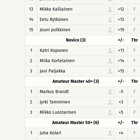
13
Mikko Kalilainen
+12
F
14
Eetu Rytkönen
+13
F
15
Jouni pulkkinen
+19
F
Novice (3)
+/-
Thr
1
Katri Koponen
+11
F
2
Miika Kortelainen
+14
F
3
Jani Paljakka
+15
F
Amateur Master 40+ (3)
+/-
Thr
1
Markus Brandt
-5
F
2
Jyrki Tamminen
+3
F
3
Mikko Luostarinen
+5
F
Amateur Master 50+ (6)
+/-
Thr
1
Juha Kolari
+4
F