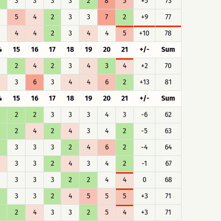
3
3
3
3
2
8
5
+5
73
5
4
2
3
3
7
2
+9
77
4
4
2
3
4
4
5
+10
78
4
15
16
17
18
19
20
21
+/-
Sum
2
4
2
3
4
3
4
+2
70
3
6
3
4
4
6
2
+13
81
4
15
16
17
18
19
20
21
+/-
Sum
2
2
3
3
3
4
3
-6
62
2
4
2
4
3
4
2
-5
63
3
3
3
2
4
6
2
-4
64
3
3
2
4
3
4
2
-1
67
3
3
3
2
2
4
4
0
68
3
3
2
4
5
5
5
+3
71
2
4
3
3
2
5
4
+3
71