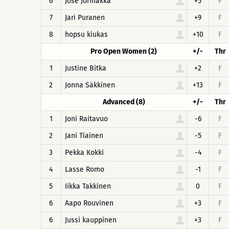
6
Jose Jormakka
+5
F
7
Jari Puranen
+9
F
8
hopsu kiukas
+10
F
Pro Open Women (2)
+/-
Thr
1
Justine Bitka
+2
F
2
Jonna Säkkinen
+13
F
Advanced (8)
+/-
Thr
1
Joni Raitavuo
-6
F
2
Jani Tiainen
-5
F
3
Pekka Kokki
-4
F
4
Lasse Romo
-1
F
5
Iikka Takkinen
0
F
6
Aapo Rouvinen
+3
F
6
Jussi kauppinen
+3
F