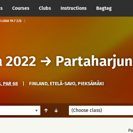
cs
Courses
Clubs
Instructions
Bagtag
LIIGA 19.7 2/6
a 2022
→
Partaharjun 
, PAR 68
|
FINLAND, ETELÄ-SAVO, PIEKSÄMÄKI
↑
↓
Pa