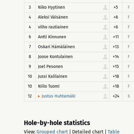
3
Niko Hyytinen
+5
F
4
Aleksi Väisänen
+6
F
4
vilho rautiainen
+6
F
6
Antti Kinnunen
+11
F
7
Oskari Hämäläinen
+13
F
8
Joose Kontulainen
+14
F
9
Joel Pesonen
+15
F
10
Jussi Kalilainen
+18
F
10
Niilo Tuomi
+18
F
12
+24
6
Justus Huhtamäki
Hole-by-hole statistics
View:
Grouped chart
|
Detailed chart
|
Table