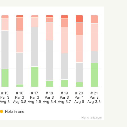
# 15
# 16
# 17
# 18
# 19
# 20
# 21
Par 3
Par 3
Par 3
Par 3
Par 3
Par 4
Par 3
Avg 3
Avg 3.8
Avg 2.9
Avg 3.4
Avg 3.7
Avg 5
Avg 3.3
Hole in one
Highcharts.com