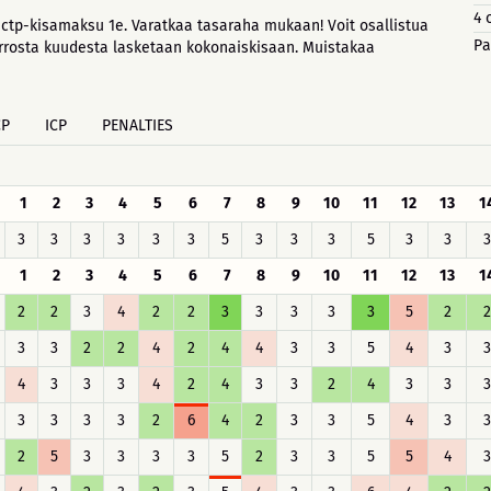
4 
ctp-kisamaksu 1e. Varatkaa tasaraha mukaan! Voit osallistua
Pa
errosta kuudesta lasketaan kokonaiskisaan. Muistakaa
CP
ICP
PENALTIES
1
2
3
4
5
6
7
8
9
10
11
12
13
1
3
3
3
3
3
3
5
3
3
3
5
3
3
3
1
2
3
4
5
6
7
8
9
10
11
12
13
1
2
2
3
4
2
2
3
3
3
3
3
5
2
2
3
3
2
2
4
2
4
4
3
3
5
4
3
3
4
3
3
3
4
2
4
3
3
2
4
3
3
3
3
3
3
3
2
6
4
2
3
3
5
4
3
3
2
5
3
3
3
3
5
2
3
3
5
5
4
3