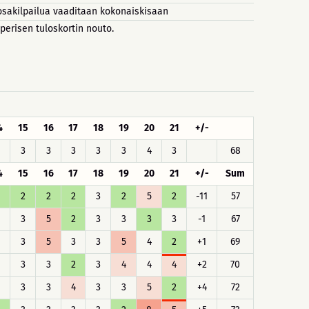
osakilpailua vaaditaan kokonaiskisaan
perisen tuloskortin nouto.
4
15
16
17
18
19
20
21
+/-
3
3
3
3
3
4
3
68
4
15
16
17
18
19
20
21
+/-
Sum
2
2
2
3
2
5
2
-11
57
3
5
2
3
3
3
3
-1
67
3
5
3
3
5
4
2
+1
69
3
3
2
3
4
4
4
+2
70
3
3
4
3
3
5
2
+4
72