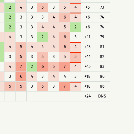
2
4
3
5
3
5
4
+5
73
2
3
3
3
4
6
4
+6
74
2
3
3
4
4
5
2
+6
74
4
3
3
2
4
6
3
+11
79
4
5
4
4
4
6
4
+13
81
3
5
3
5
3
5
5
+14
82
4
7
2
6
5
7
4
+15
83
3
6
4
3
4
4
3
+18
86
5
5
3
5
3
7
4
+18
86
+24
DNS