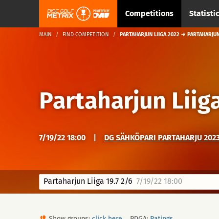
Competitions
Statisti
MAIN
FIND COMPETITION
PARTAHARJUN LIIGA 2022 → PARTAHARJUN 
Partaharjun Liig
7/19/22 18:00
|
DG SÄHKÖPARI PARTAHARJU 2023
Partaharjun Liiga 19.7 2/6
7/19/22 18:00
Show groups:
click here
PDGA:
Ratings