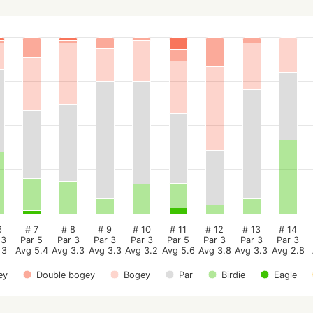
6
# 7
# 8
# 9
# 10
# 11
# 12
# 13
# 14
 3
Par 5
Par 3
Par 3
Par 3
Par 5
Par 3
Par 3
Par 3
 3
Avg 5.4
Avg 3.3
Avg 3.3
Avg 3.2
Avg 5.6
Avg 3.8
Avg 3.3
Avg 2.8
ey
Double bogey
Bogey
Par
Birdie
Eagle