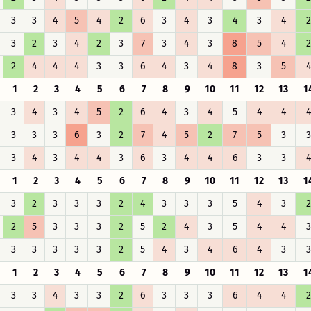
3
3
4
5
4
2
6
3
4
3
4
3
4
2
3
2
3
4
2
3
7
3
4
3
8
5
4
2
2
4
4
4
3
3
6
4
3
4
8
3
5
4
1
2
3
4
5
6
7
8
9
10
11
12
13
1
3
4
3
4
5
2
6
4
3
4
5
4
4
4
3
3
3
6
3
2
7
4
5
2
7
5
3
3
3
4
3
4
4
3
6
3
4
4
6
3
3
4
1
2
3
4
5
6
7
8
9
10
11
12
13
1
3
2
3
3
3
2
4
3
3
3
5
4
3
2
2
5
3
3
3
2
5
2
4
3
5
4
4
3
3
3
3
3
3
2
5
4
3
4
6
4
3
3
1
2
3
4
5
6
7
8
9
10
11
12
13
1
3
3
4
3
3
2
6
3
3
3
6
4
4
2