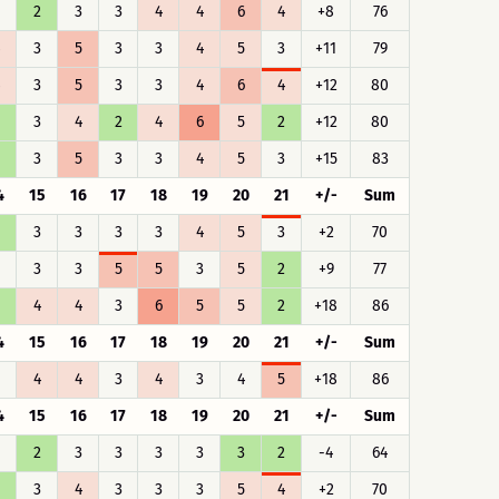
2
3
3
4
4
6
4
+8
76
3
5
3
3
4
5
3
+11
79
3
5
3
3
4
6
4
+12
80
3
4
2
4
6
5
2
+12
80
3
5
3
3
4
5
3
+15
83
4
15
16
17
18
19
20
21
+/-
Sum
3
3
3
3
4
5
3
+2
70
3
3
5
5
3
5
2
+9
77
4
4
3
6
5
5
2
+18
86
4
15
16
17
18
19
20
21
+/-
Sum
4
4
3
4
3
4
5
+18
86
4
15
16
17
18
19
20
21
+/-
Sum
2
3
3
3
3
3
2
-4
64
3
4
3
3
3
5
4
+2
70