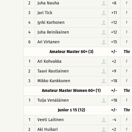
2
Juha Nauha
+8
F
3
Jari Tick
+11
F
4
Jyrki Korhonen
+12
F
4
Juha Reinikainen
+12
F
6
Ari Virtanen
+15
F
Amateur Master 60+ (3)
+/-
Thr
1
Ari Kohvakka
+2
F
2
Taavi Rautiainen
+9
F
3
Mikko Kankkunen
+18
F
Amateur Master Women 60+ (1)
+/-
Thr
1
Tuija Venäläinen
+18
F
Junior ≤ 15 (12)
+/-
Thr
1
Veeti Laitinen
-4
F
2
Aki Huikari
+2
F