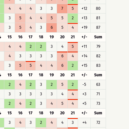
4
4
4
3
3
7
5
+12
80
3
5
4
4
5
5
2
+13
81
3
5
4
3
6
5
4
+19
87
4
15
16
17
18
19
20
21
+/-
Sum
4
4
2
2
3
4
5
+11
79
4
3
3
3
3
6
4
+14
82
3
5
5
4
4
6
2
+15
83
4
15
16
17
18
19
20
21
+/-
Sum
2
4
2
3
2
5
2
-5
63
3
3
3
3
3
4
4
+3
71
2
4
2
3
4
5
4
+5
73
4
15
16
17
18
19
20
21
+/-
Sum
3
4
3
2
4
4
3
+4
72