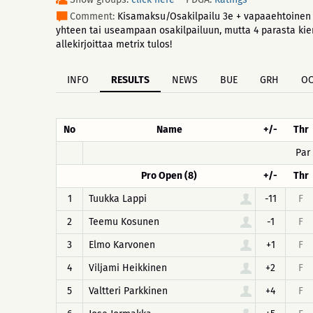
Comment:
Kisamaksu/Osakilpailu 3e + vapaaehtoinen 
yhteen tai useampaan osakilpailuun, mutta 4 parasta ki
allekirjoittaa metrix tulos!
INFO
RESULTS
NEWS
BUE
GRH
O
No
Name
+/-
Thr
Par
Pro Open (8)
+/-
Thr
1
Tuukka Lappi
-11
F
2
Teemu Kosunen
-1
F
3
Elmo Karvonen
+1
F
4
Viljami Heikkinen
+2
F
5
Valtteri Parkkinen
+4
F