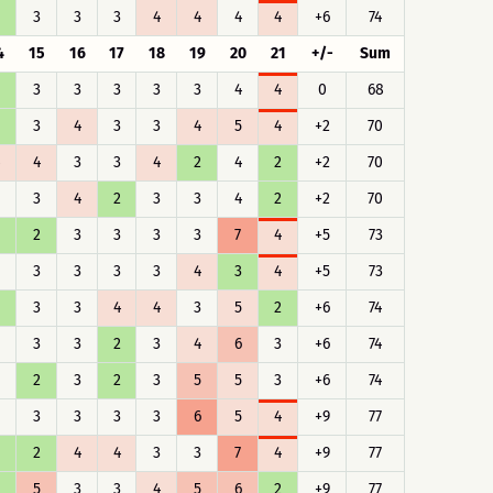
3
3
3
4
4
4
4
+6
74
4
15
16
17
18
19
20
21
+/-
Sum
3
3
3
3
3
4
4
0
68
3
4
3
3
4
5
4
+2
70
4
3
3
4
2
4
2
+2
70
3
4
2
3
3
4
2
+2
70
2
3
3
3
3
7
4
+5
73
3
3
3
3
4
3
4
+5
73
3
3
4
4
3
5
2
+6
74
3
3
2
3
4
6
3
+6
74
2
3
2
3
5
5
3
+6
74
3
3
3
3
6
5
4
+9
77
2
4
4
3
3
7
4
+9
77
5
3
3
4
5
6
2
+9
77