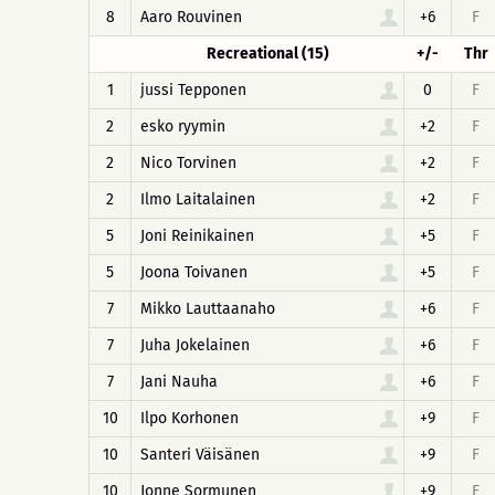
8
Aaro Rouvinen
+6
F
Recreational (15)
+/-
Thr
1
jussi Tepponen
0
F
2
esko ryymin
+2
F
2
Nico Torvinen
+2
F
2
Ilmo Laitalainen
+2
F
5
Joni Reinikainen
+5
F
5
Joona Toivanen
+5
F
7
Mikko Lauttaanaho
+6
F
7
Juha Jokelainen
+6
F
7
Jani Nauha
+6
F
10
Ilpo Korhonen
+9
F
10
Santeri Väisänen
+9
F
10
Jonne Sormunen
+9
F