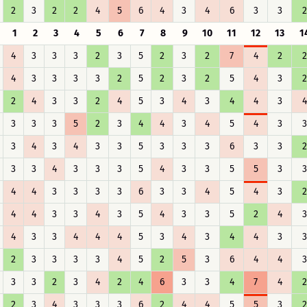
2
3
2
2
4
5
6
4
3
4
6
3
3
2
1
2
3
4
5
6
7
8
9
10
11
12
13
1
4
3
3
3
2
3
5
2
3
2
7
4
2
2
4
3
3
3
3
2
5
2
3
2
5
4
3
2
2
4
3
3
2
4
5
3
4
3
4
4
3
4
3
3
3
5
2
3
4
4
3
4
5
4
3
3
3
4
3
4
3
3
5
3
3
3
6
3
3
2
3
3
4
3
3
3
5
4
3
3
5
5
3
3
4
4
3
3
3
3
6
3
3
4
5
4
3
2
4
4
3
3
4
3
5
4
3
3
5
2
4
3
4
3
3
4
4
4
5
3
4
3
4
4
3
3
2
3
3
3
3
4
5
2
5
3
6
4
4
3
3
3
2
3
4
2
4
6
3
3
4
7
4
2
2
3
4
3
3
3
6
2
4
4
5
5
3
2