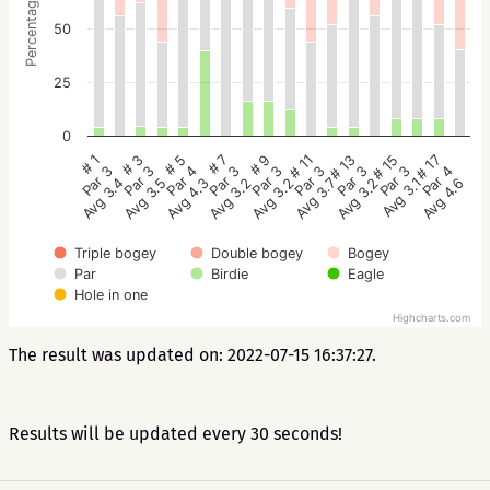
Percentage
50
25
0
# 5
# 3
# 1
# 17
# 15
# 13
# 11
# 9
# 7
Par 4
Par 3
Par 3
Par 4
Par 3
Par 3
Par 3
Par 3
Par 3
Avg 4.3
Avg 3.5
Avg 3.4
Avg 4.6
Avg 3.1
Avg 3.2
Avg 3.7
Avg 3.2
Avg 3.2
Triple bogey
Double bogey
Bogey
Par
Birdie
Eagle
Hole in one
Highcharts.com
The result was updated on: 2022-07-15 16:37:27.
Results will be updated every 30 seconds!