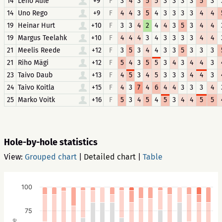
14
Leho Aule
+9
F
3
4
3
5
5
3
3
3
3
5
3
14
Uno Rego
+9
F
4
4
3
5
4
3
3
3
3
4
4
19
Heinar Hurt
+10
F
3
3
4
2
4
4
3
5
3
4
4
19
Margus Teelahk
+10
F
4
4
4
3
4
3
3
3
3
4
4
21
Meelis Reede
+12
F
3
5
3
4
4
3
3
5
3
3
3
21
Riho Mägi
+12
F
5
4
3
5
5
3
4
3
4
4
3
23
Taivo Daub
+13
F
4
5
3
4
5
3
3
3
4
4
3
24
Taivo Koitla
+15
F
4
3
7
4
6
4
4
3
3
3
4
25
Marko Voitk
+16
F
5
3
4
5
4
5
3
4
4
5
5
Hole-by-hole statistics
View:
Grouped chart
|
Detailed chart
|
Table
100
75