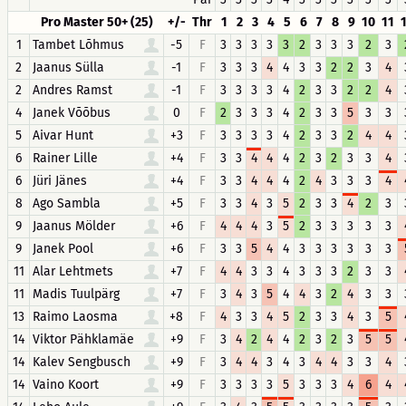
Pro Master 50+ (25)
+/-
Thr
1
2
3
4
5
6
7
8
9
10
11
1
Tambet Lõhmus
-5
F
3
3
3
3
3
2
3
3
3
2
3
2
Jaanus Sülla
-1
F
3
3
3
4
4
3
3
2
2
3
4
2
Andres Ramst
-1
F
3
3
3
3
4
2
3
3
2
2
4
4
Janek Võõbus
0
F
2
3
3
3
4
2
3
3
5
3
3
5
Aivar Hunt
+3
F
3
3
3
3
4
2
3
3
2
4
4
6
Rainer Lille
+4
F
3
3
4
4
4
2
3
2
3
3
4
6
Jüri Jänes
+4
F
3
3
4
4
4
2
4
3
3
3
4
8
Ago Sambla
+5
F
3
3
4
3
5
2
3
3
4
2
3
9
Jaanus Mölder
+6
F
4
4
4
3
5
2
3
3
3
3
3
9
Janek Pool
+6
F
3
3
5
4
4
3
3
3
3
3
3
11
Alar Lehtmets
+7
F
4
4
3
3
4
3
3
3
2
3
3
11
Madis Tuulpärg
+7
F
3
4
3
5
4
4
3
2
4
3
3
13
Raimo Laosma
+8
F
4
3
3
4
5
2
3
3
4
3
5
14
Viktor Pähklamäe
+9
F
3
4
2
4
4
2
3
2
3
5
5
14
Kalev Sengbusch
+9
F
3
4
4
3
4
3
4
4
3
3
4
14
Vaino Koort
+9
F
3
3
3
3
5
3
3
3
4
6
4