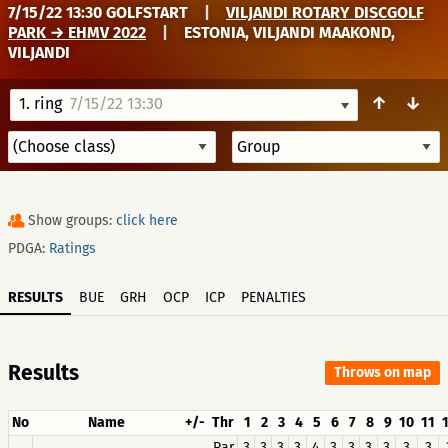
7/15/22 13:30 GOLFSTART
|
VILJANDI ROTARY DISCGOLF
PARK → EHMV 2022
|
ESTONIA, VILJANDI MAAKOND,
VILJANDI
↑
↓
1. ring
7/15/22 13:30
Show groups:
click here
PDGA:
Ratings
RESULTS
BUE
GRH
OCP
ICP
PENALTIES
Results
Throws on map
No
Name
+/-
Thr
1
2
3
4
5
6
7
8
9
10
11
Par
3
3
3
3
4
3
3
3
3
3
3