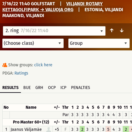
7/16/22 11:40 GOLFSTART
|
VILJANDI ROTARY
KETTAGOLFIPARK → VALUOJA ORG
|
ESTONIA, VILJANDI
MAAKOND, VILJANDI
↑
↓
2. ring
7/16/22 11:40
Show groups:
click here
PDGA:
Ratings
RESULTS
BUE
GRH
OCP
ICP
PENALTIES
No
Name
+/-
Thr
1
2
3
4
5
6
7
8
9
10
11
1
Par
3
3
3
3
3
3
3
4
4
3
3
Pro Master 60+ (12)
+/-
Thr
1
2
3
4
5
6
7
8
9
10
11
1
1
Jaanus Väljamäe
+5
F
3
3
2
3
3
3
3
5
4
3
2