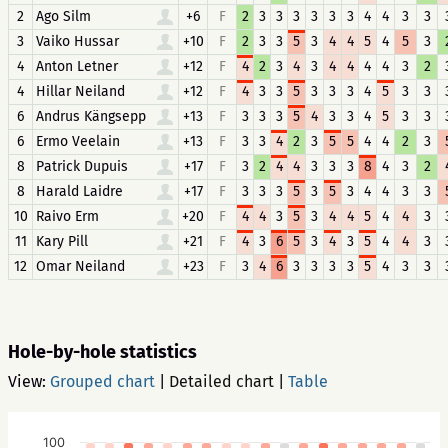
2
Ago Silm
+6
F
2
3
3
3
3
3
3
4
4
3
3
3
Vaiko Hussar
+10
F
2
3
3
5
3
4
4
5
4
5
3
4
Anton Letner
+12
F
4
2
3
4
3
4
4
4
4
3
2
4
Hillar Neiland
+12
F
4
3
3
5
3
3
3
4
5
3
3
6
Andrus Kängsepp
+13
F
3
3
3
5
4
3
3
4
5
3
3
6
Ermo Veelain
+13
F
3
3
4
2
3
5
5
4
4
2
3
8
Patrick Dupuis
+17
F
3
2
4
4
3
3
3
8
4
3
2
8
Harald Laidre
+17
F
3
3
3
5
3
5
3
4
4
3
3
10
Raivo Erm
+20
F
4
4
3
5
3
4
4
5
4
4
3
11
Kary Pill
+21
F
4
3
6
5
3
4
3
5
4
4
3
12
Omar Neiland
+23
F
3
4
6
3
3
3
3
5
4
3
3
Hole-by-hole statistics
View:
Grouped chart
|
Detailed chart
|
Table
100