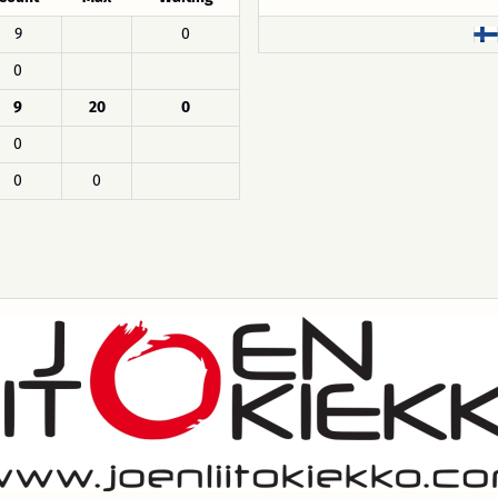
9
0
0
9
20
0
0
0
0