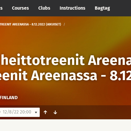
cs
Courses
Clubs
Instructions
Bagtag
REENIT AREENASSA - 8.12.2022 (AIKUISET)
 heittotreenit Areen
eenit Areenassa - 8.1
FINLAND
)
12/8/22 20:00
↑
↓