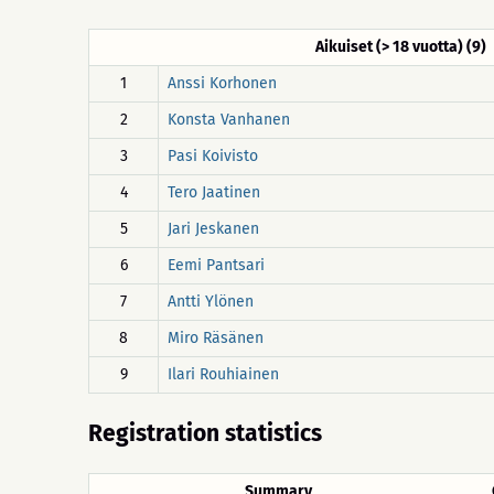
Aikuiset (> 18 vuotta) (9)
1
Anssi Korhonen
2
Konsta Vanhanen
3
Pasi Koivisto
4
Tero Jaatinen
5
Jari Jeskanen
6
Eemi Pantsari
7
Antti Ylönen
8
Miro Räsänen
9
Ilari Rouhiainen
Registration statistics
Summary