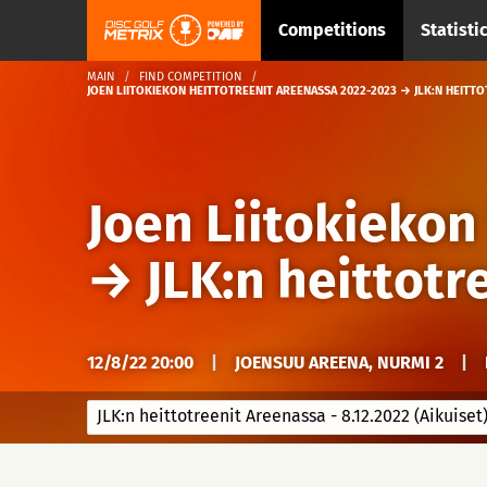
Competitions
Statisti
MAIN
FIND COMPETITION
JOEN LIITOKIEKON HEITTOTREENIT AREENASSA 2022-2023 → JLK:N HEITTOT
Joen Liitokiekon
→
JLK:n heittotr
12/8/22 20:00
|
JOENSUU AREENA, NURMI 2
|
JLK:n heittotreenit Areenassa - 8.12.2022 (Aikuiset