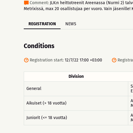
Comment:
JLK:n heittotreenit Areenassa (Nurmi 2) talv
Metrixissä, max 20 osallistujaa per vuoro. Vain jäsenille! K
REGISTRATION
NEWS
Conditions
Registration start:
12/7/22 17:00 +03:00
Registra
Division
S
General
E
A
Aikuiset (> 18 vuotta)
M
A
Juniorit (<= 18 vuotta)
M