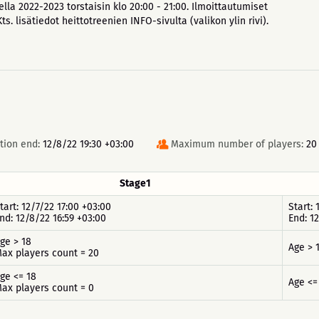
ella 2022-2023 torstaisin klo 20:00 - 21:00. Ilmoittautumiset
ts. lisätiedot heittotreenien INFO-sivulta (valikon ylin rivi).
tion end:
12/8/22 19:30 +03:00
Maximum number of players:
20
Stage1
tart: 12/7/22 17:00 +03:00
Start:
nd: 12/8/22 16:59 +03:00
End: 1
ge > 18
Age > 
ax players count = 20
ge <= 18
Age <=
ax players count = 0