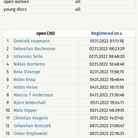
open women
all
young discs
all
open (30)
Registered on↓
1
Dominik Hopmann
01.11.2022 01:11:18
2
Sebastian Bachmann
02.11.2022 08:23:29
3
Johannes Selle
02.11.2022 08:48:20
4
Niklas Kochems
02.11.2022 10:48:48
5
Bela Strampe
02.11.2022 11:58:15
6
Robin Knop
04.11.2022 16:46:44
7
Anton Heise
04.11.2022 18:11:18
8
Marcus T Andersson
04.11.2022 21:30:46
9
Björn Wobschall
05.11.2022 19:24:11
10
Mats Kipper
06.11.2022 08:39:51
11
Christian Kregelin
07.11.2022 14:57:45
12
Sebastian Bonczek
08.11.2022 21:06:47
13
Oskar Krzykowski
08.11.2022 22:16:33