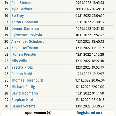
14
Paul Steimer
09.11.2022 17:45:53
15
Kyle Lackner
09.11.2022 17:49:31
16
Bo Frey
09.11.2022 21:04:54
17
Anton Hopmann
09.11.2022 23:10:32
18
Dennis Damerau
10.11.2022 16:31:13
19
Sylwester Przybyla
10.11.2022 16:52:42
20
Alexander Schubert
11.11.2022 18:40:13
21
Kevin Hoffmann
12.11.2022 11:00:05
22
Florian Preisler
12.11.2022 16:16:28
23
Nils Wöhrle
12.11.2022 18:22:10
24
Sascha Protz
12.11.2022 19:02:49
25
Ramon Mohi
12.11.2022 19:22:17
26
Thomas Horenburg
12.11.2022 20:04:04
27
Michael Rettig
12.11.2022 22:22:00
28
David Hopmann
13.11.2022 01:51:50
29
Stephan Härtel
13.11.2022 08:05:13
30
Daniel Sorgatz
13.11.2022 09:29:27
open women (4)
Registered on↓