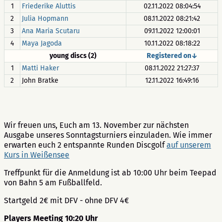
1
Friederike Aluttis
02.11.2022 08:04:54
2
Julia Hopmann
08.11.2022 08:21:42
3
Ana Maria Scutaru
09.11.2022 12:00:01
4
Maya Jagoda
10.11.2022 08:18:22
young discs (2)
Registered on↓
1
Matti Haker
08.11.2022 21:27:37
2
John Bratke
12.11.2022 16:49:16
Wir freuen uns, Euch am 13. November zur nächsten
Ausgabe unseres Sonntagsturniers einzuladen. Wie immer
erwarten euch 2 entspannte Runden Discgolf
auf unserem
Kurs in Weißensee
Treffpunkt für die Anmeldung ist ab 10:00 Uhr beim Teepad
von Bahn 5 am Fußballfeld.
Startgeld 2€ mit DFV - ohne DFV 4€
Players Meeting 10:20 Uhr