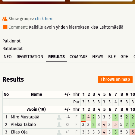
Show groups:
click here
Comment:
Kaikille avoin yhden kierroksen kisa Lehtomäellä
Palkinnot
Ratatiedot
INFO
REGISTRATION
RESULTS
COMPARE
NEWS
BUE
GRH
Results
Throws on map
No
Name
+/-
Thr
1
2
3
4
5
6
7
8
9
10
Par
3
3
3
3
3
3
4
5
3
3
Avoin (19)
+/-
Thr
1
2
3
4
5
6
7
8
9
10
1
Miro Mustapää
-4
F
2
4
2
3
3
3
3
5
2
2
2
Aleksi Takalo
0
F
3
3
2
3
4
3
5
5
2
2
3
Elias Oja
+1
F
3
3
3
3
4
3
3
5
3
5