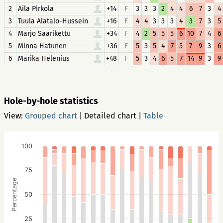
2
Aila Pirkola
+14
F
3
3
3
2
4
4
6
7
3
4
3
Tuula Alatalo-Hussein
+16
F
4
4
3
3
3
4
3
7
3
5
4
Marjo Saarikettu
+34
F
4
2
5
5
5
6
10
7
4
6
5
Minna Hatunen
+36
F
5
3
5
4
7
5
7
9
3
6
6
Marika Helenius
+48
F
5
3
4
6
5
7
14
9
3
9
Hole-by-hole statistics
View:
Grouped chart
|
Detailed chart
|
Table
100
75
Percentage
50
25