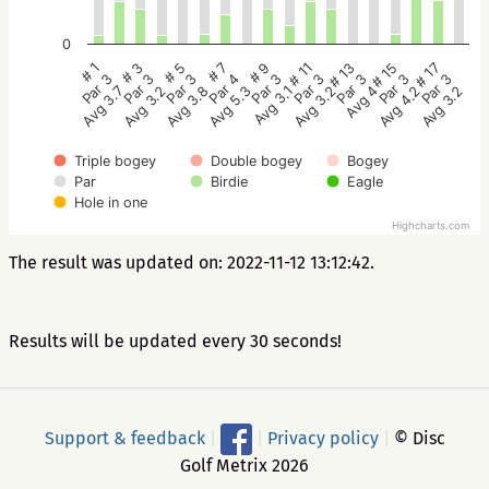
0
# 5
# 3
# 1
# 17
# 15
# 13
# 11
# 9
# 7
Par 3
Par 3
Par 3
Par 3
Par 3
Par 3
Par 3
Par 3
Par 4
Avg 3.8
Avg 3.2
Avg 3.7
Avg 3.2
Avg 4.2
Avg 4
Avg 3.2
Avg 3.1
Avg 5.3
Triple bogey
Double bogey
Bogey
Par
Birdie
Eagle
Hole in one
Highcharts.com
The result was updated on: 2022-11-12 13:12:42.
Results will be updated every 30 seconds!
Support & feedback
|
|
Privacy policy
|
© Disc
Golf Metrix 2026