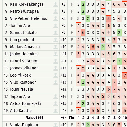
4
Kari Korkeakangas
+3
F
3
2
3
3
3
4
4
6
4
4
4
Petro Mustapää
+3
F
3
2
3
3
3
4
4
5
3
3
6
Vili-Petteri Helenius
+5
F
3
3
2
3
3
3
8
5
4
3
7
Tommi Aho
+9
F
4
3
3
4
4
3
6
5
3
3
7
Samuel Takalo
+9
F
4
6
3
3
3
4
5
5
2
3
9
ilpo granlund
+10
F
4
3
3
3
3
5
4
7
3
4
9
Markus Ainasoja
+10
F
4
4
3
6
4
2
5
5
3
3
11
Jouko Helenius
+11
F
5
3
3
3
3
4
5
6
3
4
11
Pentti Viitanen
+11
F
3
3
4
5
4
3
5
6
2
5
13
Joonas Viitanen
+12
F
4
5
3
3
4
4
4
7
3
4
13
Leo Ylikoski
+12
F
4
3
4
4
3
3
4
6
3
7
15
Ville Rantonen
+13
F
4
2
4
4
4
4
4
7
3
4
15
Jouni Nevala
+13
F
3
3
3
4
3
3
6
7
4
4
17
Tapani Aho
+14
F
3
3
4
4
4
5
5
6
4
4
18
Aatos Törmikoski
+15
F
4
2
3
4
4
3
4
6
3
4
19
Arto Kauttio
+17
F
4
3
3
5
5
3
4
6
3
5
Naiset (6)
+/-
Thr
1
2
3
4
5
6
7
8
9
10
1
Venla Toppinen
+10
F
4
3
2
4
4
3
5
6
5
3