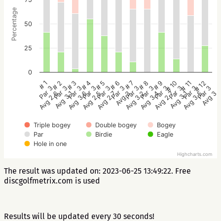
Percentage
50
25
0
# 2
# 5
# 8
# 11
# 1
# 4
# 7
# 10
# 3
# 6
# 9
# 12
Par 3
Par 3
Par 3
Par 3
Par 3
Par 3
Par 3
Par 3
Par 3
Par 3
Par 3
Par 3
Avg 3.1
Avg 2.7
Avg 3.4
Avg 3.5
Avg 2.6
Avg 2.5
Avg 3.2
Avg 3.1
Avg 3.6
Avg 3
Avg 2.7
Avg 3
Triple bogey
Double bogey
Bogey
Par
Birdie
Eagle
Hole in one
Highcharts.com
The result was updated on: 2023-06-25 13:49:22. Free
discgolfmetrix.com is used
Results will be updated every 30 seconds!