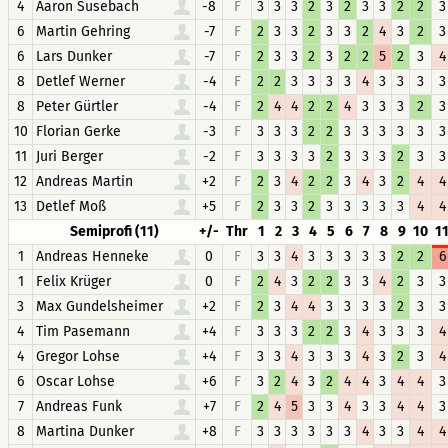
4
Aaron Susebach
-8
F
3
3
3
2
3
2
3
3
2
2
3
6
Martin Gehring
-7
F
2
3
3
2
3
3
2
4
3
2
3
6
Lars Dunker
-7
F
2
3
3
2
3
2
2
5
2
3
4
8
Detlef Werner
-4
F
2
2
3
3
3
3
4
3
3
3
3
8
Peter Gürtler
-4
F
2
4
4
2
2
4
3
3
3
2
3
10
Florian Gerke
-3
F
3
3
3
2
2
3
3
3
3
3
3
11
Juri Berger
-2
F
3
3
3
3
2
3
3
3
2
3
3
12
Andreas Martin
+2
F
2
3
4
2
2
3
4
3
2
4
4
13
Detlef Moß
+5
F
2
3
3
2
3
3
3
3
3
4
4
Semiprofi (11)
+/-
Thr
1
2
3
4
5
6
7
8
9
10
1
1
Andreas Henneke
0
F
3
3
4
3
3
3
3
3
2
2
6
1
Felix Krüger
0
F
2
4
3
2
2
3
3
4
2
3
3
3
Max Gundelsheimer
+2
F
2
3
4
4
3
3
3
3
2
3
3
4
Tim Pasemann
+4
F
3
3
3
2
2
3
4
3
3
3
4
4
Gregor Lohse
+4
F
3
3
4
3
3
3
4
3
2
3
4
6
Oscar Lohse
+6
F
3
2
4
3
2
4
4
3
4
4
3
7
Andreas Funk
+7
F
2
4
5
3
3
4
3
3
4
4
3
8
Martina Dunker
+8
F
3
3
3
3
3
3
4
3
3
4
4