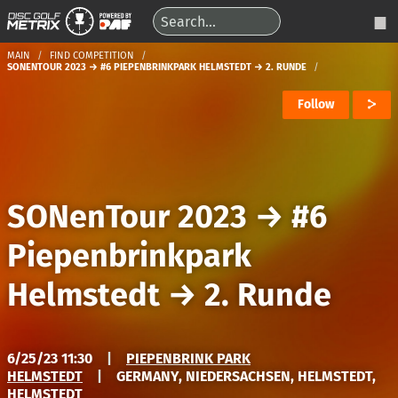
MAIN
FIND COMPETITION
SONENTOUR 2023 → #6 PIEPENBRINKPARK HELMSTEDT → 2. RUNDE
Follow
SONenTour 2023
→
#6
Piepenbrinkpark
Helmstedt
→
2. Runde
6/25/23 11:30
|
PIEPENBRINK PARK
HELMSTEDT
|
GERMANY, NIEDERSACHSEN, HELMSTEDT,
HELMSTEDT