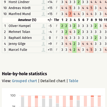
9
Horst Lindner
+14
F
3
4
3
3
2
3
3
4
4
4
4
10
Andreas Hördt
+15
F
4
4
5
3
3
4
4
5
3
4
4
10
Manfred Mund
+15
F
3
4
7
4
4
3
4
4
3
3
4
Amateur (5)
+/-
Thr
1
2
3
4
5
6
7
8
9
10
1
1
Oliver Hampel
-5
F
2
2
3
2
3
3
3
3
2
3
4
2
Mehmet Tolan
-4
F
3
2
4
3
2
3
3
3
3
3
3
3
Raphaël Adrien
0
F
3
4
3
3
3
3
3
3
2
3
3
4
Jenny Gilge
+9
F
3
4
4
2
3
4
4
4
3
3
3
5
Marcel Fulle
+11
F
3
3
4
2
4
3
4
5
3
3
4
Hole-by-hole statistics
View:
Grouped chart
|
Detailed chart
|
Table
100
75