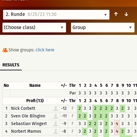
↑
↓
2. Runde
6/25/23 11:30
Show groups:
click here
RESULTS
No
Name
+/-
Thr
1
2
3
4
5
6
7
8
9
10
1
Par
3
3
3
3
3
3
3
3
3
3
3
Profi (13)
+/-
Thr
1
2
3
4
5
6
7
8
9
10
1
1
Nick Corbett
-12
F
2
3
3
2
2
2
2
3
2
3
3
2
Sven Ole Blisginn
-11
F
2
2
3
2
2
2
3
3
3
3
3
3
Sebastian Wingert
-9
F
3
3
2
2
3
2
3
4
3
3
3
4
Norbert Mamos
-8
F
3
2
3
2
3
2
3
4
2
3
3