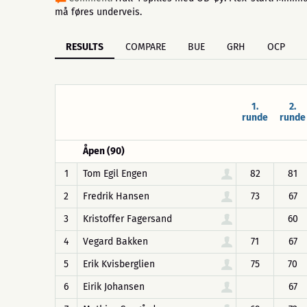
må føres underveis.
RESULTS
COMPARE
BUE
GRH
OCP
1.
2.
runde
runde
Åpen (90)
1
Tom Egil Engen
82
81
2
Fredrik Hansen
73
67
3
Kristoffer Fagersand
60
4
Vegard Bakken
71
67
5
Erik Kvisberglien
75
70
6
Eirik Johansen
67