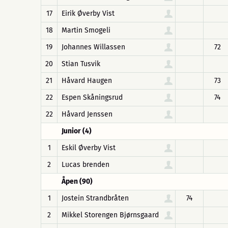
17
Eirik Øverby Vist
18
Martin Smogeli
19
Johannes Willassen
72
20
Stian Tusvik
21
Håvard Haugen
73
22
Espen Skåningsrud
74
22
Håvard Jenssen
Junior (4)
1
Eskil Øverby Vist
2
Lucas brenden
Åpen (90)
1
Jostein Strandbråten
74
2
Mikkel Storengen Bjørnsgaard