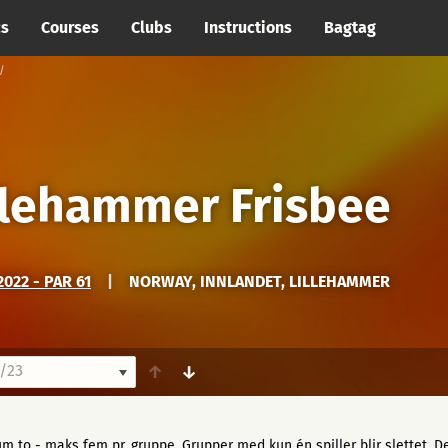
cs
Courses
Clubs
Instructions
Bagtag
llehammer Frisbee
022 - PAR 61
|
NORWAY, INNLANDET, LILLEHAMMER
/23
↑
↓
m to - maks fem pr. gruppe. Grupper med kun én spiller blir slettet. Det