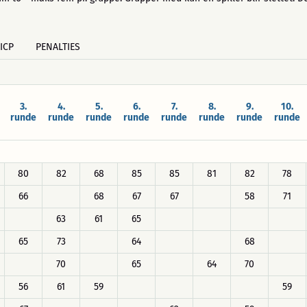
ICP
PENALTIES
3.
4.
5.
6.
7.
8.
9.
10.
runde
runde
runde
runde
runde
runde
runde
runde
80
82
68
85
85
81
82
78
66
68
67
67
58
71
63
61
65
65
73
64
68
70
65
64
70
56
61
59
59