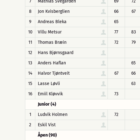
7
Mathias Svegården
69
72
8
Jon Kvisberglien
66
67
9
Andreas Bleka
65
10
Villu Metsur
77
83
11
Thomas Bræin
72
79
12
Hans Bjørnsgaard
13
Anders Haflan
65
14
Halvor Tjøntveit
67
66
15
Lasse Løvli
63
16
Emiil Kløvvik
73
Junior (4)
1
Ludvik Holmen
72
2
Eskil Vist
Åpen (90)