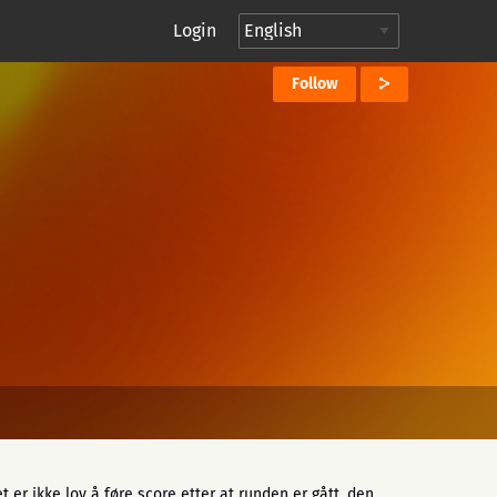
Login
Follow
 er ikke lov å føre score etter at runden er gått, den