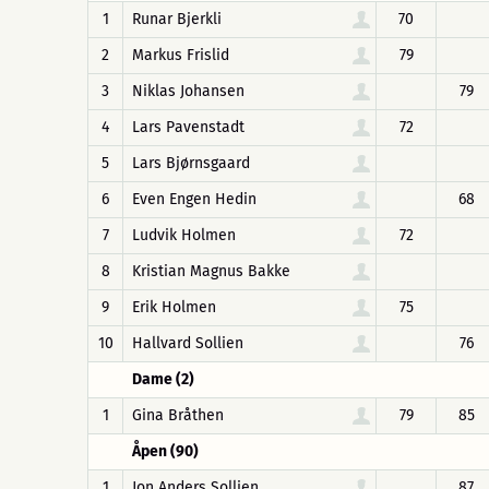
1
Runar Bjerkli
70
2
Markus Frislid
79
3
Niklas Johansen
79
4
Lars Pavenstadt
72
5
Lars Bjørnsgaard
6
Even Engen Hedin
68
7
Ludvik Holmen
72
8
Kristian Magnus Bakke
9
Erik Holmen
75
10
Hallvard Sollien
76
Dame (2)
1
Gina Bråthen
79
85
Åpen (90)
1
Jon Anders Sollien
87