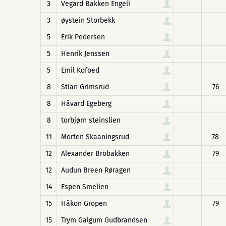
3
Vegard Bakken Engeli
3
øystein Storbekk
5
Erik Pedersen
5
Henrik Jenssen
5
Emil Kofoed
8
Stian Grimsrud
76
8
Håvard Egeberg
8
torbjørn steinslien
11
Morten Skaaningsrud
78
12
Alexander Brobakken
79
12
Audun Breen Røragen
14
Espen Smelien
15
Håkon Gropen
79
15
Trym Galgum Gudbrandsen