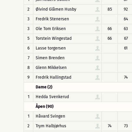
2
Øivind Glåmen Husby
85
92
3
Fredrik Stenersen
64
3
Ole Tom Eriksen
66
63
5
Torstein Wingestad
66
67
6
Lasse torgersen
61
7
Simen Brenden
8
Glenn Mikkelsen
9
Fredrik Hallingstad
74
Dame (2)
1
Hedda Svenkerud
Åpen (90)
1
Håvard Svingen
2
Trym Halbjørhus
74
73