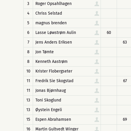
3
Roger Opsahlhagen
4
Chriss Selstad
5
magnus brenden
6
Lasse Løwstrøm Aulin
60
7
Jens Anders Eriksen
63
8
Jon Tømte
8
Kenneth Aastrøm
10
Krister Flobergseter
11
Fredrik Sie Skogstad
67
11
Jonas Bjørnhaug
13
Toni Skoglund
13
Øystein Engeli
15
Espen Abrahamsen
69
16
Martin Gultvedt Winger