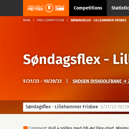
Competitions
Statisti
MAIN
FIND COMPETITION
SØNDAGSFLEX - LILLEHAMMER FRISBEE
Søndagsflex - Li
5/21/23 - 10/29/23
|
SKOGEN DISKGOLFBANE → 2
Søndagsflex - Lillehammer Frisbee
5/21/23-10/29
Comment:
Hull 4 spilles med OB-øy! Flex-start. Minimu