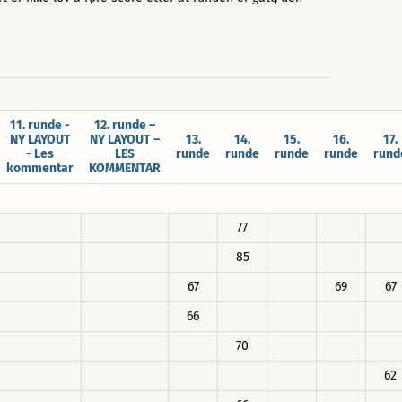
11. runde -
12. runde –
NY LAYOUT
NY LAYOUT –
13.
14.
15.
16.
17.
- Les
LES
runde
runde
runde
runde
rund
kommentar
KOMMENTAR
77
85
67
69
67
66
70
62