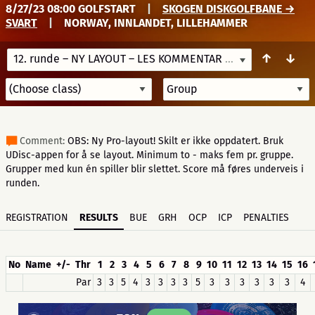
8/27/23 08:00 GOLFSTART
|
SKOGEN DISKGOLFBANE →
SVART
|
NORWAY, INNLANDET, LILLEHAMMER
↑
↓
12. runde – NY LAYOUT – LES KOMMENTAR
8/27/23 08:00
Comment:
OBS: Ny Pro-layout! Skilt er ikke oppdatert. Bruk
UDisc-appen for å se layout. Minimum to - maks fem pr. gruppe.
Grupper med kun én spiller blir slettet. Score må føres underveis i
runden.
REGISTRATION
RESULTS
BUE
GRH
OCP
ICP
PENALTIES
No
Name
+/-
Thr
1
2
3
4
5
6
7
8
9
10
11
12
13
14
15
16
Par
3
3
5
4
3
3
3
3
5
3
3
3
3
3
3
4