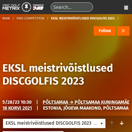
MAIN
FIND COMPETITION
EKSL MEISTRIVÕISTLUSED DISCGOLFIS 2023
Follow
EKSL meistrivõistlused
DISCGOLFIS 2023
5/28/23 10:30
|
PÕLTSAMAA → PÕLTSAMAA KUNINGAMÄE
18 KORVI 2021
|
ESTONIA, JÕGEVA MAAKOND, PÕLTSAMAA
↑
↓
EKSL meistrivõistlused DISCGOLFIS 2023
5/28/23 10:30