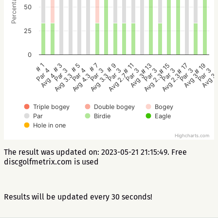
Percentage
50
25
0
# 9
# 7
# 5
# 3
# 1
# 19
# 17
# 15
# 13
# 11
Par 3
Par 3
Par 4
Par 3
Par 4
Par 3
Par 3
Par 3
Par 3
Par 3
Avg 2.7
Avg 3.3
Avg 4.3
Avg 3.3
Avg 4
Avg 3
Avg 3
Avg 2.3
Avg 2.3
Avg 3
Triple bogey
Double bogey
Bogey
Par
Birdie
Eagle
Hole in one
Highcharts.com
The result was updated on: 2023-05-21 21:15:49. Free
discgolfmetrix.com is used
Results will be updated every 30 seconds!