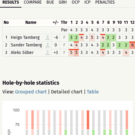
RESULTS
COMPARE
BUE
GRH
OCP
ICP
PENALTIES
No
Name
+/-
Thr
1
2
3
4
5
6
7
8
9
10
11
12
Par
4
3
3
3
4
3
3
3
3
3
3
3
1
Heigo Tamberg
-6
F
3
2
4
3
5
3
4
2
2
3
3
3
2
Sander Tamberg
0
F
4
4
3
3
4
3
2
2
3
2
2
6
3
Aleks Sõber
+3
F
5
5
3
3
4
3
4
3
3
3
4
3
Hole-by-hole statistics
View:
Grouped chart
|
Detailed chart
|
Table
100
75