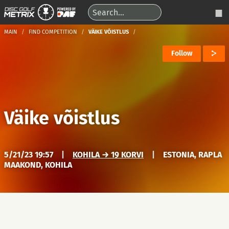
MAIN
FIND COMPETITION
VÄIKE VÕISTLUS
Follow
Väike võistlus
5/21/23 19:57
|
KOHILA → 19 KORVI
|
ESTONIA, RAPLA
MAAKOND, KOHILA