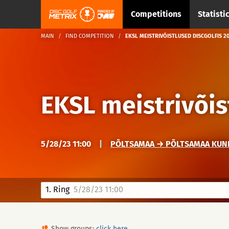
Competitions
Statisti
MAIN
FIND COMPETITION
EKSL MEISTRIVÕISTLUSED DISCGOLFIS 20
EKSL meistrivõi
5/28/23 11:00
|
PÕLTSAMAA → PÕLTSAMAA KUNI
1. Ring
5/28/23 11:00
Show groups:
click here