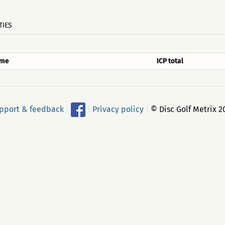
TIES
me
ICP total
pport & feedback
|
|
Privacy policy
|
© Disc Golf Metrix 2