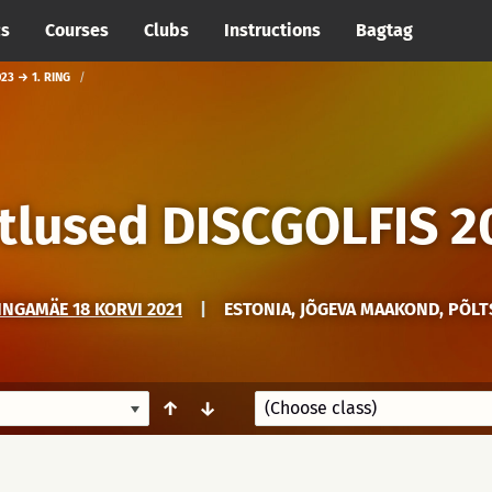
cs
Courses
Clubs
Instructions
Bagtag
23 → 1. RING
stlused DISCGOLFIS 2
NGAMÄE 18 KORVI 2021
|
ESTONIA, JÕGEVA MAAKOND, PÕL
↑
↓