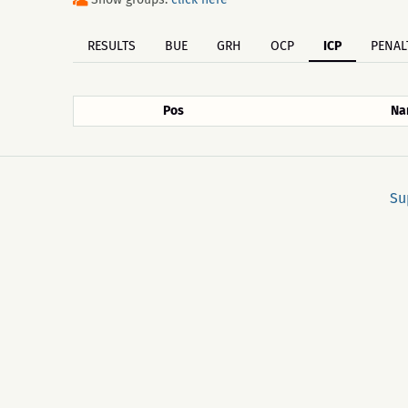
RESULTS
BUE
GRH
OCP
ICP
PENAL
Pos
Na
Su