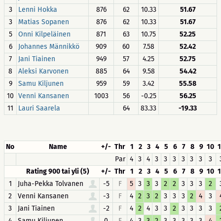
3
Lenni Hokka
876
62
10.33
51.67
3
Matias Sopanen
876
62
10.33
51.67
5
Onni Kilpeläinen
871
63
10.75
52.25
6
Johannes Männikkö
909
60
7.58
52.42
7
Jani Tiainen
949
57
4.25
52.75
8
Aleksi Karvonen
885
64
9.58
54.42
9
Samu Kiljunen
959
59
3.42
55.58
10
Venni Kansanen
1003
56
-0.25
56.25
11
Lauri Saarela
64
83.33
-19.33
No
Name
+/-
Thr
1
2
3
4
5
6
7
8
9
10
1
Par
4
3
4
3
3
3
3
3
3
3
Rating 900 tai yli (5)
+/-
Thr
1
2
3
4
5
6
7
8
9
10
1
1
Juha-Pekka Tolvanen
-5
F
5
3
3
3
2
2
3
3
3
2
2
Venni Kansanen
-3
F
4
2
3
2
3
3
3
2
4
3
3
Jani Tiainen
-2
F
4
2
4
3
3
2
3
3
3
3
4
Samu Kiljunen
0
F
4
3
3
2
3
3
3
3
3
4