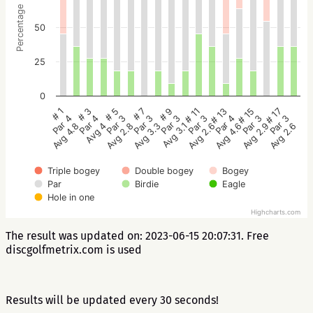
Percentage
50
25
0
# 5
# 3
# 1
# 17
# 15
# 13
# 11
# 9
# 7
Par 3
Par 4
Par 4
Par 3
Par 3
Par 4
Par 3
Par 3
Par 3
Avg 2.8
Avg 4
Avg 4.8
Avg 2.6
Avg 2.9
Avg 4.6
Avg 2.6
Avg 3.1
Avg 3.3
Triple bogey
Double bogey
Bogey
Par
Birdie
Eagle
Hole in one
Highcharts.com
The result was updated on: 2023-06-15 20:07:31. Free
discgolfmetrix.com is used
Results will be updated every 30 seconds!