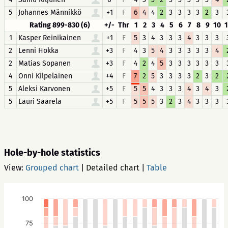
5
Johannes Männikkö
+1
F
6
4
4
2
3
3
3
3
2
3
Rating 899-830 (6)
+/-
Thr
1
2
3
4
5
6
7
8
9
10
1
1
Kasper Reinikainen
+1
F
5
3
4
3
3
3
4
3
3
3
2
Lenni Hokka
+3
F
4
3
5
4
3
3
3
3
3
4
2
Matias Sopanen
+3
F
4
2
4
5
3
3
3
3
3
3
4
Onni Kilpeläinen
+4
F
7
2
5
3
3
3
3
2
3
2
5
Aleksi Karvonen
+5
F
5
5
4
3
3
3
4
3
4
3
5
Lauri Saarela
+5
F
5
5
5
3
2
3
4
3
3
3
Hole-by-hole statistics
View:
Grouped chart
|
Detailed chart
|
Table
100
75