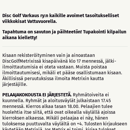
Disc Golf Varkaus ry:n kaikille avoimet tasoitukselliset
viikkokisat Vattuvuorella.
Tapahtuma on savuton ja päihteetön! Tupakointi kilpailun
aikana kielletty!
Kisaan rekisteröityminen vain ja ainoastaan
DiscGolfMetrixissä kisapäivänä klo 17 mennessä, jälki-
ilmoittautumisia ei oteta vastaan. Muista poistaa
ilmoittautumisesi, mikäli et pääse osallistumaan kisaan.
Äkillisissä peruutuksissa ilmoita Metrixin kautta
järjestäjille.
PELAAJAKOKOUSTA EI JÄRJESTETÄ.
Ryhmätoiveita ei
kuunnella. Ryhmät ja aloitusväylät julkaistaan 17.45
mennessä. Kierros alkaa tasan 18.00. Pelaajien tulee
huolehtia itse siitä, että ovat oikealla väylällä ajoissa
kierroksen alkaessa. Mikäli pelaajaa ei näy, hänen
tuloksensa puuttuvalta väylältä on +4. Tulosten kirjaukseen
käytetään Metrixiä. Jos Metrix ei toimi, kirjaa tulokset