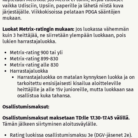
vaikka Udisciin, Upsiin, paperille ja lähetä niistä kuva
järjestäjälle. Viikkokisoissa pelataan PDGA sääntöjen
mukaan.
Luokat Metrix-ratingin mukaan:
Jos luokassa vähemmän
kuin 3 heittäjää, ne siirretään ylempään luokkaan, pois
lukien harrastajaluokka.
Metrix-rating 900 tai yli
Metrix-rating 899-830
Metrix-rating alle 830
Harrastajaluokka
Harrastajaluokka on matalan kynnyksen luokka ja on
tarkoitettu ensisijaisesti kisailua aloitteleville
heittäjille ja alle 15v junioreille, mutta luokkaan saa
osallistua kuka tahansa.
Osallistumismaksut:
Osallistumismaksut maksetaan TD:lle 17.30-17.45 välillä.
Tämän jälkeen siirtyminen aloitusväylälle.
Rating luokissa osallistumismaksu 3e (DGV-jäsenet 2e).