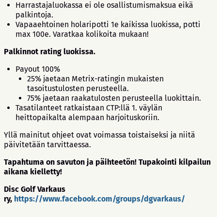
Harrastajaluokassa ei ole osallistumismaksua eikä
palkintoja.
Vapaaehtoinen holaripotti 1e kaikissa luokissa, potti
max 100e. Varatkaa kolikoita mukaan!
Palkinnot rating luokissa.
Payout 100%
25% jaetaan Metrix-ratingin mukaisten
tasoitustulosten perusteella.
75% jaetaan raakatulosten perusteella luokittain.
Tasatilanteet ratkaistaan CTP:llä 1. väylän
heittopaikalta alempaan harjoituskoriin.
Yllä mainitut ohjeet ovat voimassa toistaiseksi ja niitä
päivitetään tarvittaessa.
Tapahtuma on savuton ja päihteetön! Tupakointi kilpailun
aikana kielletty!
Disc Golf Varkaus
ry,
https://www.facebook.com/groups/dgvarkaus/