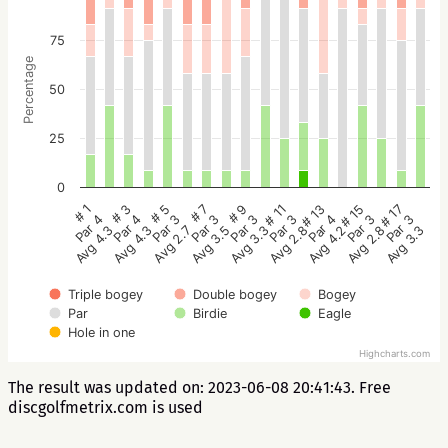
75
Percentage
50
25
0
# 5
# 3
# 1
# 17
# 15
# 13
# 11
# 9
# 7
Par 3
Par 4
Par 4
Par 3
Par 3
Par 4
Par 3
Par 3
Par 3
Avg 2.7
Avg 4.3
Avg 4.3
Avg 3.3
Avg 2.8
Avg 4.2
Avg 2.8
Avg 3.3
Avg 3.5
Triple bogey
Double bogey
Bogey
Par
Birdie
Eagle
Hole in one
Highcharts.com
The result was updated on: 2023-06-08 20:41:43. Free
discgolfmetrix.com is used