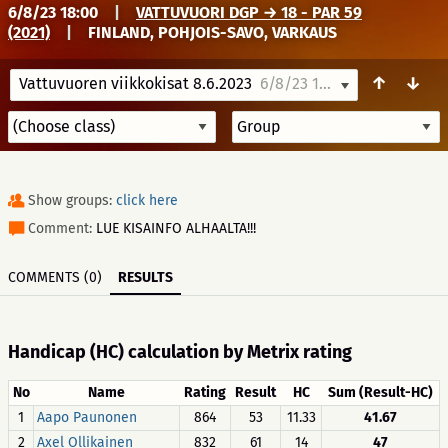
6/8/23 18:00
|
VATTUVUORI DGP → 18 - PAR 59
(2021)
|
FINLAND, POHJOIS-SAVO, VARKAUS
↑
↓
Vattuvuoren viikkokisat 8.6.2023
6/8/23 18:00
Show groups:
click here
Comment:
LUE KISAINFO ALHAALTA!!!
COMMENTS (0)
RESULTS
Handicap (HC) calculation by Metrix rating
No
Name
Rating
Result
HC
Sum (Result-HC)
1
Aapo Paunonen
864
53
11.33
41.67
2
Axel Ollikainen
832
61
14
47