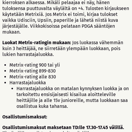
kierroksen alkaessa. Mikäli pelaajaa ei näy, hänen
tuloksensa puuttuvalta väylältä on +4. Tulosten kirjaukseen
käytetään Metrixiä. Jos Metrix ei toimi, kirjaa tulokset
vaikka Udisciin, Upsiin, paperille ja lähetä niistä kuva
järjestäjälle. Viikkokisoissa pelataan PDGA sääntöjen
mukaan.
Luokat Metrix-ratingin mukaan:
Jos luokassa vähemmän
kuin 3 heittäjää, ne siirretään ylempään luokkaan, pois
lukien harrastajaluokka.
Metrix-rating 900 tai yli
Metrix-rating 899-830
Metrix-rating alle 830
Harrastajaluokka
Harrastajaluokka on matalan kynnyksen luokka ja on
tarkoitettu ensisijaisesti kisailua aloitteleville
heittäjille ja alle 15v junioreille, mutta luokkaan saa
osallistua kuka tahansa.
Osallistumismaksut:
Osallistumismaksut maksetaan TD:lle 17.30-17.45 välillä.