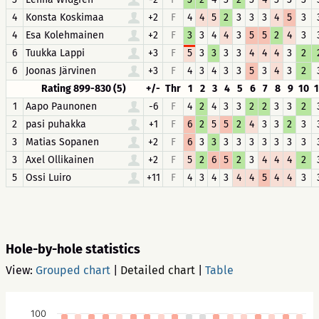
4
Konsta Koskimaa
+2
F
4
4
5
2
3
3
3
4
5
3
4
Esa Kolehmainen
+2
F
3
3
4
4
3
5
5
2
4
3
6
Tuukka Lappi
+3
F
5
3
3
3
3
4
4
4
3
2
6
Joonas Järvinen
+3
F
4
3
4
3
3
5
3
4
3
2
Rating 899-830 (5)
+/-
Thr
1
2
3
4
5
6
7
8
9
10
1
1
Aapo Paunonen
-6
F
4
2
4
3
3
2
2
3
3
2
2
pasi puhakka
+1
F
6
2
5
5
2
4
3
3
2
3
3
Matias Sopanen
+2
F
6
3
3
3
3
3
3
3
3
3
3
Axel Ollikainen
+2
F
5
2
6
5
2
3
4
4
4
2
5
Ossi Luiro
+11
F
4
3
4
3
4
4
5
4
4
3
Hole-by-hole statistics
View:
Grouped chart
|
Detailed chart
|
Table
100