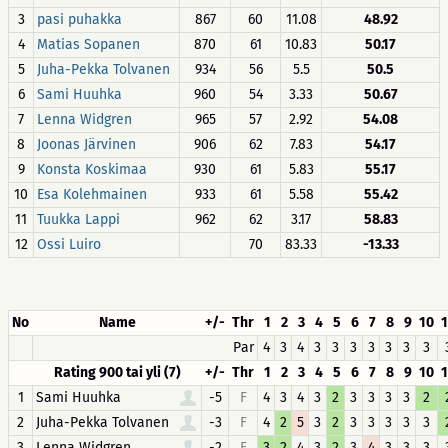
3
pasi puhakka
867
60
11.08
48.92
4
Matias Sopanen
870
61
10.83
50.17
5
Juha-Pekka Tolvanen
934
56
5.5
50.5
6
Sami Huuhka
960
54
3.33
50.67
7
Lenna Widgren
965
57
2.92
54.08
8
Joonas Järvinen
906
62
7.83
54.17
9
Konsta Koskimaa
930
61
5.83
55.17
10
Esa Kolehmainen
933
61
5.58
55.42
11
Tuukka Lappi
962
62
3.17
58.83
12
Ossi Luiro
70
83.33
-13.33
No
Name
+/-
Thr
1
2
3
4
5
6
7
8
9
10
1
Par
4
3
4
3
3
3
3
3
3
3
Rating 900 tai yli (7)
+/-
Thr
1
2
3
4
5
6
7
8
9
10
1
1
Sami Huuhka
-5
F
4
3
4
3
2
3
3
3
3
2
2
Juha-Pekka Tolvanen
-3
F
4
2
5
3
2
3
3
3
3
3
3
Lenna Widgren
-2
F
3
2
4
3
2
3
4
3
3
3