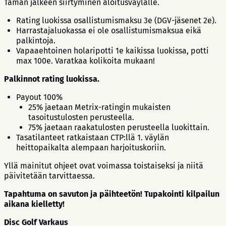
Tämän jälkeen siirtyminen aloitusväylälle.
Rating luokissa osallistumismaksu 3e (DGV-jäsenet 2e).
Harrastajaluokassa ei ole osallistumismaksua eikä
palkintoja.
Vapaaehtoinen holaripotti 1e kaikissa luokissa, potti
max 100e. Varatkaa kolikoita mukaan!
Palkinnot rating luokissa.
Payout 100%
25% jaetaan Metrix-ratingin mukaisten
tasoitustulosten perusteella.
75% jaetaan raakatulosten perusteella luokittain.
Tasatilanteet ratkaistaan CTP:llä 1. väylän
heittopaikalta alempaan harjoituskoriin.
Yllä mainitut ohjeet ovat voimassa toistaiseksi ja niitä
päivitetään tarvittaessa.
Tapahtuma on savuton ja päihteetön! Tupakointi kilpailun
aikana kielletty!
Disc Golf Varkaus