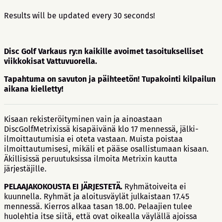
Results will be updated every 30 seconds!
Disc Golf Varkaus ry:n kaikille avoimet tasoitukselliset
viikkokisat Vattuvuorella.
Tapahtuma on savuton ja päihteetön! Tupakointi kilpailun
aikana kielletty!
Kisaan rekisteröityminen vain ja ainoastaan
DiscGolfMetrixissä kisapäivänä klo 17 mennessä, jälki-
ilmoittautumisia ei oteta vastaan. Muista poistaa
ilmoittautumisesi, mikäli et pääse osallistumaan kisaan.
Äkillisissä peruutuksissa ilmoita Metrixin kautta
järjestäjille.
PELAAJAKOKOUSTA EI JÄRJESTETÄ.
Ryhmätoiveita ei
kuunnella. Ryhmät ja aloitusväylät julkaistaan 17.45
mennessä. Kierros alkaa tasan 18.00. Pelaajien tulee
huolehtia itse siitä, että ovat oikealla väylällä ajoissa