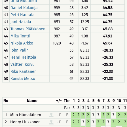
39
Urho Nuutinen
981
46
1.58
44.42
40
Daniel Kokunja
959
48
3.42
44.58
41
Petri Hautala
985
46
1.25
44.75
41
Jani Hakala
853
57
12.25
44.75
43
Tuomas Pääkkönen
962
49
3.17
45.83
44
Mika Tontti
987
49
1.08
47.92
45
Nikola Arkko
1020
48
-1.67
49.67
46
John Palin
55
83.33
-28.33
47
Henri Heittola
57
83.33
-26.33
48
Valtteri Koivu
58
83.33
-25.33
49
Riku Kantanen
61
83.33
-22.33
50
Konsta Metso
62
83.33
-21.33
No
Name
+/-
Thr
1
2
3
4
5
6
7
8
9
10
11
Par
3
3
3
3
3
3
3
3
3
3
3
1
Miio Hämäläinen
-11
F
2
2
2
2
3
3
2
2
3
2
2
2
Henry Liukkonen
-11
F
2
2
3
2
3
2
2
3
2
2
2