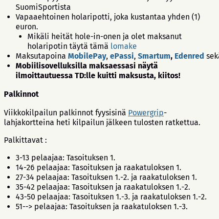
SuomiSportista
Vapaaehtoinen holaripotti, joka kustantaa yhden (1)
euron.
Mikäli heität hole-in-onen ja olet maksanut
holaripotin täytä tämä
lomake
Maksutapoina
MobilePay
,
ePassi
,
Smartum
,
Edenred
se
Mobiilisovelluksilla maksaessasi näytä
ilmoittautuessa TD:lle kuitti maksusta, kiitos!
Palkinnot
Viikkokilpailun palkinnot fyysisinä
Powergrip
-
lahjakortteina heti kilpailun jälkeen tulosten ratkettua.
Palkittavat :
3-13 pelaajaa: Tasoituksen 1.
14-26 pelaajaa: Tasoituksen ja raakatuloksen 1.
27-34 pelaajaa: Tasoituksen 1.-2. ja raakatuloksen 1.
35-42 pelaajaa: Tasoituksen ja raakatuloksen 1.-2.
43-50 pelaajaa: Tasoituksen 1.-3. ja raakatuloksen 1.-2.
51--> pelaajaa: Tasoituksen ja raakatuloksen 1.-3.