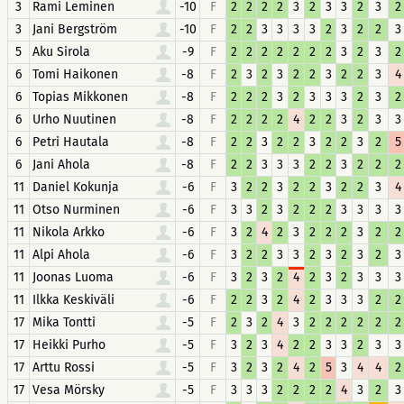
3
Rami Leminen
-10
F
2
2
2
2
3
2
3
3
2
3
2
3
Jani Bergström
-10
F
2
2
3
3
3
3
2
3
2
2
3
5
Aku Sirola
-9
F
2
2
2
2
2
2
2
3
2
3
2
6
Tomi Haikonen
-8
F
2
3
2
3
2
2
3
2
2
3
4
6
Topias Mikkonen
-8
F
2
2
2
3
2
3
3
3
2
3
2
6
Urho Nuutinen
-8
F
2
2
2
2
4
2
2
3
2
3
3
6
Petri Hautala
-8
F
2
2
3
2
2
3
2
2
3
2
5
6
Jani Ahola
-8
F
2
2
3
3
3
2
2
3
2
2
2
11
Daniel Kokunja
-6
F
3
2
2
3
2
2
3
2
2
3
4
11
Otso Nurminen
-6
F
3
3
2
3
2
2
2
3
3
3
3
11
Nikola Arkko
-6
F
3
2
4
2
3
2
2
2
3
2
2
11
Alpi Ahola
-6
F
3
2
2
3
3
2
3
2
3
2
3
11
Joonas Luoma
-6
F
3
2
3
2
4
2
3
2
3
3
3
11
Ilkka Keskiväli
-6
F
2
2
3
2
4
2
3
3
3
2
2
17
Mika Tontti
-5
F
2
3
2
4
3
2
2
2
2
2
2
17
Heikki Purho
-5
F
3
2
3
4
2
2
3
3
2
3
3
17
Arttu Rossi
-5
F
3
2
3
2
4
2
5
3
4
4
2
17
Vesa Mörsky
-5
F
3
3
3
2
2
2
2
4
3
2
3