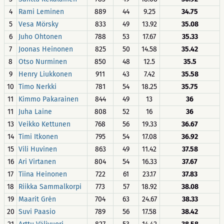
4
Rami Leminen
889
44
9.25
34.75
5
Vesa Mörsky
833
49
13.92
35.08
6
Juho Ohtonen
788
53
17.67
35.33
7
Joonas Heinonen
825
50
14.58
35.42
8
Otso Nurminen
850
48
12.5
35.5
9
Henry Liukkonen
911
43
7.42
35.58
10
Timo Nerkki
781
54
18.25
35.75
11
Kimmo Pakarainen
844
49
13
36
11
Juha Laine
808
52
16
36
13
Veikko Kettunen
768
56
19.33
36.67
14
Timi Itkonen
795
54
17.08
36.92
15
Vili Huvinen
863
49
11.42
37.58
16
Ari Virtanen
804
54
16.33
37.67
17
Tiina Heinonen
722
61
23.17
37.83
18
Riikka Sammalkorpi
773
57
18.92
38.08
19
Maarit Grėn
704
63
24.67
38.33
20
Suvi Paasio
789
56
17.58
38.42