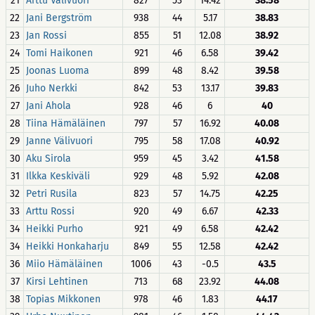
21
Arttu Välivuori
827
53
14.42
38.58
22
Jani Bergström
938
44
5.17
38.83
23
Jan Rossi
855
51
12.08
38.92
24
Tomi Haikonen
921
46
6.58
39.42
25
Joonas Luoma
899
48
8.42
39.58
26
Juho Nerkki
842
53
13.17
39.83
27
Jani Ahola
928
46
6
40
28
Tiina Hämäläinen
797
57
16.92
40.08
29
Janne Välivuori
795
58
17.08
40.92
30
Aku Sirola
959
45
3.42
41.58
31
Ilkka Keskiväli
929
48
5.92
42.08
32
Petri Rusila
823
57
14.75
42.25
33
Arttu Rossi
920
49
6.67
42.33
34
Heikki Purho
921
49
6.58
42.42
34
Heikki Honkaharju
849
55
12.58
42.42
36
Miio Hämäläinen
1006
43
-0.5
43.5
37
Kirsi Lehtinen
713
68
23.92
44.08
38
Topias Mikkonen
978
46
1.83
44.17