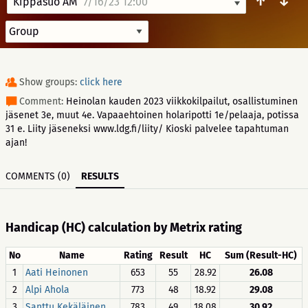
↑
↓
Kippasuo AM
7/16/23 12:00
Show groups:
click here
Comment:
Heinolan kauden 2023 viikkokilpailut, osallistuminen
jäsenet 3e, muut 4e. Vapaaehtoinen holaripotti 1e/pelaaja, potissa
31 e. Liity jäseneksi www.ldg.fi/liity/ Kioski palvelee tapahtuman
ajan!
COMMENTS (0)
RESULTS
Handicap (HC) calculation by Metrix rating
No
Name
Rating
Result
HC
Sum (Result-HC)
1
Aati Heinonen
653
55
28.92
26.08
2
Alpi Ahola
773
48
18.92
29.08
3
Santtu Kekäläinen
783
49
18.08
30.92