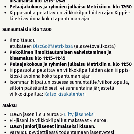
kisamaksu klo 17:15-17:45
Pelaajakokous ja ryhmien julkaisu Metrixiin n. klo 17:50
Kippasuolla pelattavien viikkokilpailuiden ajan Kippis-
kioski avoinna koko tapahtuman ajan
Sunnuntaisin klo 12:00
Ilmoittaudu
etukäteen
DiscGolfMetrixissä
(alasvetovalikosta)
Pakollinen ilmoittautumisen vahvistaminen ja
kisamaksu klo 11:15-11:45
Pelaajakokous ja ryhmien julkaisu Metrixiin n. klo 11:50
Kippasuolla pelattavien viikkokilpailuiden ajan Kippis-
kioski avoinna koko tapahtuman ajan
Isomman kilpailun osuessa sunnuntaille/viikonlopulla,
silloin pääsääntöisesti ei sunnuntaina järjestetä
viikkokilpailua:
Katso kisakalenteri
Maksu
LDG:n jäsenille 3 euroa »
Liity jäseneksi
Ei-jäsenille viikkokilpailut maksavat 4 euroa.
LDG:n juniorijäsenet ilmaiseksi kisaan.
Varaudu pyydettäessä todentamaan jäsenyytesi