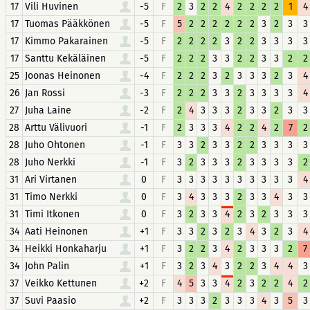
17
Vili Huvinen
-5
F
2
3
2
2
4
2
2
2
2
1
4
17
Tuomas Pääkkönen
-5
F
5
2
2
2
2
2
2
3
2
3
3
17
Kimmo Pakarainen
-5
F
2
2
2
2
3
2
2
3
3
3
3
17
Santtu Kekäläinen
-5
F
2
2
2
3
3
2
2
3
3
2
2
25
Joonas Heinonen
-4
F
2
2
2
3
2
3
3
3
2
3
4
26
Jan Rossi
-3
F
2
2
2
3
3
2
3
3
3
3
4
27
Juha Laine
-2
F
2
4
3
3
3
2
3
3
2
3
3
28
Arttu Välivuori
-1
F
2
3
3
3
4
2
2
4
2
7
2
28
Juho Ohtonen
-1
F
3
3
2
3
3
2
2
3
3
3
3
28
Juho Nerkki
-1
F
3
2
3
3
3
2
3
3
3
3
2
31
Ari Virtanen
0
F
3
3
3
3
3
3
3
3
3
3
4
31
Timo Nerkki
0
F
3
4
3
3
3
2
3
3
4
3
3
31
Timi Itkonen
0
F
3
2
3
3
4
2
3
2
3
3
3
34
Aati Heinonen
+1
F
3
3
2
3
2
3
4
3
2
3
4
34
Heikki Honkaharju
+1
F
3
2
2
3
4
2
3
3
3
2
7
34
John Palin
+1
F
3
2
3
4
3
2
2
3
4
4
3
37
Veikko Kettunen
+2
F
4
5
3
3
4
2
3
2
2
4
2
37
Suvi Paasio
+2
F
3
3
3
2
3
3
3
4
3
5
3