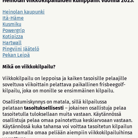
Heinolan viikkokilpailuiden kumppanit vuonna 2023:
Heinolan kaupunki
Itä-Häme
Kusmiku
Powergrip
Kotipizza
Hartwall
Pingviini Jäätelö
Pekan Leipä
Mikä on viikkokilpailu?
Viikkokilpailu on leppoisa ja kaiken tasoisille pelaajille
soveltuva viikoittain pelattava paikallinen frisbeegolf-
kilpailu, joka on monille se ensimmäinen kilpailu.
Osallistumiskynnys on matala, sillä kilpailussa
pelataan
tasoituksellisesti
– jokainen osallistuja pelaa
tasoitetulla tuloksellaan muita vastaan. Käytännössä
osallistuja pelaa omaa painotettua keskiarvoaan vastaan.
Käytännössä kuka tahansa voi voittaa tasoitetun kilpailun
parantamalla omaa peliään aiempiin viikkokilpailuihinsa