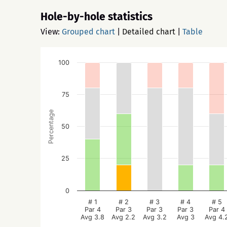
Hole-by-hole statistics
View:
Grouped chart
|
Detailed chart
|
Table
100
75
Percentage
50
25
0
# 1
# 2
# 3
# 4
# 5
Par 4
Par 3
Par 3
Par 3
Par 4
Avg 3.8
Avg 2.2
Avg 3.2
Avg 3
Avg 4.