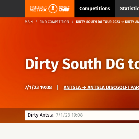
Competitions
Statisti
MAIN
FIND COMPETITION
DIRTY SOUTH DG TOUR 2023 → DIRTY A
Dirty South DG t
7/1/23 19:08
|
ANTSLA → ANTSLA DISCGOLFI PA
Dirty Antsla
7/1/23 19:08