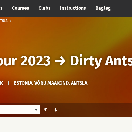
cs
Courses
Clubs
Instructions
Bagtag
NTSLA
our 2023
→
Dirty Ant
RK
|
ESTONIA, VÕRU MAAKOND, ANTSLA
↑
↓