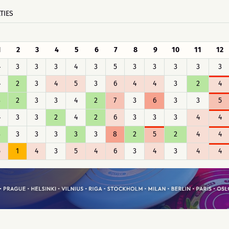
TIES
1
2
3
4
5
6
7
8
9
10
11
12
4
3
3
3
4
3
5
3
3
3
3
3
4
2
3
4
5
3
6
4
4
3
2
4
3
2
3
3
4
2
7
3
6
3
3
5
4
3
3
2
4
2
6
3
3
3
4
4
3
3
3
3
3
3
8
2
5
2
4
4
5
1
4
3
5
4
6
3
4
3
4
4