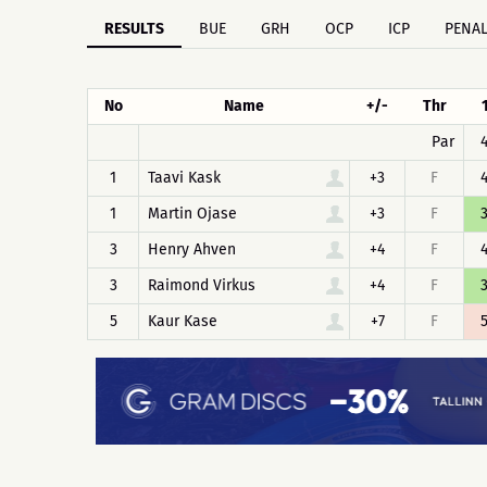
RESULTS
BUE
GRH
OCP
ICP
PENAL
No
Name
+/-
Thr
Par
1
Taavi Kask
+3
F
1
Martin Ojase
+3
F
3
Henry Ahven
+4
F
3
Raimond Virkus
+4
F
5
Kaur Kase
+7
F