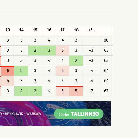
13
14
15
16
17
18
+/-
3
3
3
4
4
3
60
3
3
2
3
5
3
+3
63
3
3
3
4
4
2
+3
63
6
2
3
4
5
3
+4
64
4
3
3
4
4
3
+4
64
3
2
2
4
5
5
+7
67