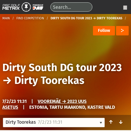
MAIN
FIND COMPETITION
DIRTY SOUTH DG TOUR 2023 → DIRTY TOOREKAS
Follow
Dirty South DG tour 2023
→
Dirty Toorekas
7/2/23 11:31
|
VOOREMÄE → 2023 UUS
ASETUS
|
ESTONIA, TARTU MAAKOND, KASTRE VALD
↑
↓
Dirty Toorekas
7/2/23 11:31