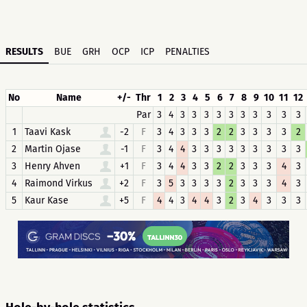
RESULTS
BUE
GRH
OCP
ICP
PENALTIES
No
Name
+/-
Thr
1
2
3
4
5
6
7
8
9
10
11
12
Par
3
4
3
3
3
3
3
3
3
3
3
3
1
Taavi Kask
-2
F
3
4
3
3
3
2
2
3
3
3
3
2
2
Martin Ojase
-1
F
3
4
4
3
3
3
3
3
3
3
3
3
3
Henry Ahven
+1
F
3
4
4
3
3
2
2
3
3
3
4
3
4
Raimond Virkus
+2
F
3
5
3
3
3
3
2
3
3
3
4
3
5
Kaur Kase
+5
F
4
4
3
4
4
3
2
3
4
3
3
3