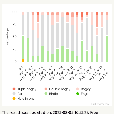
100
75
Percentage
50
25
0
# 5
# 3
# 1
# 17
# 15
# 13
# 11
# 9
# 7
Par 3
Par 4
Par 3
Par 3
Par 3
Par 3
Par 3
Par 3
Par 4
Avg 2.7
Avg 4.3
Avg 2.5
Avg 3.4
Avg 2.9
Avg 3.1
Avg 3.2
Avg 2.8
Avg 4.2
Triple bogey
Double bogey
Bogey
Par
Birdie
Eagle
Hole in one
Highcharts.com
The result was updated on: 2023-08-05 16:53:27. Free