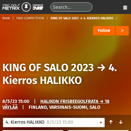
MAIN
FIND COMPETITION
KING OF SALO 2023 → 4. KIERROS HALIKKO
Follow
KING OF SALO 2023
→
4.
Kierros HALIKKO
8/5/23 15:00
|
HALIKON FRISBEEGOLFRATA → 18
VÄYLÄÄ
|
FINLAND, VARSINAIS-SUOMI, SALO
↑
↓
4. Kierros HALIKKO
8/5/23 15:00