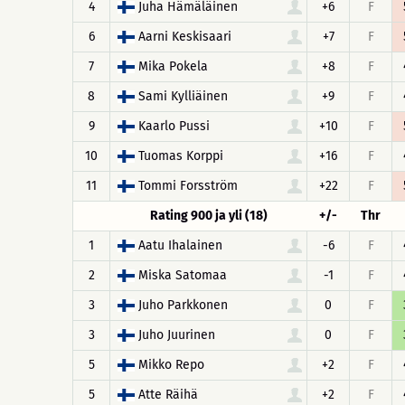
4
Juha Hämäläinen
+6
F
6
Aarni Keskisaari
+7
F
7
Mika Pokela
+8
F
8
Sami Kylliäinen
+9
F
9
Kaarlo Pussi
+10
F
10
Tuomas Korppi
+16
F
11
Tommi Forsström
+22
F
Rating 900 ja yli (18)
+/-
Thr
1
Aatu Ihalainen
-6
F
2
Miska Satomaa
-1
F
3
Juho Parkkonen
0
F
3
Juho Juurinen
0
F
5
Mikko Repo
+2
F
5
Atte Räihä
+2
F