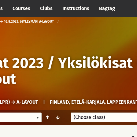
cs
Courses
Clubs
Instructions
Bagtag
 → 16.8.2023, MYLLYMÄKI A-LAYOUT
t 2023 / Yksilökisat
out
LPR) → A-LAYOUT
|
FINLAND, ETELÄ-KARJALA, LAPPEENRAN
↑
↓