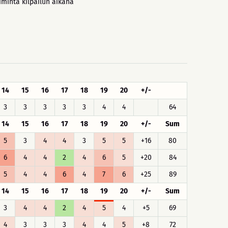
iminta kilpailun aikana
14
15
16
17
18
19
20
+/-
3
3
3
3
3
4
4
64
14
15
16
17
18
19
20
+/-
Sum
5
3
4
4
3
5
5
+16
80
6
4
4
2
4
6
5
+20
84
5
4
4
6
4
7
6
+25
89
14
15
16
17
18
19
20
+/-
Sum
3
4
4
2
4
5
4
+5
69
4
3
3
3
4
4
5
+8
72