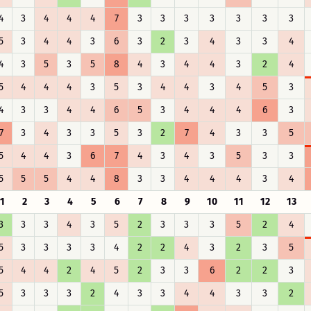
4
3
4
4
4
7
3
3
3
3
3
3
3
5
3
4
4
3
6
3
2
3
4
3
3
4
4
3
5
3
5
8
4
3
4
4
3
2
4
5
4
4
4
3
5
3
4
4
3
4
5
3
4
3
3
4
4
6
5
3
4
4
4
6
3
7
3
4
3
3
5
3
2
7
4
3
3
5
5
4
4
3
6
7
4
3
4
3
5
3
3
5
5
5
4
4
8
3
3
4
4
4
3
4
1
2
3
4
5
6
7
8
9
10
11
12
13
3
3
3
4
3
5
2
3
3
3
5
2
4
5
3
3
3
3
4
2
2
4
3
2
3
5
5
4
4
2
4
5
2
3
3
6
2
2
3
5
3
3
3
2
4
3
3
4
4
3
3
2