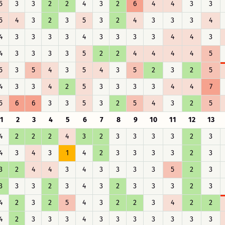
5
3
3
2
2
4
3
2
6
4
4
3
3
5
4
3
2
3
5
3
2
4
3
3
3
4
4
3
3
3
3
4
3
3
3
3
4
4
3
4
3
3
3
3
5
2
2
4
4
4
4
5
5
3
5
4
3
5
4
3
5
2
3
2
5
4
3
3
4
2
5
3
3
3
3
4
4
7
5
6
6
3
3
5
3
2
5
4
3
2
5
1
2
3
4
5
6
7
8
9
10
11
12
13
4
2
2
2
4
3
2
3
3
3
3
2
3
4
3
4
3
1
4
2
3
3
3
3
2
3
3
2
4
4
3
4
3
3
3
3
5
2
3
3
3
3
2
3
4
3
2
3
3
3
2
3
4
2
3
2
5
4
3
2
2
3
4
2
2
4
2
3
3
3
4
3
3
3
3
3
3
3