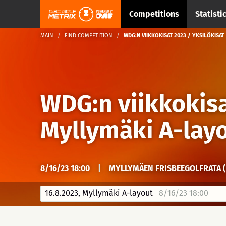
Competitions
Statisti
MAIN
FIND COMPETITION
WDG:N VIIKKOKISAT 2023 / YKSILÖKISAT
WDG:n viikkokisa
Myllymäki A-lay
8/16/23 18:00
|
MYLLYMÄEN FRISBEEGOLFRATA (
16.8.2023, Myllymäki A-layout
8/16/23 18:00