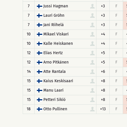
7
Jussi Hagman
+3
F
7
Lauri Gröhn
+3
F
7
Jani Riihelä
+3
F
10
Mikael Viskari
+4
F
10
Kalle Heiskanen
+4
F
12
Elias Hertz
+5
F
12
Arno Pitkänen
+5
F
14
Atte Rantala
+6
F
15
Kaius Keskisaari
+8
F
15
Manu Laari
+8
F
15
Petteri Sikiö
+8
F
18
Otto Pullinen
+13
F