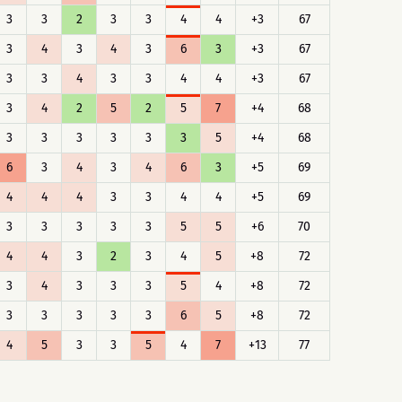
3
3
2
3
3
4
4
+3
67
3
4
3
4
3
6
3
+3
67
3
3
4
3
3
4
4
+3
67
3
4
2
5
2
5
7
+4
68
3
3
3
3
3
3
5
+4
68
6
3
4
3
4
6
3
+5
69
4
4
4
3
3
4
4
+5
69
3
3
3
3
3
5
5
+6
70
4
4
3
2
3
4
5
+8
72
3
4
3
3
3
5
4
+8
72
3
3
3
3
3
6
5
+8
72
4
5
3
3
5
4
7
+13
77