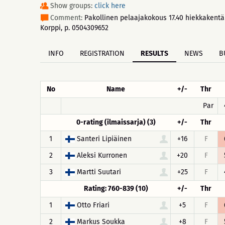
Show groups:
click here
Comment:
Pakollinen pelaajakokous 17.40 hiekkakentä
Korppi, p. 0504309652
INFO
REGISTRATION
RESULTS
NEWS
B
No
Name
+/-
Thr
Par
0-rating (ilmaissarja) (3)
+/-
Thr
1
Santeri Lipiäinen
+16
F
2
Aleksi Kurronen
+20
F
3
Martti Suutari
+25
F
Rating: 760-839 (10)
+/-
Thr
1
Otto Friari
+5
F
2
Markus Soukka
+8
F