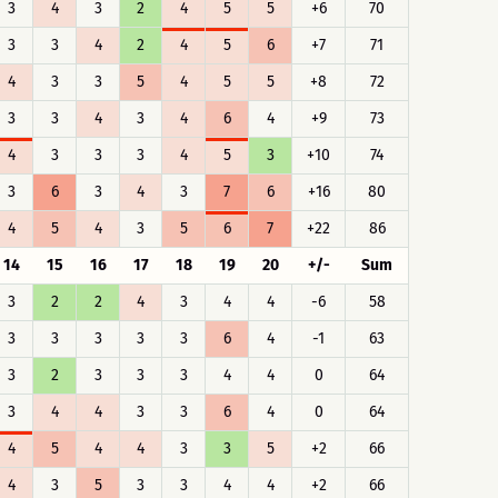
3
4
3
2
4
5
5
+6
70
3
3
4
2
4
5
6
+7
71
4
3
3
5
4
5
5
+8
72
3
3
4
3
4
6
4
+9
73
4
3
3
3
4
5
3
+10
74
3
6
3
4
3
7
6
+16
80
4
5
4
3
5
6
7
+22
86
14
15
16
17
18
19
20
+/-
Sum
3
2
2
4
3
4
4
-6
58
3
3
3
3
3
6
4
-1
63
3
2
3
3
3
4
4
0
64
3
4
4
3
3
6
4
0
64
4
5
4
4
3
3
5
+2
66
4
3
5
3
3
4
4
+2
66