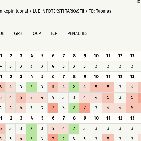
To
n kopin luona! / LUE INFOTEKSTI TARKASTI! / TD: Tuomas
UE
GRH
OCP
ICP
PENALTIES
1
2
3
4
5
6
7
8
9
10
11
12
13
4
3
3
3
3
4
3
3
3
3
3
3
3
1
2
3
4
5
6
7
8
9
10
11
12
13
6
4
3
2
3
6
4
2
4
5
5
3
4
5
4
5
4
4
4
3
3
4
4
5
3
5
4
4
4
3
3
7
3
2
7
3
4
4
5
1
2
3
4
5
6
7
8
9
10
11
12
13
6
3
3
2
3
5
4
2
3
3
3
3
3
5
3
4
2
3
7
2
3
3
3
5
3
3