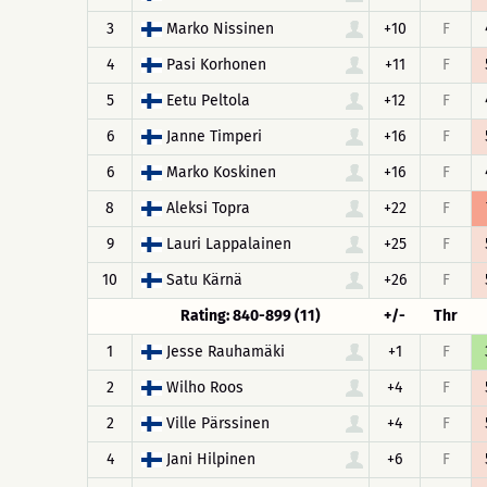
3
Marko Nissinen
+10
F
4
Pasi Korhonen
+11
F
5
Eetu Peltola
+12
F
6
Janne Timperi
+16
F
6
Marko Koskinen
+16
F
8
Aleksi Topra
+22
F
9
Lauri Lappalainen
+25
F
10
Satu Kärnä
+26
F
Rating: 840-899 (11)
+/-
Thr
1
Jesse Rauhamäki
+1
F
2
Wilho Roos
+4
F
2
Ville Pärssinen
+4
F
4
Jani Hilpinen
+6
F