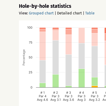
Hole-by-hole statistics
View:
Grouped chart
|
Detailed chart
|
Table
100
75
Percentage
50
25
0
# 1
# 2
# 3
# 4
# 5
Par 4
Par 3
Par 3
Par 3
Par 3
P
Avg 4.6
Avg 3.1
Avg 3.6
Avg 3
Avg 3.2
Av