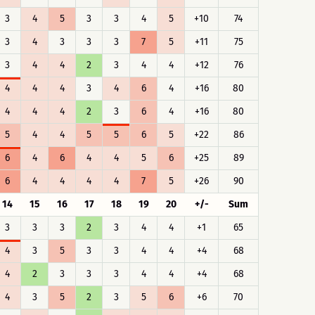
3
4
5
3
3
4
5
+10
74
3
4
3
3
3
7
5
+11
75
3
4
4
2
3
4
4
+12
76
4
4
4
3
4
6
4
+16
80
4
4
4
2
3
6
4
+16
80
5
4
4
5
5
6
5
+22
86
6
4
6
4
4
5
6
+25
89
6
4
4
4
4
7
5
+26
90
14
15
16
17
18
19
20
+/-
Sum
3
3
3
2
3
4
4
+1
65
4
3
5
3
3
4
4
+4
68
4
2
3
3
3
4
4
+4
68
4
3
5
2
3
5
6
+6
70