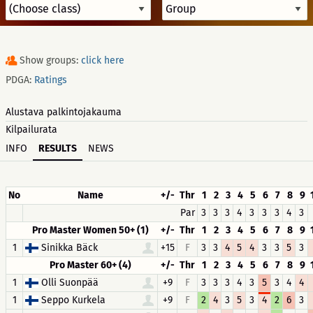
Show groups:
click here
PDGA:
Ratings
Alustava palkintojakauma
Kilpailurata
INFO
RESULTS
NEWS
No
Name
+/-
Thr
1
2
3
4
5
6
7
8
9
Par
3
3
3
4
3
3
3
4
3
Pro Master Women 50+ (1)
+/-
Thr
1
2
3
4
5
6
7
8
9
1
Sinikka Bäck
+15
F
3
3
4
5
4
3
3
5
3
Pro Master 60+ (4)
+/-
Thr
1
2
3
4
5
6
7
8
9
1
Olli Suonpää
+9
F
3
3
3
4
3
5
3
4
4
1
Seppo Kurkela
+9
F
2
4
3
5
3
4
2
6
3