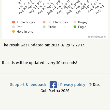
# 5
# 3
# 1
# 17
# 15
# 13
# 11
# 9
# 7
Par 3
Par 3
Par 3
Par 3
Par 3
Par 4
Par 4
Par 3
Par 3
Avg 3.2
Avg 3.1
Avg 3.2
Avg 3.1
Avg 3
Avg 4.6
Avg 4.4
Avg 2.8
Avg 2.6
Triple bogey
Double bogey
Bogey
Par
Birdie
Eagle
Hole in one
Highcharts.com
The result was updated on: 2023-07-29 12:29:17.
Results will be updated every 30 seconds!
Support & feedback
|
|
Privacy policy
|
© Disc
Golf Metrix 2026