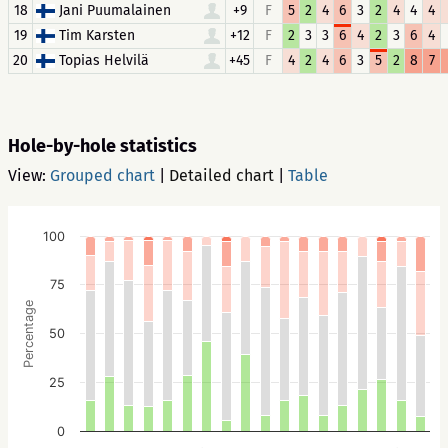
18
Jani Puumalainen
+9
F
5
2
4
6
3
2
4
4
4
19
Tim Karsten
+12
F
2
3
3
6
4
2
3
6
4
20
Topias Helvilä
+45
F
4
2
4
6
3
5
2
8
7
Hole-by-hole statistics
View:
Grouped chart
|
Detailed chart
|
Table
100
75
Percentage
50
25
0