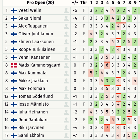
Pro Open (20)
+/-
Thr
1
2
3
4
5
6
7
8
9
1
Veeti Welin
-6
F
3
2
2
4
4
2
2
4
2
2
Saku Niemi
-4
F
3
3
3
3
4
2
3
3
3
3
Alex Tuupanen
-2
F
3
3
3
4
2
4
3
4
3
3
Oliver Juutilainen
-2
F
4
3
2
4
3
3
2
4
3
5
Elmeri Laaksonen
-1
F
2
3
3
4
4
3
2
5
2
5
Roope Turkulainen
-1
F
3
3
2
4
2
4
3
4
3
5
Venni Kansanen
-1
F
3
2
3
5
3
3
2
4
2
8
Mads Kammersgaard
0
F
3
2
3
6
3
3
3
4
2
8
Max Kummala
0
F
5
2
4
4
3
3
2
4
3
8
Mikke Jaakkola
0
F
3
3
4
3
2
4
3
4
4
8
Max Forsman
0
F
3
3
3
5
3
3
3
4
3
12
Tomas Söderlund
+1
F
3
3
2
5
3
4
2
4
3
12
Jesse Männistö
+1
F
3
2
3
4
3
4
2
4
2
14
Juha Heinänen
+2
F
4
3
3
5
3
2
2
5
2
14
Roni Rantakari
+2
F
2
3
2
4
5
3
2
5
3
16
Riku Järvinen
+4
F
3
3
3
7
3
4
3
4
3
17
Sami Ekholm
+7
F
3
3
3
4
3
4
3
5
2