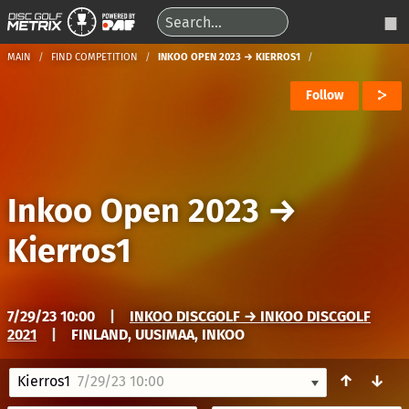
MAIN
FIND COMPETITION
INKOO OPEN 2023 → KIERROS1
Follow
Inkoo Open 2023
→
Kierros1
7/29/23 10:00
|
INKOO DISCGOLF → INKOO DISCGOLF
2021
|
FINLAND, UUSIMAA, INKOO
↑
↓
Kierros1
7/29/23 10:00