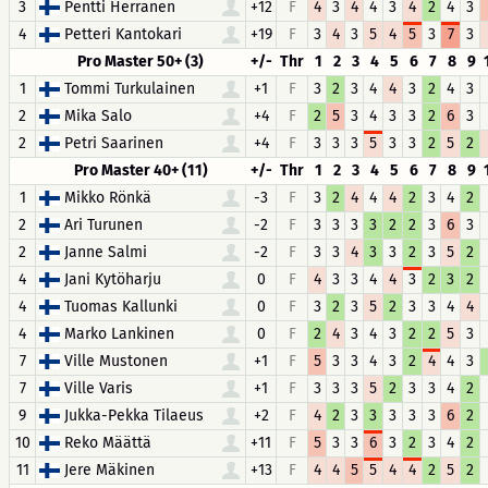
3
Pentti Herranen
+12
F
4
3
4
4
3
4
2
4
3
4
Petteri Kantokari
+19
F
3
4
3
5
4
5
3
7
3
Pro Master 50+ (3)
+/-
Thr
1
2
3
4
5
6
7
8
9
1
Tommi Turkulainen
+1
F
3
2
3
4
4
3
2
4
3
2
Mika Salo
+4
F
2
5
3
4
3
3
2
6
3
2
Petri Saarinen
+4
F
3
3
3
5
3
3
2
5
2
Pro Master 40+ (11)
+/-
Thr
1
2
3
4
5
6
7
8
9
1
Mikko Rönkä
-3
F
3
2
4
4
4
2
3
4
2
2
Ari Turunen
-2
F
3
3
3
3
2
2
3
6
3
2
Janne Salmi
-2
F
3
3
4
3
3
2
3
5
2
4
Jani Kytöharju
0
F
4
3
3
4
4
3
2
3
2
4
Tuomas Kallunki
0
F
3
2
3
5
2
3
3
4
4
4
Marko Lankinen
0
F
2
4
3
4
3
2
2
5
3
7
Ville Mustonen
+1
F
5
3
3
4
3
2
4
4
3
7
Ville Varis
+1
F
3
3
3
5
2
3
3
4
2
9
Jukka-Pekka Tilaeus
+2
F
4
2
3
3
3
3
3
6
2
10
Reko Määttä
+11
F
5
3
3
6
3
2
3
4
2
11
Jere Mäkinen
+13
F
4
4
5
5
4
4
2
5
2