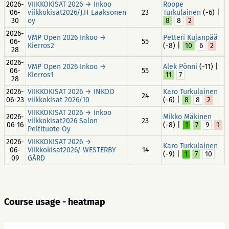
2026-
VIIKKOKISAT 2026 → Inkoo
Roope
06-
viikkokisat2026/J.H Laaksonen
23
Turkulainen
(-6) |
30
oy
8
8
2
2026-
VMP Open 2026 Inkoo →
Petteri Kujanpää
06-
55
Kierros2
(-8) |
10
6
2
28
2026-
VMP Open 2026 Inkoo →
Alek Pönni
(-11) |
06-
55
Kierros1
11
7
28
2026-
VIIKKOKISAT 2026 → INKOO
Karo Turkulainen
24
06-23
viikkokisat 2026/10
(-6) |
8
8
2
VIIKKOKISAT 2026 → Inkoo
2026-
Mikko Mäkinen
viikkokisat2026 Salon
23
06-16
(-8) |
1
7
9
1
Peltituote Oy
2026-
VIIKKOKISAT 2026 →
Karo Turkulainen
06-
Viikkokisat2026/ WESTERBY
14
(-9) |
1
7
10
09
GÅRD
Course usage - heatmap