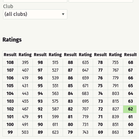
Club
Ratings
Result
Rating
Result
Rating
Result
Rating
Result
Rating
Result
108
395
98
515
88
635
78
755
68
107
407
97
527
87
647
77
767
67
106
419
96
539
86
659
76
779
66
105
431
95
551
85
671
75
791
65
104
443
94
563
84
683
74
803
64
103
455
93
575
83
695
73
815
63
102
467
92
587
82
707
72
827
62
101
479
91
599
81
719
71
839
61
100
491
90
611
80
731
70
851
60
99
503
89
623
79
743
69
863
59