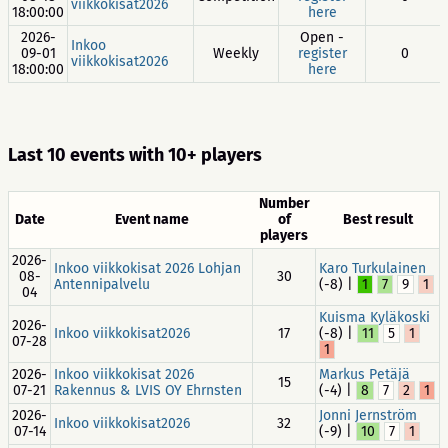
viikkokisat2026
18:00:00
here
2026-
Open -
Inkoo
09-01
Weekly
register
0
viikkokisat2026
18:00:00
here
Last 10 events with 10+ players
Number
Date
Event name
of
Best result
players
2026-
Inkoo viikkokisat 2026 Lohjan
Karo Turkulainen
08-
30
Antennipalvelu
(-8) |
1
7
9
1
04
Kuisma Kyläkoski
2026-
Inkoo viikkokisat2026
17
(-8) |
11
5
1
07-28
1
2026-
Inkoo viikkokisat 2026
Markus Petäjä
15
07-21
Rakennus & LVIS OY Ehrnsten
(-4) |
8
7
2
1
2026-
Jonni Jernström
Inkoo viikkokisat2026
32
07-14
(-9) |
10
7
1