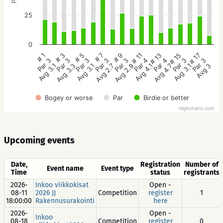
25
0
# 5
# 3
# 1
# 17
# 15
# 13
# 11
# 9
# 7
Par 3
Par 3
Par 3
Par 3
Par 3
Par 4
Par 4
Par 3
Par 3
Avg 3.1
Avg 3.3
Avg 3.1
Avg 3
Avg 3.1
Avg 4.7
Avg 4.1
Avg 2.9
Avg 2.7
Bogey or worse
Par
Birdie or better
Highcharts.com
Upcoming events
Date,
Registration
Number of
Event name
Event type
Time
status
registrants
2026-
Inkoo viikkokisat
Open -
08-11
2026 JJ
Competition
register
1
18:00:00
Rakennusurakointi
here
2026-
Open -
Inkoo
08-18
Competition
register
0