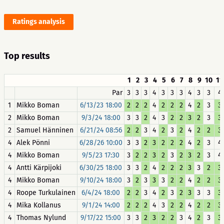
Ratings analysis
Top results
1
2
3
4
5
6
7
8
9
10
11
Par
3
3
3
4
3
3
3
4
3
3
4
1
Mikko Boman
6/13/23 18:00
2
2
2
4
2
2
2
4
2
3
3
2
Mikko Boman
9/3/24 18:00
3
3
2
4
3
2
2
3
2
3
3
2
Samuel Hänninen
6/21/24 08:56
2
2
3
4
2
3
2
4
2
2
3
4
Alek Pönni
6/28/26 10:00
3
3
2
3
2
2
2
4
2
3
4
4
Mikko Boman
9/5/23 17:30
3
2
2
3
2
3
2
3
2
3
4
4
Antti Kärpijoki
6/30/25 18:00
3
3
2
4
2
2
2
3
3
2
3
4
Mikko Boman
9/10/24 18:00
3
2
3
3
3
2
2
4
2
2
3
4
Roope Turkulainen
6/4/24 18:00
2
2
3
4
2
3
2
3
3
3
3
4
Mika Kollanus
9/1/24 14:00
2
2
2
4
3
2
2
4
2
2
3
4
Thomas Nylund
9/17/22 15:00
3
3
2
3
2
2
3
4
2
3
3