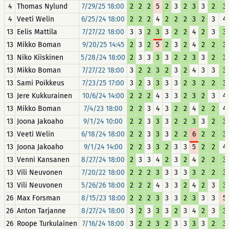
4
Thomas Nylund
7/29/25 18:00
2
2
2
5
2
3
2
3
3
2
3
4
Veeti Welin
6/25/24 18:00
2
2
2
4
2
2
2
3
2
3
4
13
Eelis Mattila
7/27/22 18:00
3
3
2
3
3
2
2
4
2
3
3
13
Mikko Boman
9/20/25 14:45
2
3
2
5
2
3
2
4
2
2
3
13
Niko Kiiskinen
5/28/24 18:00
2
3
3
3
3
2
2
3
3
2
3
13
Mikko Boman
7/27/22 18:00
3
2
2
3
2
3
2
4
3
3
3
13
Sami Poikkeus
7/23/25 17:00
3
2
3
3
3
3
2
3
2
2
3
13
Jere Kukkurainen
10/6/24 14:00
2
2
2
4
3
3
2
3
2
3
4
13
Mikko Boman
7/4/23 18:00
2
2
3
4
3
2
2
4
2
2
4
13
Joona Jakoaho
9/1/24 10:00
2
2
3
3
3
2
2
3
3
2
3
13
Veeti Welin
6/18/24 18:00
2
2
3
3
3
2
2
6
2
2
3
13
Joona Jakoaho
9/1/24 14:00
2
2
3
3
2
3
3
5
2
2
4
13
Venni Kansanen
8/27/24 18:00
2
3
3
4
2
3
2
4
2
2
3
13
Vili Neuvonen
7/20/22 18:00
2
2
2
3
3
3
3
3
2
2
3
13
Vili Neuvonen
5/26/26 18:00
2
2
2
4
3
3
2
4
2
3
3
26
Max Forsman
8/15/23 18:00
2
2
2
3
3
3
2
3
3
3
5
26
Anton Tarjanne
8/27/24 18:00
3
2
3
3
3
2
3
4
2
3
3
26
Roope Turkulainen
7/16/24 18:00
3
2
2
3
2
3
3
3
3
2
3