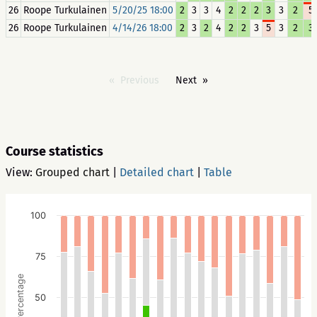
26
Roope Turkulainen
5/20/25 18:00
2
3
3
4
2
2
2
3
3
2
5
26
Roope Turkulainen
4/14/26 18:00
2
3
2
4
2
2
3
5
3
2
3
Previous
Next
Course statistics
View:
Grouped chart
|
Detailed chart
|
Table
100
75
Percentage
50