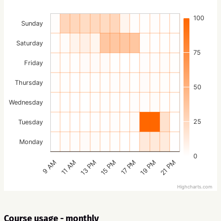
100
Sunday
Saturday
75
Friday
Thursday
50
Wednesday
25
Tuesday
Monday
0
15 PM
21 PM
13 PM
19 PM
11 AM
17 PM
9 AM
Highcharts.com
Course usage - monthly