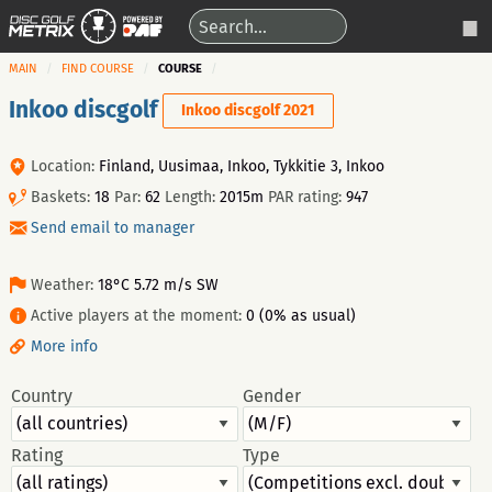
MAIN
FIND COURSE
COURSE
Inkoo discgolf
Inkoo discgolf 2021
Location:
Finland, Uusimaa, Inkoo, Tykkitie 3, Inkoo
Baskets:
18
Par:
62
Length:
2015m
PAR rating:
947
Send email to manager
Weather:
18°C 5.72 m/s SW
Active players at the moment:
0 (0% as usual)
More info
Country
Gender
Rating
Type