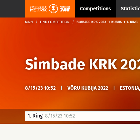
Competitions
Statisti
MAIN
FIND COMPETITION
SIMBADE KRK 2023 → KUBIJA → 1. RING
Simbade KRK 20
8/15/23 10:52
|
VÕRU KUBIJA 2022
|
ESTONIA
1. Ring
8/15/23 10:52