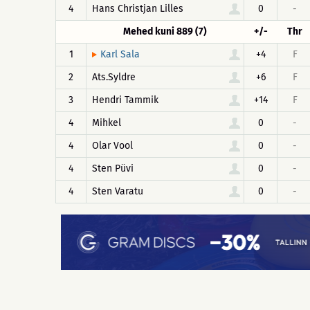
4
Hans Christjan Lilles
0
-
Mehed kuni 889 (7)
+/-
Thr
1
+4
F
Karl Sala
2
Ats.Syldre
+6
F
3
Hendri Tammik
+14
F
4
Mihkel
0
-
4
Olar Vool
0
-
4
Sten Püvi
0
-
4
Sten Varatu
0
-