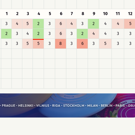
1
2
3
4
5
6
7
8
9
10
11
12
3
4
5
2
3
6
4
3
2
4
4
5
2
3
4
2
3
6
3
2
4
4
3
3
3
3
5
5
3
8
3
6
3
5
3
3