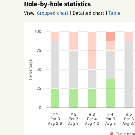
Hole-by-hole statistics
View:
Grouped chart
|
Detailed chart
|
Table
100
75
Percentage
50
25
0
# 1
# 2
# 3
# 4
# 5
Par 3
Par 3
Par 4
Par 3
Par 3
Avg 2.9
Avg 3
Avg 4.3
Avg 3
Avg 3.
Triple bog