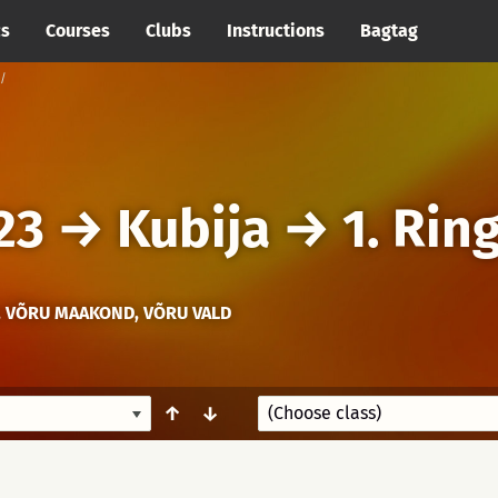
cs
Courses
Clubs
Instructions
Bagtag
23
→
Kubija
→
1. Rin
, VÕRU MAAKOND, VÕRU VALD
↑
↓