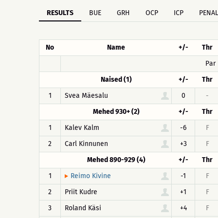
RESULTS
BUE
GRH
OCP
ICP
PENAL
No
Name
+/-
Thr
Par
Naised (1)
+/-
Thr
1
Svea Mäesalu
0
-
Mehed 930+ (2)
+/-
Thr
1
Kalev Kalm
-6
F
2
Carl Kinnunen
+3
F
Mehed 890-929 (4)
+/-
Thr
1
-1
F
Reimo Kivine
2
Priit Kudre
+1
F
3
Roland Käsi
+4
F