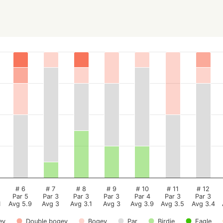
# 6
# 7
# 8
# 9
# 10
# 11
# 12
Par 5
Par 3
Par 3
Par 3
Par 4
Par 3
Par 3
1
Avg 5.9
Avg 3
Avg 3.1
Avg 3
Avg 3.9
Avg 3.5
Avg 3.4
ey
Double bogey
Bogey
Par
Birdie
Eagle