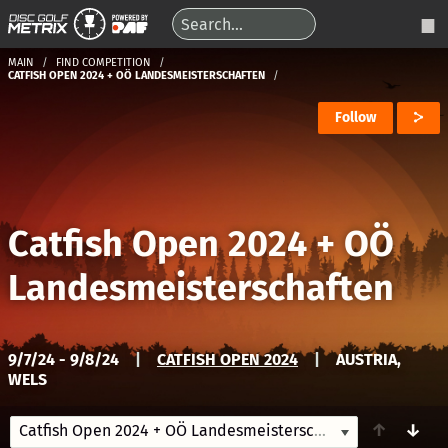
MAIN
FIND COMPETITION
CATFISH OPEN 2024 + OÖ LANDESMEISTERSCHAFTEN
Follow
Catfish Open 2024 + OÖ
Landesmeisterschaften
9/7/24 - 9/8/24
|
CATFISH OPEN 2024
|
AUSTRIA,
WELS
↑
↓
Catfish Open 2024 + OÖ Landesmeisterschaften
9/7/24-9/8