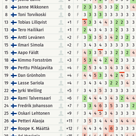
8
Janne Mikkonen
0
F
2
3
3
5
3
3
2
3
3
4
8
Toni Torvikoski
0
F
3
3
3
3
3
3
3
3
3
3
13
Tobias Lillqvist
+1
F
5
3
3
4
4
3
2
2
3
3
13
Tero Hailikari
+1
F
2
4
3
4
3
3
2
3
3
3
15
Antti Levänen
+2
F
3
3
3
5
3
4
2
3
2
3
15
Ilmari Simola
+2
F
3
4
3
4
3
3
3
3
3
3
15
Aapo Fäldt
+2
F
4
3
3
5
3
3
2
3
2
4
18
Kimmo Forsström
+3
F
5
3
4
4
2
4
2
3
3
3
19
Perttu Pihlajaviita
+4
F
2
5
3
4
3
4
3
3
4
3
19
Dan Grönholm
+4
F
4
4
5
3
3
4
2
4
3
3
19
Lasse Sariola
+4
F
3
4
3
4
3
2
2
3
4
3
22
Jyrki Welling
+5
F
3
4
3
5
3
3
3
3
3
3
23
Rami Talvensaari
+6
F
2
4
4
4
3
4
3
2
4
4
24
Fredrik Johansson
+7
F
3
3
4
6
3
5
3
3
3
2
25
Oskari Lehtonen
+9
F
3
4
4
5
3
4
3
3
3
3
26
Petteri Alaoja
+11
F
3
5
3
4
4
4
3
4
4
4
27
Roope K. Määttä
+12
F
4
4
3
4
4
6
3
3
3
3