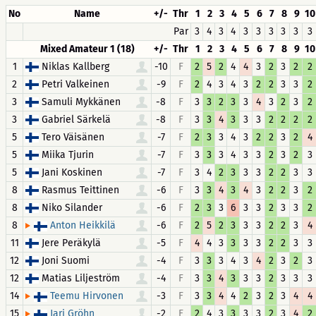
No
Name
+/-
Thr
1
2
3
4
5
6
7
8
9
10
Par
3
4
3
4
3
3
3
3
3
3
Mixed Amateur 1 (18)
+/-
Thr
1
2
3
4
5
6
7
8
9
10
1
Niklas Kallberg
-10
F
2
5
2
4
4
3
2
3
2
2
2
Petri Valkeinen
-9
F
2
4
3
4
3
2
2
3
3
2
3
Samuli Mykkänen
-8
F
3
3
2
3
3
4
3
2
3
2
3
Gabriel Särkelä
-8
F
3
3
4
3
3
3
2
2
2
2
5
Tero Väisänen
-7
F
2
3
3
4
3
2
2
3
2
4
5
Miika Tjurin
-7
F
3
3
3
4
3
3
2
3
2
3
5
Jani Koskinen
-7
F
3
4
2
3
3
3
2
2
3
3
8
Rasmus Teittinen
-6
F
3
3
4
3
4
3
2
2
3
2
8
Niko Silander
-6
F
2
3
3
6
3
3
2
3
3
2
8
-6
F
2
5
2
3
3
3
2
2
3
4
Anton Heikkilä
11
Jere Peräkylä
-5
F
4
4
3
3
3
3
2
2
3
3
12
Joni Suomi
-4
F
3
3
3
4
3
4
2
3
2
3
12
Matias Liljeström
-4
F
3
3
4
3
3
3
2
3
3
3
14
-3
F
3
3
4
4
2
3
2
3
4
4
Teemu Hirvonen
15
-2
F
2
4
3
3
3
3
2
3
4
2
Jari Gröhn