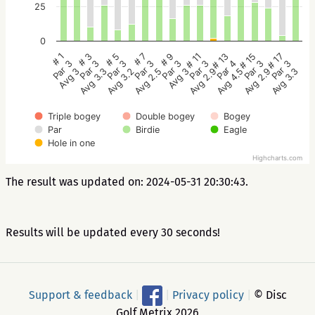
25
0
# 5
# 3
# 1
# 17
# 15
# 13
# 11
# 9
# 7
Par 3
Par 3
Par 3
Par 3
Par 3
Par 4
Par 3
Par 3
Par 3
Avg 3.2
Avg 3.3
Avg 3
Avg 3.3
Avg 2.9
Avg 4.5
Avg 2.9
Avg 3
Avg 2.5
Triple bogey
Double bogey
Bogey
Par
Birdie
Eagle
Hole in one
Highcharts.com
The result was updated on: 2024-05-31 20:30:43.
Results will be updated every 30 seconds!
Support & feedback
|
|
Privacy policy
|
© Disc
Golf Metrix 2026