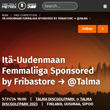
MAIN
FIND COMPETITION
ITÄ-UUDENMAAN FEMMALIIGA SPONSORED BY FRIBASTORE → @TALMA
Follow
Itä-Uudenmaan
Femmaliiga Sponsored
by Fribastore
→
@Talma
5/31/24 18:00
|
TALMA DISCGOLFPARK → TALMA
DISCGOLFPARK 2023
|
FINLAND, UUSIMAA, SIPOO