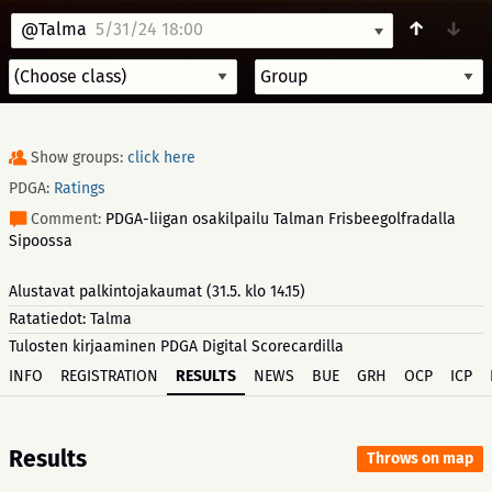
↑
↓
@Talma
5/31/24 18:00
Show groups:
click here
PDGA:
Ratings
Comment:
PDGA-liigan osakilpailu Talman Frisbeegolfradalla
Sipoossa
Alustavat palkintojakaumat (31.5. klo 14.15)
Ratatiedot: Talma
Tulosten kirjaaminen PDGA Digital Scorecardilla
INFO
REGISTRATION
RESULTS
NEWS
BUE
GRH
OCP
ICP
Results
Throws on map