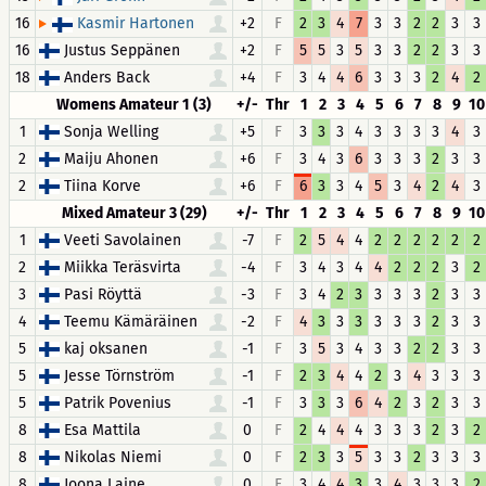
16
+2
F
2
3
4
7
3
3
2
2
3
3
Kasmir Hartonen
16
Justus Seppänen
+2
F
5
5
3
5
3
3
2
2
3
3
18
Anders Back
+4
F
3
4
4
6
3
3
3
2
4
2
Womens Amateur 1 (3)
+/-
Thr
1
2
3
4
5
6
7
8
9
10
1
Sonja Welling
+5
F
3
3
3
4
3
3
3
3
4
3
2
Maiju Ahonen
+6
F
3
4
3
6
3
3
3
2
3
3
2
Tiina Korve
+6
F
6
3
3
4
5
3
4
2
4
3
Mixed Amateur 3 (29)
+/-
Thr
1
2
3
4
5
6
7
8
9
10
1
Veeti Savolainen
-7
F
2
5
4
4
2
2
2
2
2
2
2
Miikka Teräsvirta
-4
F
3
4
3
4
4
2
2
2
3
2
3
Pasi Röyttä
-3
F
3
4
2
3
3
3
3
2
3
3
4
Teemu Kämäräinen
-2
F
4
3
3
3
3
3
3
2
3
3
5
kaj oksanen
-1
F
3
5
3
4
3
3
2
2
3
3
5
Jesse Törnström
-1
F
2
3
4
4
2
3
4
3
3
3
5
Patrik Povenius
-1
F
3
3
3
6
4
2
3
2
3
3
8
Esa Mattila
0
F
2
4
4
4
3
3
3
2
3
2
8
Nikolas Niemi
0
F
2
3
3
5
3
3
2
3
3
3
8
Joona Laine
0
F
3
4
4
3
3
4
3
3
3
2