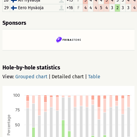
28
Ari Hyväoja
+15
F
5
4
4
4
5
4
3
3
4
4
29
Eero Hyväoja
+16
F
4
4
4
5
4
3
2
3
3
4
Sponsors
Hole-by-hole statistics
View:
Grouped chart
|
Detailed chart
|
Table
100
75
Percentage
50