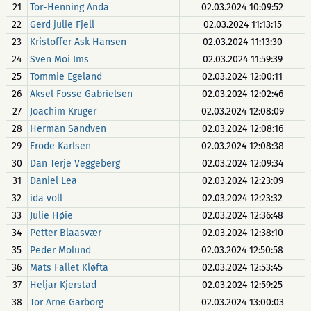
21
Tor-Henning Anda
02.03.2024 10:09:52
22
Gerd julie Fjell
02.03.2024 11:13:15
23
Kristoffer Ask Hansen
02.03.2024 11:13:30
24
Sven Moi Ims
02.03.2024 11:59:39
25
Tommie Egeland
02.03.2024 12:00:11
26
Aksel Fosse Gabrielsen
02.03.2024 12:02:46
27
Joachim Kruger
02.03.2024 12:08:09
28
Herman Sandven
02.03.2024 12:08:16
29
Frode Karlsen
02.03.2024 12:08:38
30
Dan Terje Veggeberg
02.03.2024 12:09:34
31
Daniel Lea
02.03.2024 12:23:09
32
ida voll
02.03.2024 12:23:32
33
Julie Høie
02.03.2024 12:36:48
34
Petter Blaasvær
02.03.2024 12:38:10
35
Peder Molund
02.03.2024 12:50:58
36
Mats Fallet Kløfta
02.03.2024 12:53:45
37
Heljar Kjerstad
02.03.2024 12:59:25
38
Tor Arne Garborg
02.03.2024 13:00:03