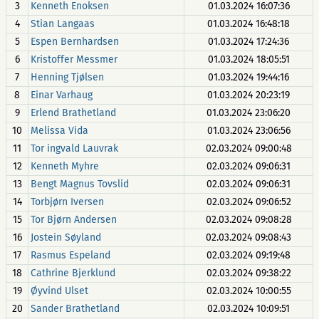
3
Kenneth Enoksen
01.03.2024 16:07:36
4
Stian Langaas
01.03.2024 16:48:18
5
Espen Bernhardsen
01.03.2024 17:24:36
6
Kristoffer Messmer
01.03.2024 18:05:51
7
Henning Tjølsen
01.03.2024 19:44:16
8
Einar Varhaug
01.03.2024 20:23:19
9
Erlend Brathetland
01.03.2024 23:06:20
10
Melissa Vida
01.03.2024 23:06:56
11
Tor ingvald Lauvrak
02.03.2024 09:00:48
12
Kenneth Myhre
02.03.2024 09:06:31
13
Bengt Magnus Tovslid
02.03.2024 09:06:31
14
Torbjørn Iversen
02.03.2024 09:06:52
15
Tor Bjørn Andersen
02.03.2024 09:08:28
16
Jostein Søyland
02.03.2024 09:08:43
17
Rasmus Espeland
02.03.2024 09:19:48
18
Cathrine Bjerklund
02.03.2024 09:38:22
19
Øyvind Ulset
02.03.2024 10:00:55
20
Sander Brathetland
02.03.2024 10:09:51