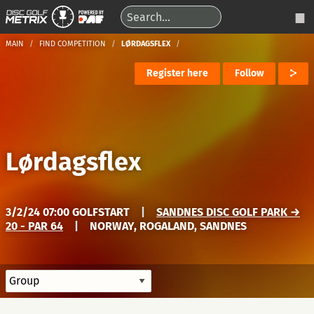
MAIN
FIND COMPETITION
LØRDAGSFLEX
Register here
Follow
Lørdagsflex
3/2/24 07:00 GOLFSTART
|
SANDNES DISC GOLF PARK →
20 - PAR 64
|
NORWAY, ROGALAND, SANDNES