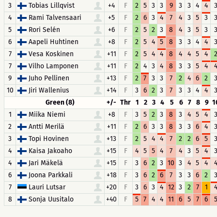
3
Tobias Lillqvist
+4
F
2
5
3
3
9
3
3
4
4
4
Rami Talvensaari
+5
F
2
6
3
4
7
4
3
5
3
5
Rori Selén
+6
F
2
5
2
3
8
4
3
5
3
6
Aapeli Huhtinen
+8
F
2
5
4
5
8
3
3
4
4
7
Vesa Koskinen
+11
F
2
5
4
4
8
4
4
5
4
7
Vilho Lamponen
+11
F
2
4
3
4
8
3
3
5
4
9
Juho Pellinen
+13
F
2
7
3
3
7
2
4
6
2
10
Jiri Wallenius
+14
F
3
6
2
3
7
3
3
4
4
Green (8)
+/-
Thr
1
2
3
4
5
6
7
8
9
1
1
Miika Niemi
+8
F
3
5
2
3
8
3
4
5
4
2
Antti Merilä
+11
F
2
6
3
3
8
3
3
6
4
3
Topi Hovinen
+13
F
2
5
4
4
7
2
2
6
5
4
Kaisa Jakoaho
+15
F
4
5
5
4
7
4
3
5
4
4
Jari Mäkelä
+15
F
3
6
2
3
10
3
4
5
4
6
Joona Parkkali
+18
F
3
6
2
6
7
3
3
6
2
7
Lauri Lutsar
+20
F
3
6
3
4
12
3
2
7
1
8
Sonja Uusitalo
+40
F
5
7
4
4
11
6
5
7
6