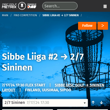
MAIN
FIND COMPETITION
SIBBE LIIGA #2 → 2/7 SININEN
Follow
Sibbe Liiga #2
→
2/7
Sininen
7/17/24 17:30 FLEX START
|
SIBBE DISC GOLF → SININEN
LAYOUT
|
FINLAND, UUSIMAA, SIPOO
↑
↓
2/7 Sininen
7/17/24 17:30