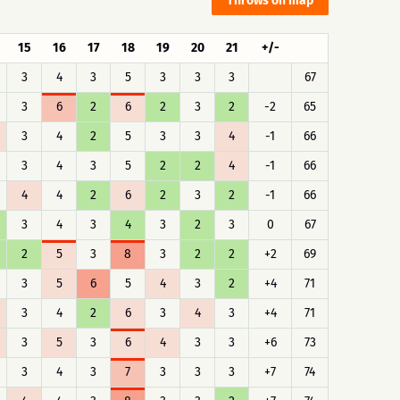
Throws on map
15
16
17
18
19
20
21
+/-
3
4
3
5
3
3
3
67
3
6
2
6
2
3
2
-2
65
3
4
2
5
3
3
4
-1
66
3
4
3
5
2
2
4
-1
66
4
4
2
6
2
3
2
-1
66
3
4
3
4
3
2
3
0
67
2
5
3
8
3
2
2
+2
69
3
5
6
5
4
3
2
+4
71
3
4
2
6
3
4
3
+4
71
3
5
3
6
4
3
3
+6
73
3
4
3
7
3
3
3
+7
74