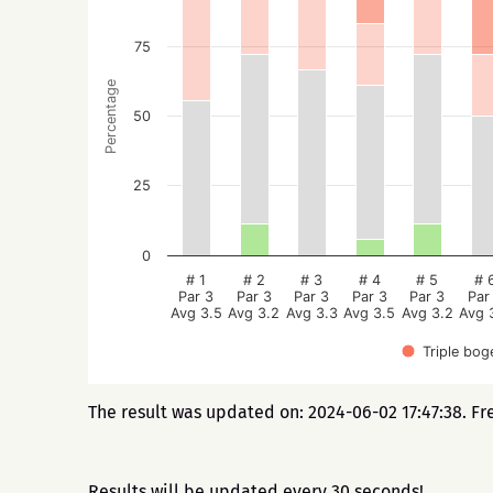
75
Percentage
50
25
0
# 1
# 2
# 3
# 4
# 5
# 
Par 3
Par 3
Par 3
Par 3
Par 3
Par
Avg 3.5
Avg 3.2
Avg 3.3
Avg 3.5
Avg 3.2
Avg 
Triple bog
The result was updated on: 2024-06-02 17:47:38. Fr
Results will be updated every 30 seconds!