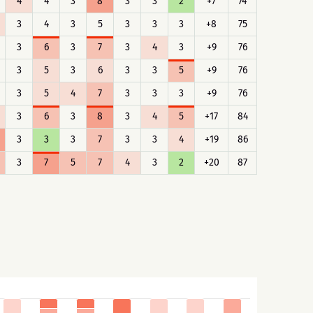
4
4
3
8
3
3
2
+7
74
3
4
3
5
3
3
3
+8
75
3
6
3
7
3
4
3
+9
76
3
5
3
6
3
3
5
+9
76
3
5
4
7
3
3
3
+9
76
3
6
3
8
3
4
5
+17
84
3
3
3
7
3
3
4
+19
86
3
7
5
7
4
3
2
+20
87