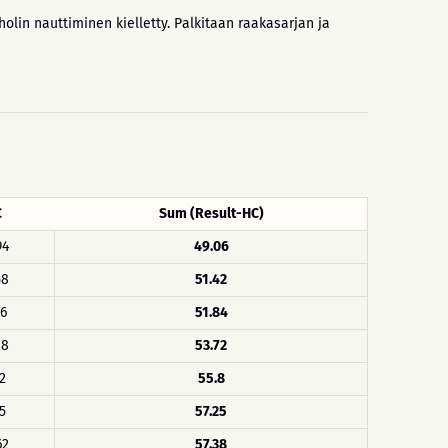
olin nauttiminen kielletty. Palkitaan raakasarjan ja
C
Sum (Result-HC)
94
49.06
58
51.42
16
51.84
28
53.72
2
55.8
5
57.25
62
57.38