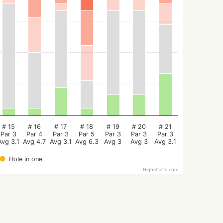
# 15
# 16
# 17
# 18
# 19
# 20
# 21
Par 3
Par 4
Par 3
Par 5
Par 3
Par 3
Par 3
Avg 3.1
Avg 4.7
Avg 3.1
Avg 6.3
Avg 3
Avg 3
Avg 3.1
Hole in one
Highcharts.com