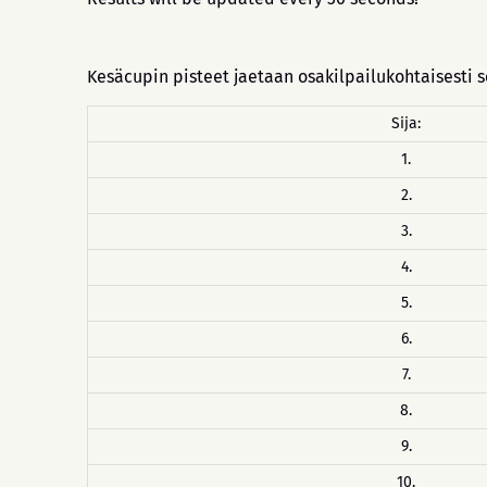
Kesäcupin pisteet jaetaan osakilpailukohtaisesti s
Sija:
1.
2.
3.
4.
5.
6.
7.
8.
9.
10.