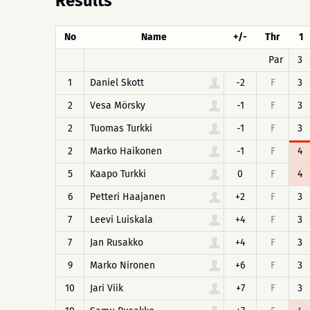
Results
No
Name
+/-
Thr
1
Par
3
1
Daniel Skott
-2
F
3
2
Vesa Mörsky
-1
F
3
2
Tuomas Turkki
-1
F
3
2
Marko Haikonen
-1
F
4
5
Kaapo Turkki
0
F
4
6
Petteri Haajanen
+2
F
3
7
Leevi Luiskala
+4
F
3
7
Jan Rusakko
+4
F
3
9
Marko Nironen
+6
F
3
10
Jari Viik
+7
F
3