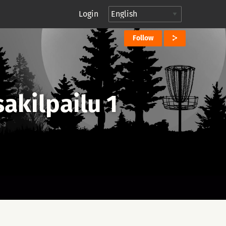
Login
Follow
akilpailu 1