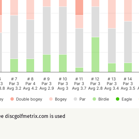
6
# 7
# 8
# 9
# 10
# 11
# 12
# 13
# 14
 3
Par 3
Par 4
Par 3
Par 3
Par 3
Par 3
Par 3
Par 3
3.8
Avg 3.2
Avg 4.2
Avg 2.9
Avg 3
Avg 3.7
Avg 2.8
Avg 3.4
Avg 3.5
ey
Double bogey
Bogey
Par
Birdie
Eagle
ee discgolfmetrix.com is used