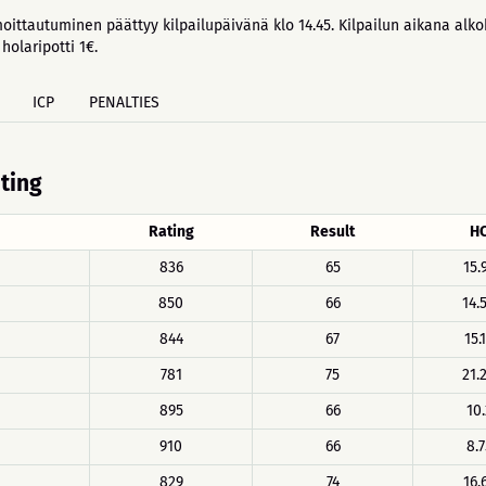
oittautuminen päättyy kilpailupäivänä klo 14.45. Kilpailun aikana alkoh
holaripotti 1€.
ICP
PENALTIES
ating
Rating
Result
H
836
65
15.
850
66
14.
844
67
15.
781
75
21.
895
66
10.
910
66
8.7
829
74
16.