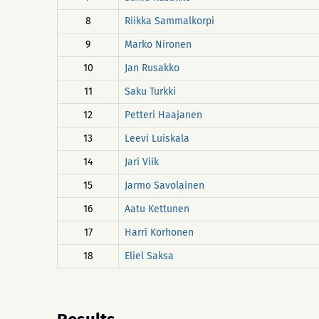
8
Riikka Sammalkorpi
9
Marko Nironen
10
Jan Rusakko
11
Saku Turkki
12
Petteri Haajanen
13
Leevi Luiskala
14
Jari Viik
15
Jarmo Savolainen
16
Aatu Kettunen
17
Harri Korhonen
18
Eliel Saksa