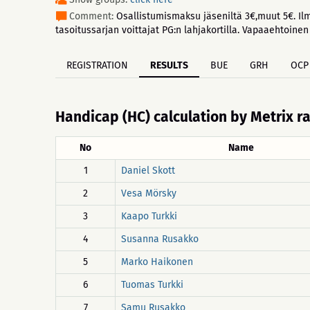
Comment:
Osallistumismaksu jäseniltä 3€,muut 5€. Ilm
tasoitussarjan voittajat PG:n lahjakortilla. Vapaaehtoinen 
REGISTRATION
RESULTS
BUE
GRH
OCP
Handicap (HC) calculation by Metrix r
No
Name
1
Daniel Skott
2
Vesa Mörsky
3
Kaapo Turkki
4
Susanna Rusakko
5
Marko Haikonen
6
Tuomas Turkki
7
Samu Rusakko