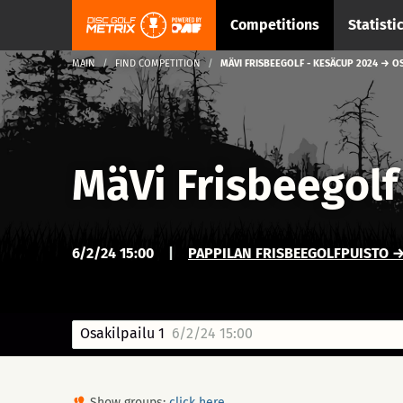
Competitions
Statisti
MAIN
FIND COMPETITION
MÄVI FRISBEEGOLF - KESÄCUP 2024 → OS
MäVi Frisbeegolf
6/2/24 15:00
|
PAPPILAN FRISBEEGOLFPUISTO → 
Osakilpailu 1
6/2/24 15:00
Show groups:
click here