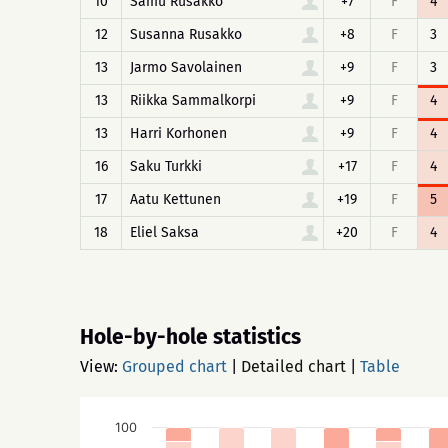
10
Samu Rusakko
+7
F
4
12
Susanna Rusakko
+8
F
3
13
Jarmo Savolainen
+9
F
3
13
Riikka Sammalkorpi
+9
F
4
13
Harri Korhonen
+9
F
4
16
Saku Turkki
+17
F
4
17
Aatu Kettunen
+19
F
5
18
Eliel Saksa
+20
F
4
Hole-by-hole statistics
View:
Grouped chart
|
Detailed chart
|
Table
100