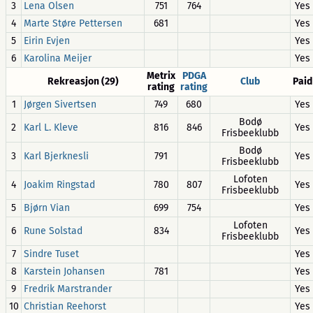
3
Lena Olsen
751
764
Yes
4
Marte Støre Pettersen
681
Yes
5
Eirin Evjen
Yes
6
Karolina Meijer
Yes
Metrix
PDGA
Rekreasjon (29)
Club
Paid
rating
rating
1
Jørgen Sivertsen
749
680
Yes
Bodø
2
Karl L. Kleve
816
846
Yes
Frisbeeklubb
Bodø
3
Karl Bjerknesli
791
Yes
Frisbeeklubb
Lofoten
4
Joakim Ringstad
780
807
Yes
Frisbeeklubb
5
Bjørn Vian
699
754
Yes
Lofoten
6
Rune Solstad
834
Yes
Frisbeeklubb
7
Sindre Tuset
Yes
8
Karstein Johansen
781
Yes
9
Fredrik Marstrander
Yes
10
Christian Reehorst
Yes