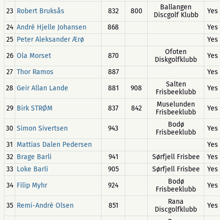
Ballangen
23
Robert Bruksås
832
800
Yes
Discgolf Klubb
24
André Hjelle Johansen
868
Yes
25
Peter Aleksander Ærø
Yes
Ofoten
26
Ola Morset
870
Yes
Diskgolfklubb
27
Thor Ramos
887
Yes
Salten
28
Geir Allan Lande
881
908
Yes
Frisbeeklubb
Muselunden
29
Birk STRØM
837
842
Yes
Frisbeeklubb
Bodø
30
Simon Sivertsen
943
Yes
Frisbeeklubb
31
Mattias Dalen Pedersen
Yes
32
Brage Barli
941
Sørfjell Frisbee
Yes
33
Loke Barli
905
Sørfjell Frisbee
Yes
Bodø
34
Filip Myhr
924
Yes
Frisbeeklubb
Rana
35
Remi-Andrè Olsen
851
Yes
Discgolfklubb