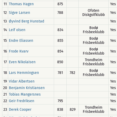
11
Thomas Hagen
875
Yes
Ofoten
12
Sigve Larsen
788
Yes
Diskgolfklubb
13
Øyvind Berg Hunstad
Yes
Bodø
14
Leif olsen
834
Yes
Frisbeeklubb
Bodø
15
Endre Eliassen
855
Yes
Frisbeeklubb
Bodø
16
Frode Kvarv
854
Yes
Frisbeeklubb
Trondheim
17
Even Nikolaisen
850
Yes
Frisbeeklubb
Bodø
18
Lars Hemmingsen
781
782
Yes
Frisbeeklubb
19
Vidar Albertsen
Yes
20
Benjamin Kristiansen
Yes
21
Tobias Mangersnes
Yes
22
Geir Fredriksen
795
Yes
Trondheim
23
Derek Cooper
838
829
Yes
Frisbeeklubb