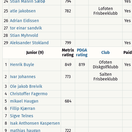
24
Stian Malvin Sæbø
794
Yes
Lofoten
25
atle jakobsen
782
Yes
Frisbeeklubb
26
Adrian Eidissen
Yes
27
tor einar sandvik
28
Stian Myhrvold
29
Aleksander Stokland
799
Yes
Metrix
PDGA
Junior (9)
Club
Paid
rating
rating
Ofoten
1
Henrik Buyle
849
819
Yes
Diskgolfklubb
Salten
2
Ivar Johannes
773
Frisbeeklubb
3
Ole jakob Breivik
4
Christoffer Fagermo
5
mikael Haugan
684
6
Fillip Kjærran
7
Sigve Telnes
8
Isak Anthonsen Kaspersen
9
mathias haugan
722