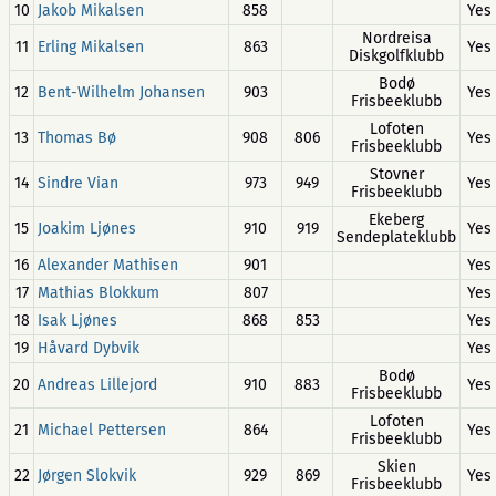
10
Jakob Mikalsen
858
Yes
Nordreisa
11
Erling Mikalsen
863
Yes
Diskgolfklubb
Bodø
12
Bent-Wilhelm Johansen
903
Yes
Frisbeeklubb
Lofoten
13
Thomas Bø
908
806
Yes
Frisbeeklubb
Stovner
14
Sindre Vian
973
949
Yes
Frisbeeklubb
Ekeberg
15
Joakim Ljønes
910
919
Yes
Sendeplateklubb
16
Alexander Mathisen
901
Yes
17
Mathias Blokkum
807
Yes
18
Isak Ljønes
868
853
Yes
19
Håvard Dybvik
Yes
Bodø
20
Andreas Lillejord
910
883
Yes
Frisbeeklubb
Lofoten
21
Michael Pettersen
864
Yes
Frisbeeklubb
Skien
22
Jørgen Slokvik
929
869
Yes
Frisbeeklubb