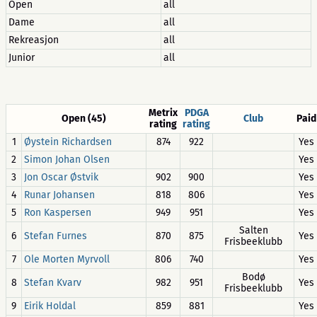
Open
all
Dame
all
Rekreasjon
all
Junior
all
Metrix
PDGA
Open (45)
Club
Paid
rating
rating
1
Øystein Richardsen
874
922
Yes
2
Simon Johan Olsen
Yes
3
Jon Oscar Østvik
902
900
Yes
4
Runar Johansen
818
806
Yes
5
Ron Kaspersen
949
951
Yes
Salten
6
Stefan Furnes
870
875
Yes
Frisbeeklubb
7
Ole Morten Myrvoll
806
740
Yes
Bodø
8
Stefan Kvarv
982
951
Yes
Frisbeeklubb
9
Eirik Holdal
859
881
Yes