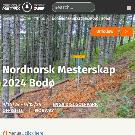
MAIN
FIND COMPETITION
NORDNORSK MESTERSKAP 2024 BODØ
Unfollow
Nordnorsk Mesterskap
2024 Bodø
9/14/24 - 9/15/24
|
ENGA DISCGOLFPARK
OFFISIELL
|
NORWAY
Manual:
click here