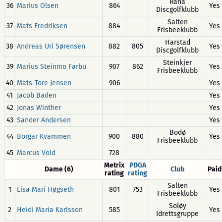
Rana
36
Marius Olsen
864
Yes
Discgolfklubb
Salten
37
Mats Fredriksen
884
Yes
Frisbeeklubb
Harstad
38
Andreas Uri Sørensen
882
805
Yes
Discgolfklubb
Steinkjer
39
Marius Steinmo Farbu
907
862
Yes
Frisbeeklubb
40
Mats-Tore Jensen
906
Yes
41
Jacob Baden
Yes
42
Jonas Winther
Yes
43
Sander Andersen
Yes
Bodø
44
Borgar Kvammen
900
880
Yes
Frisbeeklubb
45
Marcus Vold
728
Metrix
PDGA
Dame (6)
Club
Paid
rating
rating
Salten
1
Lisa Mari Høgseth
801
753
Yes
Frisbeeklubb
Soløy
2
Heidi Maria Karlsson
585
Yes
Idrettsgruppe