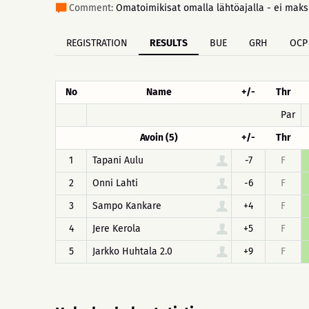
Comment:
Omatoimikisat omalla lähtöajalla - ei maksu
REGISTRATION
RESULTS
BUE
GRH
OCP
No
Name
+/-
Thr
Par
Avoin (5)
+/-
Thr
1
Tapani Aulu
-7
F
2
Onni Lahti
-6
F
3
Sampo Kankare
+4
F
4
Jere Kerola
+5
F
5
Jarkko Huhtala 2.0
+9
F