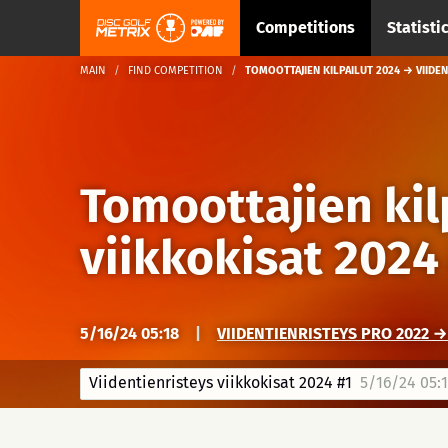
Competitions
Statisti
MAIN
FIND COMPETITION
TOMOOTTAJIEN KILPAILUT 2024 → VIIDEN
Tomoottajien kil
viikkokisat 2024
5/16/24 05:18
|
VIIDENTIENRISTEYS PRO 2022 → 
Viidentienristeys viikkokisat 2024 #1
5/16/24 05: