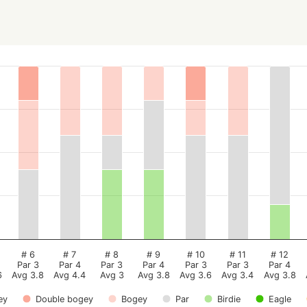
# 6
# 7
# 8
# 9
# 10
# 11
# 12
Par 3
Par 4
Par 3
Par 4
Par 3
Par 3
Par 4
6
Avg 3.8
Avg 4.4
Avg 3
Avg 3.8
Avg 3.6
Avg 3.4
Avg 3.8
ey
Double bogey
Bogey
Par
Birdie
Eagle