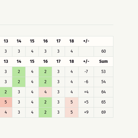
13
14
15
16
17
18
+/-
3
3
4
3
3
4
60
13
14
15
16
17
18
+/-
Sum
3
2
4
2
3
4
-7
53
3
2
4
2
3
4
-6
54
2
3
4
4
3
4
+4
64
5
3
4
2
3
5
+5
65
4
3
4
2
3
5
+9
69