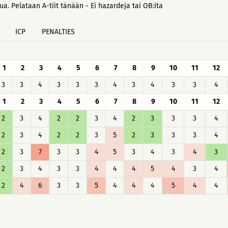
a. Pelataan A-tiit tänään - Ei hazardeja tai OB:ita
ICP
PENALTIES
1
2
3
4
5
6
7
8
9
10
11
12
3
3
4
3
3
3
4
3
4
3
3
4
1
2
3
4
5
6
7
8
9
10
11
12
2
3
4
2
2
3
4
2
3
3
3
4
2
3
4
2
2
3
5
2
3
3
3
4
2
3
7
3
3
4
5
3
4
3
4
3
2
3
4
3
3
4
4
4
5
4
3
4
2
4
6
3
3
5
4
4
4
5
4
4