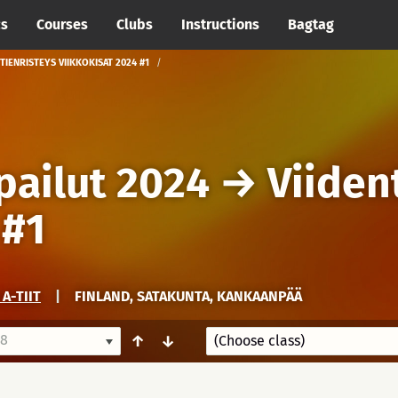
cs
Courses
Clubs
Instructions
Bagtag
TIENRISTEYS VIIKKOKISAT 2024 #1
pailut 2024
→
Viiden
 #1
A-TIIT
|
FINLAND, SATAKUNTA, KANKAANPÄÄ
18
↑
↓