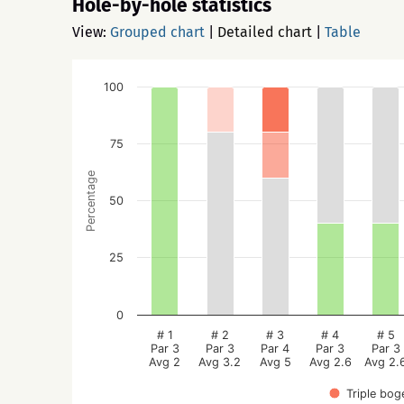
Hole-by-hole statistics
View:
Grouped chart
|
Detailed chart
|
Table
100
75
Percentage
50
25
0
# 1
# 2
# 3
# 4
# 5
Par 3
Par 3
Par 4
Par 3
Par 3
Avg 2
Avg 3.2
Avg 5
Avg 2.6
Avg 2.
Triple bog