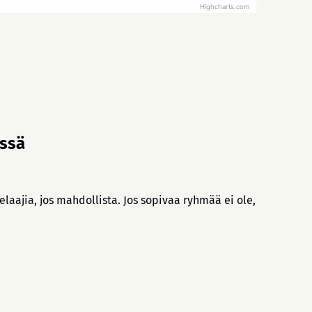
Highcharts.com
essä
laajia, jos mahdollista. Jos sopivaa ryhmää ei ole,