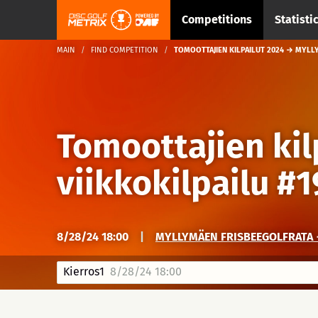
Competitions
Statisti
MAIN
FIND COMPETITION
TOMOOTTAJIEN KILPAILUT 2024 → MYLLY
Tomoottajien kil
viikkokilpailu #1
8/28/24 18:00
|
MYLLYMÄEN FRISBEEGOLFRATA 
Kierros1
8/28/24 18:00