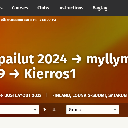
cs
Courses
Clubs
Instructions
Bagtag
MÄEN VIIKKOKILPAILU #19 → KIERROS1
pailut 2024
→
mylly
9
→
Kierros1
→ UUSI LAYOUT 2022
|
FINLAND, LOUNAIS-SUOMI, SATAKUN
↑
↓