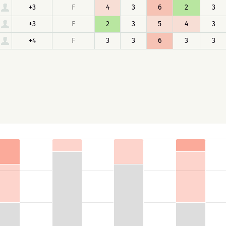
+3
F
4
3
6
2
3
+3
F
2
3
5
4
3
+4
F
3
3
6
3
3