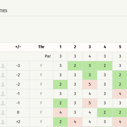
TIES
+/-
Thr
1
2
3
4
5
Par
3
3
4
3
3
-3
F
3
2
3
2
3
-2
F
3
3
3
3
2
-2
F
2
3
5
3
2
-1
F
3
3
4
3
4
-1
F
2
3
5
3
3
0
F
4
3
4
2
2
+2
F
2
4
4
3
4