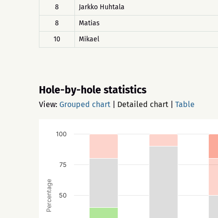
8
Jarkko Huhtala
8
Matias
10
Mikael
Hole-by-hole statistics
View:
Grouped chart
|
Detailed chart
|
Table
100
75
Percentage
50