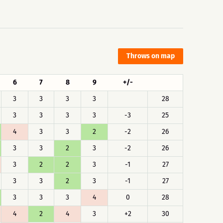
Throws on map
6
7
8
9
+/-
3
3
3
3
28
3
3
3
3
-3
25
4
3
3
2
-2
26
3
3
2
3
-2
26
3
2
2
3
-1
27
3
3
2
3
-1
27
3
3
3
4
0
28
4
2
4
3
+2
30