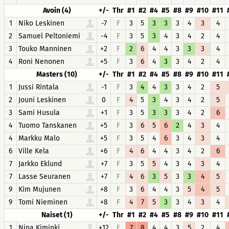
Avoin (4)
+/-
Thr
#1
#2
#4
#5
#8
#9
#10
#11
1
Niko Leskinen
-7
F
3
5
3
3
3
4
3
4
2
Samuel Peltoniemi
-4
F
3
5
3
4
3
4
2
4
3
Touko Manninen
+2
F
2
6
4
4
3
3
3
4
4
Roni Nenonen
+5
F
3
6
4
3
3
4
2
4
Masters (10)
+/-
Thr
#1
#2
#4
#5
#8
#9
#10
#11
1
Jussi Rintala
-1
F
3
4
4
3
3
4
2
5
2
Jouni Leskinen
0
F
4
5
3
4
3
4
2
5
3
Sami Husula
+1
F
3
5
3
3
3
4
2
6
4
Tuomo Tanskanen
+5
F
3
6
5
6
2
4
3
4
4
Markku Malo
+5
F
3
5
4
6
3
4
3
4
6
Ville Kela
+6
F
4
6
4
4
3
4
2
6
7
Jarkko Eklund
+7
F
3
5
5
4
3
4
3
4
7
Lasse Seuranen
+7
F
4
6
3
5
3
3
4
5
9
Kim Mujunen
+8
F
3
6
4
4
3
5
4
5
9
Tomi Nieminen
+8
F
4
7
5
3
3
4
3
4
Naiset (1)
+/-
Thr
#1
#2
#4
#5
#8
#9
#10
#11
1
Nina Kiminki
+12
F
7
8
4
4
3
5
2
4