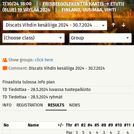
7/30/24 18:00
|
FRISBEEGOLFKENTTÄ KAATIS → ETUTII
(BLUE) 19 VÄYLÄÄ 2024
|
FINLAND, UUSIMAA, VIHTI
↑
↓
Discats Vihdin kesäliiga 2024 - 30.7.2024
7/30/24 18:00
Show groups:
click here
Comment:
Discats Vihdin kesäliiga 2024 - 30.7.2024
Finaalista tulossa info pian
TD Tiedottaa - 28.5.2024 luvassa tuotepalkinto
TD Tiedottaa - 28.5.2024 ryhmät
INFO
REGISTRATION
RESULTS
NEWS
No
Name
+/-
Thr
#1
#2
#4
#5
#8
#9
#10
#11
Par
3
5
4
4
3
4
2
4