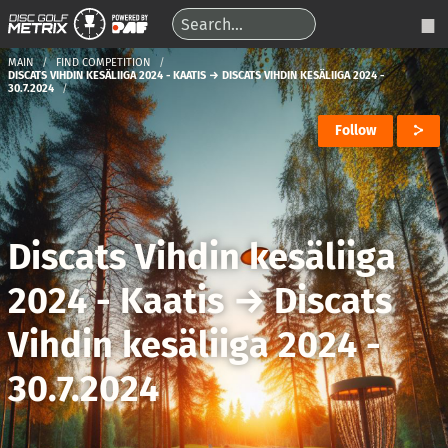
MAIN
FIND COMPETITION
DISCATS VIHDIN KESÄLIIGA 2024 - KAATIS → DISCATS VIHDIN KESÄLIIGA 2024 -
30.7.2024
Follow
Discats Vihdin kesäliiga
2024 - Kaatis
→
Discats
Vihdin kesäliiga 2024 -
30.7.2024