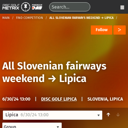
MAIN
FIND COMPETITION
ALL SLOVENIAN FAIRWAYS WEEKEND → LIPICA
Follow
All Slovenian fairways
weekend
→
Lipica
6/30/24 13:00
|
DISC GOLF LIPICA
|
SLOVENIA, LIPICA
↑
↓
Lipica
6/30/24 13:00