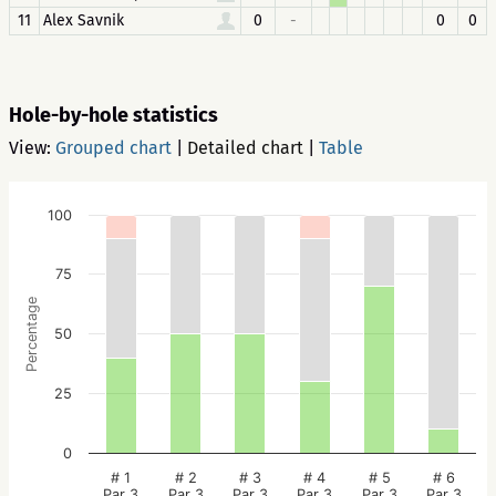
11
Alex Savnik
0
-
0
0
Hole-by-hole statistics
View:
Grouped chart
|
Detailed chart
|
Table
100
75
Percentage
50
25
0
# 1
# 2
# 3
# 4
# 5
# 6
Par 3
Par 3
Par 3
Par 3
Par 3
Par 3