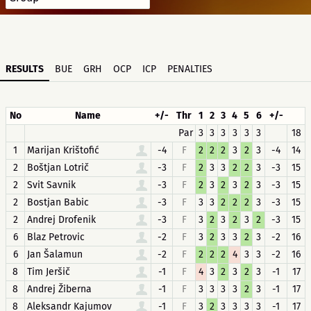
RESULTS
BUE
GRH
OCP
ICP
PENALTIES
No
Name
+/-
Thr
1
2
3
4
5
6
+/-
Par
3
3
3
3
3
3
18
1
Marijan Krištofić
-4
F
2
2
2
3
2
3
-4
14
2
Boštjan Lotrič
-3
F
2
3
3
2
2
3
-3
15
2
Svit Savnik
-3
F
2
3
2
3
2
3
-3
15
2
Bostjan Babic
-3
F
3
3
2
2
2
3
-3
15
2
Andrej Drofenik
-3
F
3
2
3
2
3
2
-3
15
6
Blaz Petrovic
-2
F
3
2
3
3
2
3
-2
16
6
Jan Šalamun
-2
F
2
2
2
4
3
3
-2
16
8
Tim Jeršič
-1
F
4
3
2
3
2
3
-1
17
8
Andrej Žiberna
-1
F
3
3
3
3
2
3
-1
17
8
Aleksandr Kajumov
-1
F
3
2
3
3
3
3
-1
17