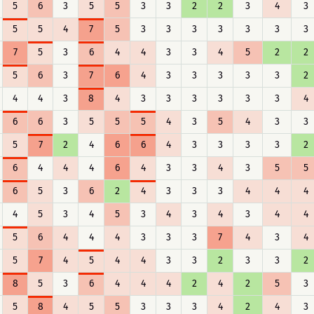
5
6
3
5
5
3
3
2
2
3
4
3
5
5
4
7
5
3
3
3
3
3
3
3
7
5
3
6
4
4
3
3
4
5
2
2
5
6
3
7
6
4
3
3
3
3
3
2
4
4
3
8
4
3
3
3
3
3
3
4
6
6
3
5
5
5
4
3
5
4
3
3
5
7
2
4
6
6
4
3
3
3
3
2
6
4
4
4
6
4
3
3
4
3
5
5
6
5
3
6
2
4
3
3
3
4
4
4
4
5
3
4
5
3
4
3
4
3
4
4
5
6
4
4
4
3
3
3
7
4
3
4
5
7
4
5
4
4
3
3
2
3
3
2
8
5
3
6
4
4
4
2
4
2
5
3
5
8
4
5
5
3
3
3
4
2
4
3