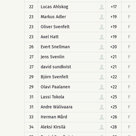
22
Lucas Ahlskog
+17
F
23
Markus Adler
+19
F
23
Oliver Svenfelt
+19
F
23
Axel Hatt
+19
F
26
Evert Snellman
+20
F
27
Jens Svenlin
+21
F
27
david sundkvist
+21
F
29
Björn Svenfelt
+22
F
29
Olavi Paalanen
+22
F
31
Lassi Tokola
+25
F
31
Andre Wälivaara
+25
F
33
Herman Mård
+26
F
34
Aleksi Kirsilä
+28
F