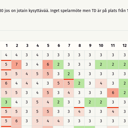
30 jos on jotain kysyttävää. Inget spelarmöte men TD är på plats från
1
2
3
4
5
6
7
8
9
10
11
12
4
4
3
4
3
3
3
3
3
3
3
3
5
7
3
4
6
2
3
3
3
2
2
2
5
5
4
5
5
3
2
3
3
3
3
3
6
4
4
4
3
5
5
2
3
4
3
2
5
5
3
4
5
3
4
3
3
3
6
2
3
4
3
5
4
2
3
3
2
2
3
3
5
5
3
5
5
3
3
4
3
3
4
3
5
6
3
5
4
4
3
3
3
3
3
3