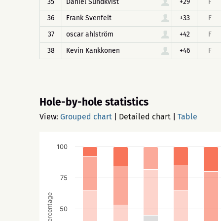
35
Daniel Sundkvist
+29
F
36
Frank Svenfelt
+33
F
37
oscar ahlström
+42
F
38
Kevin Kankkonen
+46
F
Hole-by-hole statistics
View:
Grouped chart
|
Detailed chart
|
Table
100
75
Percentage
50