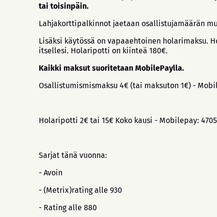
tai toisinpäin.
Lahjakorttipalkinnot jaetaan osallistujamäärän mu
Lisäksi käytössä on vapaaehtoinen holarimaksu. Hol
itsellesi. Holaripotti on kiinteä 180€.
Kaikki maksut suoritetaan MobilePaylla.
Osallistumismismaksu 4€ (tai maksuton 1€) - Mobi
Holaripotti 2€ tai 15€ Koko kausi - Mobilepay: 470
Sarjat tänä vuonna:
- Avoin
- (Metrix)rating alle 930
- Rating alle 880