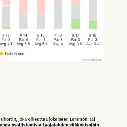
# 13
# 14
# 15
# 16
# 17
# 18
Par 3
Par 4
Par 4
Par 3
Par 3
Par 3
Avg 4.1
Avg 5.5
Avg 6.1
Avg 4
Avg 3.9
Avg 3.4
Hole in one
Highcharts.com
sikortin, joka oikeuttaa jokaiseen Larsmon tai
euta osallistumisia Laajalahden viikkokisoihin