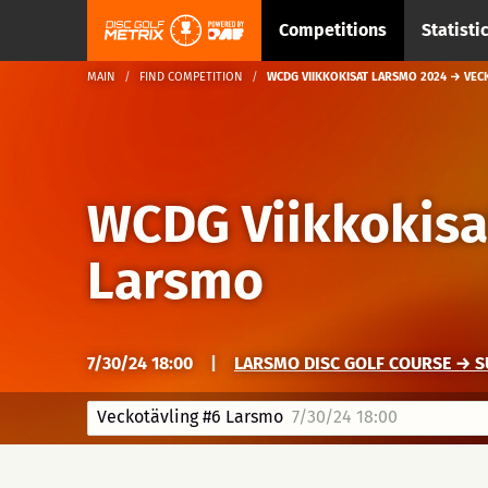
Competitions
Statisti
MAIN
FIND COMPETITION
WCDG VIIKKOKISAT LARSMO 2024 → VEC
WCDG Viikkokisa
Larsmo
7/30/24 18:00
|
LARSMO DISC GOLF COURSE → 
Veckotävling #6 Larsmo
7/30/24 18:00