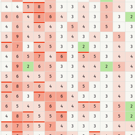
4
4
5
8
5
3
3
4
3
5
4
3
6
6
4
8
6
4
3
4
3
5
3
2
4
6
4
6
4
3
5
4
3
5
3
3
5
9
4
5
5
3
4
3
4
3
5
3
6
7
3
6
5
3
3
2
3
3
4
3
4
6
5
7
4
6
3
5
5
3
4
4
4
9
2
6
5
3
3
4
4
2
5
4
5
6
4
5
5
3
3
4
4
3
4
3
6
8
5
6
4
4
3
5
3
3
4
3
6
6
3
7
6
6
4
3
3
3
4
3
6
5
4
5
6
4
4
5
5
3
5
2
4
8
5
5
5
6
3
4
3
3
5
2
6
7
5
5
7
4
3
3
3
3
4
4