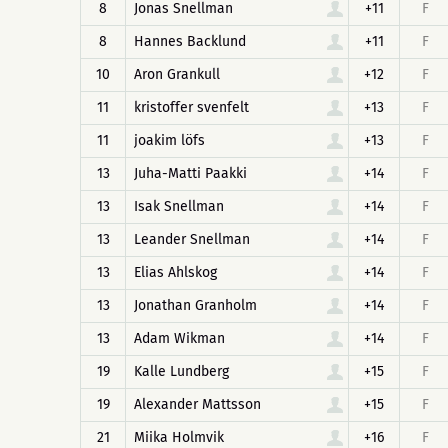
8
Jonas Snellman
+11
F
8
Hannes Backlund
+11
F
10
Aron Grankull
+12
F
11
kristoffer svenfelt
+13
F
11
joakim löfs
+13
F
13
Juha-Matti Paakki
+14
F
13
Isak Snellman
+14
F
13
Leander Snellman
+14
F
13
Elias Ahlskog
+14
F
13
Jonathan Granholm
+14
F
13
Adam Wikman
+14
F
19
Kalle Lundberg
+15
F
19
Alexander Mattsson
+15
F
21
Miika Holmvik
+16
F