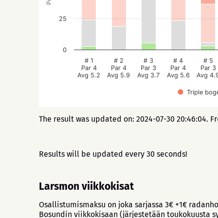
25
0
# 1
# 2
# 3
# 4
# 5
Par 4
Par 4
Par 3
Par 4
Par 3
Avg 5.2
Avg 5.9
Avg 3.7
Avg 5.6
Avg 4.
Triple bog
The result was updated on: 2024-07-30 20:46:04. F
Results will be updated every 30 seconds!
Larsmon viikkokisat
Osallistumismaksu on joka sarjassa 3€ +1€ radanho
Bosundin viikkokisaan (järjestetään toukokuusta 