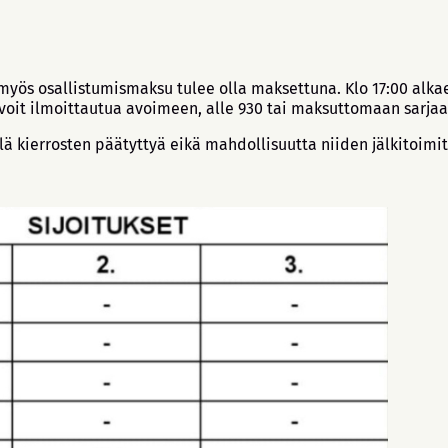
n myös osallistumismaksu tulee olla maksettuna. Klo 17:00 al
ä, voit ilmoittautua avoimeen, alle 930 tai maksuttomaan sarjaa
llä kierrosten päätyttyä eikä mahdollisuutta niiden jälkitoimi