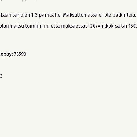
kaan sarjojen 1-3 parhaalle. Maksuttomassa ei ole palkintoja
arimaksu toimii niin, että maksaessasi 2€/viikkokisa tai 15€/
lepay: 75590
53