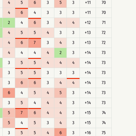
4
5
6
3
5
3
+11
70
4
6
4
3
3
3
+11
70
2
4
6
3
4
4
+12
71
4
5
5
4
3
3
+13
72
4
6
7
3
4
3
+13
72
4
4
4
4
2
3
+14
73
3
5
5
4
4
4
+14
73
3
5
5
3
3
3
+14
73
3
6
6
3
4
4
+14
73
6
4
5
4
5
3
+14
73
3
5
4
4
4
3
+14
73
5
7
6
4
4
3
+15
74
5
4
5
3
4
3
+15
74
3
5
5
4
6
3
+16
75