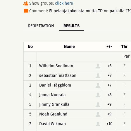
Show groups:
click here
Comment:
Ei pelaajakokousta mutta TD on paikalla 17:
REGISTRATION
RESULTS
No
Name
+/-
Thr
Par
1
Wilhelm Snellman
+6
F
2
sebastian mattsson
+7
F
2
Daniel Häggblom
+7
F
4
Joona Nuorala
+8
F
5
Jimmy Grankulla
+9
F
5
Noah Granlund
+9
F
7
David Wikman
+10
F