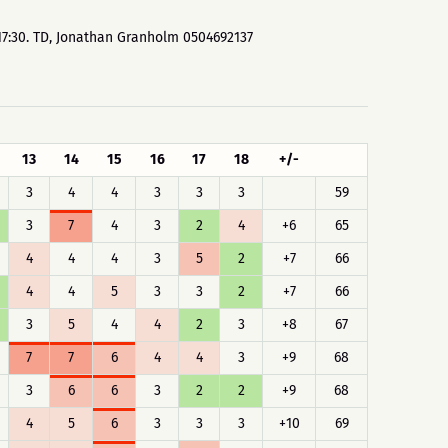
 17:30. TD, Jonathan Granholm 0504692137
13
14
15
16
17
18
+/-
3
4
4
3
3
3
59
3
7
4
3
2
4
+6
65
4
4
4
3
5
2
+7
66
4
4
5
3
3
2
+7
66
3
5
4
4
2
3
+8
67
7
7
6
4
4
3
+9
68
3
6
6
3
2
2
+9
68
4
5
6
3
3
3
+10
69