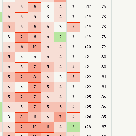
4
5
6
3
4
3
+17
76
4
5
5
3
4
3
+19
78
5
5
6
4
3
5
+19
78
3
7
6
4
2
3
+19
78
4
6
10
4
4
3
+20
79
5
4
4
4
4
3
+21
80
4
5
7
5
4
4
+21
80
5
7
8
4
3
5
+22
81
4
4
7
5
4
3
+22
81
5
7
7
4
4
3
+25
84
4
5
7
5
5
4
+25
84
3
8
6
4
7
4
+26
85
4
7
10
6
4
2
+28
87