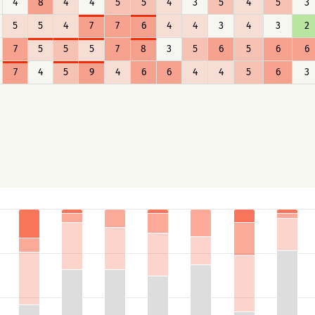
4
8
4
4
5
5
4
3
5
4
5
3
5
5
4
7
7
6
4
4
3
4
3
2
7
5
5
5
7
8
3
5
6
5
6
6
7
4
5
9
4
6
6
4
4
5
6
3