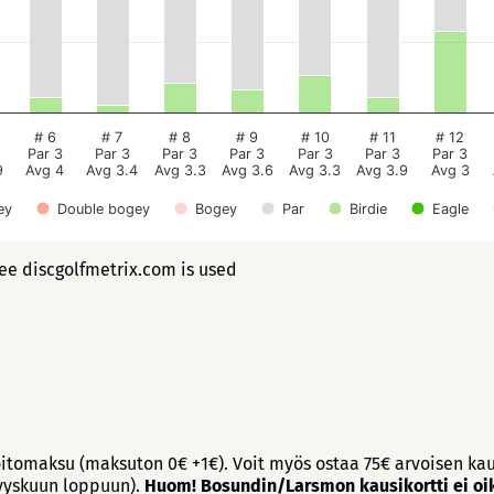
# 6
# 7
# 8
# 9
# 10
# 11
# 12
Par 3
Par 3
Par 3
Par 3
Par 3
Par 3
Par 3
9
Avg 4
Avg 3.4
Avg 3.3
Avg 3.6
Avg 3.3
Avg 3.9
Avg 3
ey
Double bogey
Bogey
Par
Birdie
Eagle
ree discgolfmetrix.com is used
itomaksu (maksuton 0€ +1€). Voit myös ostaa 75€ arvoisen kau
syyskuun loppuun).
Huom! Bosundin/Larsmon kausikortti ei oik