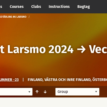
cs
Courses
Clubs
Instructions
Bagtag
KOTÄVLING #6 LARSMO
t Larsmo 2024
→
Vec
SUMMER -23
|
FINLAND, VÄSTRA OCH INRE FINLAND, ÖSTER
↑
↓